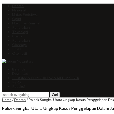
Daerah
Nasional
Lintas Peristiwa
Opini
Hukum & Kriminal
Pendidikan
Teknologi
Cuaca
Pendidikan
Olahraga
Politik
Otomotif
Beranda
Download
PEDOMAN PEMBERITAAN MEDIA SIBER
PERS
Redaksi
Home
/
Daerah
/
Polsek Sungkai Utara Ungkap Kasus Penggelapan Dala
Polsek Sungkai Utara Ungkap Kasus Penggelapan Dalam Ja