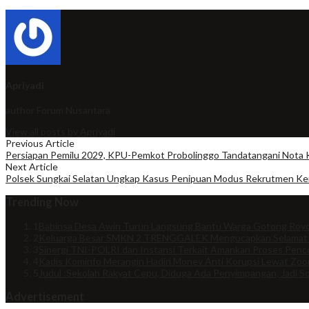
Apriyadi
author
Forum Nusantara
View all posts by Apriyadi
Previous Article
Persiapan Pemilu 2029, KPU-Pemkot Probolinggo Tandatangani Not
Next Article
Polsek Sungkai Selatan Ungkap Kasus Penipuan Modus Rekrutmen Kerj
Trending Now
1
Babinsa Desa Awin Turun Langsung Bantu Warga Gotong Royo
2
Keluarga Besar SMKN 2 TRENGGALEK Mengucapkan Selamat
3
Sinergi TNI-POLRI dan Instansi Terkait Amankan Proses Penco
4
Kadis Kominfo Merangin Hadiri Monev Anti Korupsi Lewat Zo
5
Judul :Sekolah Rakyat Cepu, Diduga Ada Penyimpangan, Jadi So
Advertisement