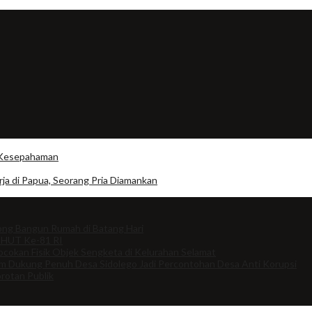
a Kesepahaman
a di Papua, Seorang Pria Diamankan
ng Bangun Rumah di Batang Hari
 HUT Ke-81 RI
cokan Fisik Objek Sengketa di Kelurahan Selamat
om Dukung Penuh Desa Sidolego Jadi Percontohan Desa Anti Korupsi
rotan Publik