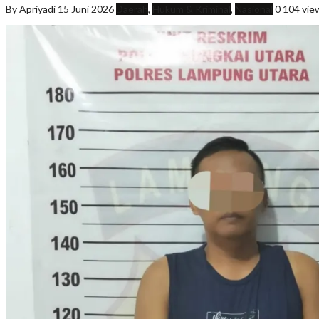
By
Apriyadi
15 Juni 2026
Daerah
,
Hukum & Kriminal
,
Nasional
0
104 vie