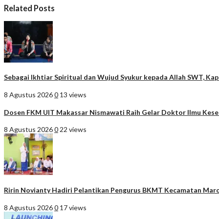
Related Posts
Sebagai Ikhtiar Spiritual dan Wujud Syukur kepada Allah SWT, K
8 Agustus 2026
0
13 views
Dosen FKM UIT Makassar Nismawati Raih Gelar Doktor Ilmu Kes
8 Agustus 2026
0
22 views
Ririn Novianty Hadiri Pelantikan Pengurus BKMT Kecamatan Maro
8 Agustus 2026
0
17 views