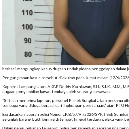
berhasil mengungkap kasus dugaan tindak pidana penggelapan dalam j
Pengungkapan kasus tersebut dilakukan pada Jumat malam (12/6/2026) 
Kapolres Lampung Utara AKBP Deddy Kurniawan, S.H., S.I.K., M.M., M.
dugaan pengambilan kawat tembaga oleh seorang karyawan.
“Setelah menerima laporan, personel Polsek Sungkai Utara bersama p
tembaga yang diduga berasal dari lingkungan perusahaan,” ujar IPTU He
Berdasarkan laporan polisi Nomor LP/B/57/VI/2026/SPKT Sek Sungkai
sejumlah barang bukti lainnya di tempat tinggal terduga pelaku yang be
Dalam pengungkapan tersebut, polisi mengamankan seorang pria berini