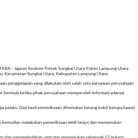
A– Jajaran Reskrim Polsek Sungkai Utara Polres Lampung Utara
kau, Kecamatan Sungkai Utara, Kabupaten Lampung Utara.
aan penggelapan yang dilakukan oleh salah satu karyawan perusahaan.
ut bermula ketika pihak perusahaan memperoleh informasi adanya
 pelaku. Dari hasil pemeriksaan ditemukan barang bukti berupa kawat
s kemudian melakukan pemeriksaan lebih lanjut dan menemukan
iksaan dan penggeledahan, petugas menemukan sebanyak 12 gulung