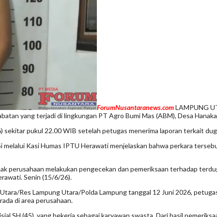
ForumNusantaranews.com
LAMPUNG UTAR
abatan yang terjadi di lingkungan PT Agro Bumi Mas (ABM), Desa Hana
sekitar pukul 22.00 WIB setelah petugas menerima laporan terkait dug
Si melalui Kasi Humas IPTU Herawati menjelaskan bahwa perkara terseb
ihak perusahaan melakukan pengecekan dan pemeriksaan terhadap terduga
rawati. Senin (15/6/26).
 Utara/Res Lampung Utara/Polda Lampung tanggal 12 Juni 2026, petuga
rada di area perusahaan.
sial SH (45), yang bekerja sebagai karyawan swasta. Dari hasil pemer