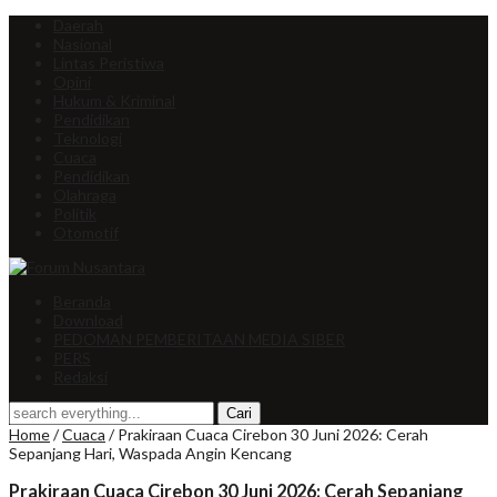
Daerah
Nasional
Lintas Peristiwa
Opini
Hukum & Kriminal
Pendidikan
Teknologi
Cuaca
Pendidikan
Olahraga
Politik
Otomotif
Beranda
Download
PEDOMAN PEMBERITAAN MEDIA SIBER
PERS
Redaksi
Home
/
Cuaca
/
Prakiraan Cuaca Cirebon 30 Juni 2026: Cerah
Sepanjang Hari, Waspada Angin Kencang
Prakiraan Cuaca Cirebon 30 Juni 2026: Cerah Sepanjang