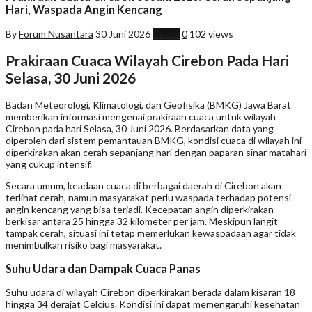
Hari, Waspada Angin Kencang
By
Forum Nusantara
30 Juni 2026
Cuaca
0
102 views
Prakiraan Cuaca Wilayah Cirebon Pada Hari
Selasa, 30 Juni 2026
Badan Meteorologi, Klimatologi, dan Geofisika (BMKG) Jawa Barat
memberikan informasi mengenai prakiraan cuaca untuk wilayah
Cirebon pada hari Selasa, 30 Juni 2026. Berdasarkan data yang
diperoleh dari sistem pemantauan BMKG, kondisi cuaca di wilayah ini
diperkirakan akan cerah sepanjang hari dengan paparan sinar matahari
yang cukup intensif.
Secara umum, keadaan cuaca di berbagai daerah di Cirebon akan
terlihat cerah, namun masyarakat perlu waspada terhadap potensi
angin kencang yang bisa terjadi. Kecepatan angin diperkirakan
berkisar antara 25 hingga 32 kilometer per jam. Meskipun langit
tampak cerah, situasi ini tetap memerlukan kewaspadaan agar tidak
menimbulkan risiko bagi masyarakat.
Suhu Udara dan Dampak Cuaca Panas
Suhu udara di wilayah Cirebon diperkirakan berada dalam kisaran 18
hingga 34 derajat Celcius. Kondisi ini dapat memengaruhi kesehatan