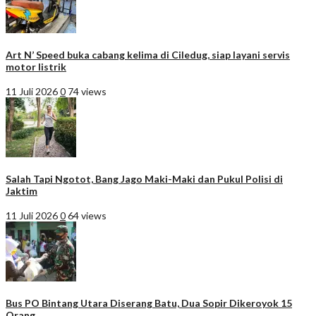
Art N’ Speed buka cabang kelima di Ciledug, siap layani servis
motor listrik
11 Juli 2026
0
74 views
Salah Tapi Ngotot, Bang Jago Maki-Maki dan Pukul Polisi di
Jaktim
11 Juli 2026
0
64 views
Bus PO Bintang Utara Diserang Batu, Dua Sopir Dikeroyok 15
Orang