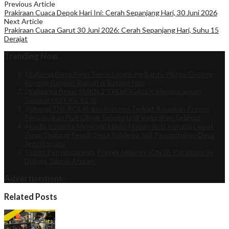
Previous Article
Prakiraan Cuaca Depok Hari Ini: Cerah Sepanjang Hari, 30 Juni 2026
Next Article
Prakiraan Cuaca Garut 30 Juni 2026: Cerah Sepanjang Hari, Suhu 15
Derajat
Trending Now
1
Babinsa Desa Awin Turun Langsung Bantu Warga Gotong
Royong Bangun Rumah di Batang Hari
2
Keluarga Besar SMKN 2 TRENGGALEK Mengucapkan
Selamat HUT Ke-81 RI
3
Sinergi TNI-POLRI dan Instansi Terkait Amankan Proses
Pencocokan Fisik Objek Sengketa di Kelurahan Selamat
4
Kadis Kominfo Merangin Hadiri Monev Anti Korupsi Lewat
Zoom Dukung Penuh Desa Sidolego Jadi Percontohan Desa
Anti Korupsi
5
Sarat Penyimpangan, Proyek Miliaran SDN 05 Kotabumi Ilir
Diduga Tabrak Aturan.
Advertisement
Related Posts