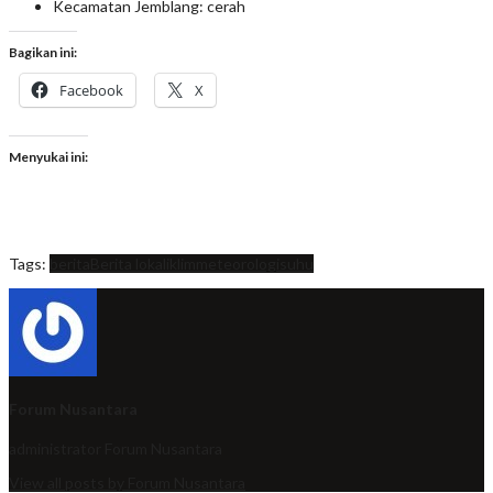
Kecamatan Jemblang: cerah
Bagikan ini:
Facebook
X
Menyukai ini:
Tags:
berita
Berita lokal
iklim
meteorologi
suhu
Forum Nusantara
administrator
Forum Nusantara
View all posts by Forum Nusantara