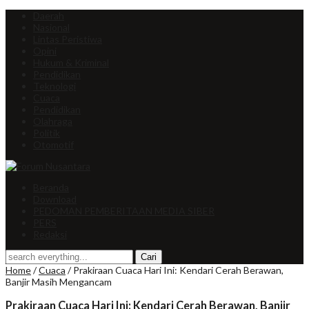
Daerah
Nasional
Lintas Peristiwa
Opini
Hukum & Kriminal
Pendidikan
Teknologi
Cuaca
Pendidikan
Olahraga
Politik
Otomotif
Beranda
Download
PEDOMAN PEMBERITAAN MEDIA SIBER
PERS
Redaksi
Home
/
Cuaca
/
Prakiraan Cuaca Hari Ini: Kendari Cerah Berawan,
Banjir Masih Mengancam
Prakiraan Cuaca Hari Ini: Kendari Cerah Berawan, Banjir