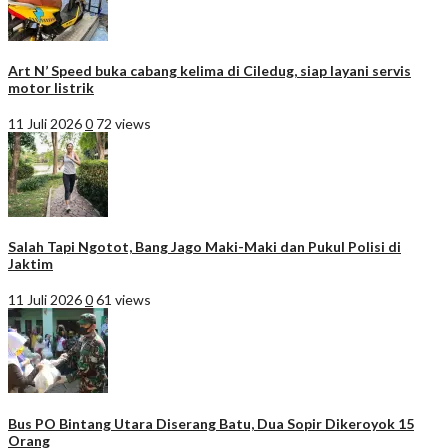
Art N’ Speed buka cabang kelima di Ciledug, siap layani servis
motor listrik
11 Juli 2026
0
72 views
Salah Tapi Ngotot, Bang Jago Maki-Maki dan Pukul Polisi di
Jaktim
11 Juli 2026
0
61 views
Bus PO Bintang Utara Diserang Batu, Dua Sopir Dikeroyok 15
Orang