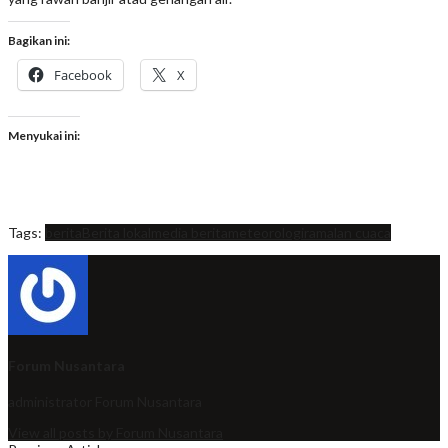
Bagikan ini:
Facebook
X
Menyukai ini:
Tags:
berita
Berita lokal
media berita
meteorologi
ramalan cuaca
Forum Nusantara
administrator
Forum Nusantara
View all posts by Forum Nusantara