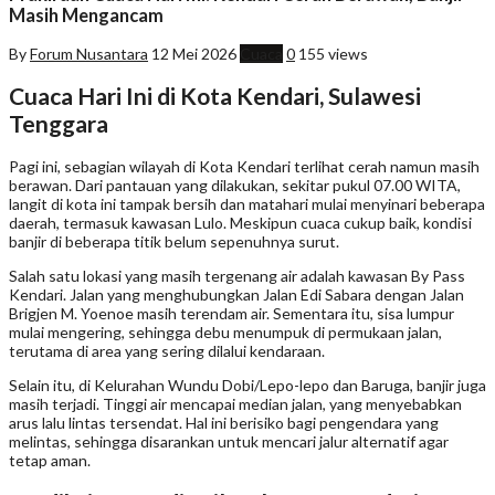
Masih Mengancam
By
Forum Nusantara
12 Mei 2026
Cuaca
0
155 views
Cuaca Hari Ini di Kota Kendari, Sulawesi
Tenggara
Pagi ini, sebagian wilayah di Kota Kendari terlihat cerah namun masih
berawan. Dari pantauan yang dilakukan, sekitar pukul 07.00 WITA,
langit di kota ini tampak bersih dan matahari mulai menyinari beberapa
daerah, termasuk kawasan Lulo. Meskipun cuaca cukup baik, kondisi
banjir di beberapa titik belum sepenuhnya surut.
Salah satu lokasi yang masih tergenang air adalah kawasan By Pass
Kendari. Jalan yang menghubungkan Jalan Edi Sabara dengan Jalan
Brigjen M. Yoenoe masih terendam air. Sementara itu, sisa lumpur
mulai mengering, sehingga debu menumpuk di permukaan jalan,
terutama di area yang sering dilalui kendaraan.
Selain itu, di Kelurahan Wundu Dobi/Lepo-lepo dan Baruga, banjir juga
masih terjadi. Tinggi air mencapai median jalan, yang menyebabkan
arus lalu lintas tersendat. Hal ini berisiko bagi pengendara yang
melintas, sehingga disarankan untuk mencari jalur alternatif agar
tetap aman.