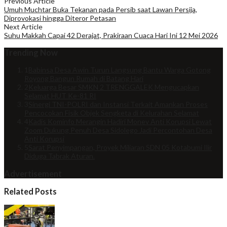
Previous Article
Umuh Muchtar Buka Tekanan pada Persib saat Lawan Persija,
Diprovokasi hingga Diteror Petasan
Next Article
Suhu Makkah Capai 42 Derajat, Prakiraan Cuaca Hari Ini 12 Mei 2026
Trending Now
1
Babinsa Desa Awin Turun Langsung Bantu Warga Gotong
Royong Bangun Rumah di Batang Hari
2
Keluarga Besar SMKN 2 TRENGGALEK Mengucapkan
Selamat HUT Ke-81 RI
3
Sinergi TNI-POLRI dan Instansi Terkait Amankan Proses
Pencocokan Fisik Objek Sengketa di Kelurahan Selamat
4
Kadis Kominfo Merangin Hadiri Monev Anti Korupsi Lewat
Zoom Dukung Penuh Desa Sidolego Jadi Percontohan Desa
Anti Korupsi
5
Sarat Penyimpangan, Proyek Miliaran SDN 05 Kotabumi Ilir
Diduga Tabrak Aturan.
Advertisement
Related Posts