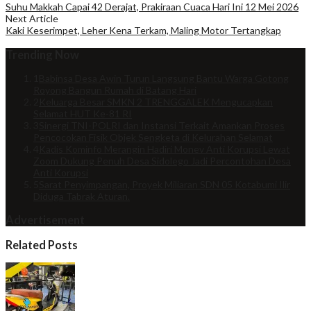
Suhu Makkah Capai 42 Derajat, Prakiraan Cuaca Hari Ini 12 Mei 2026
Next Article
Kaki Keserimpet, Leher Kena Terkam, Maling Motor Tertangkap
Trending Now
1
Babinsa Desa Awin Turun Langsung Bantu Warga Gotong
Royong Bangun Rumah di Batang Hari
2
Keluarga Besar SMKN 2 TRENGGALEK Mengucapkan
Selamat HUT Ke-81 RI
3
Sinergi TNI-POLRI dan Instansi Terkait Amankan Proses
Pencocokan Fisik Objek Sengketa di Kelurahan Selamat
4
Kadis Kominfo Merangin Hadiri Monev Anti Korupsi Lewat
Zoom Dukung Penuh Desa Sidolego Jadi Percontohan Desa
Anti Korupsi
5
Sarat Penyimpangan, Proyek Miliaran SDN 05 Kotabumi Ilir
Diduga Tabrak Aturan.
Advertisement
Related Posts