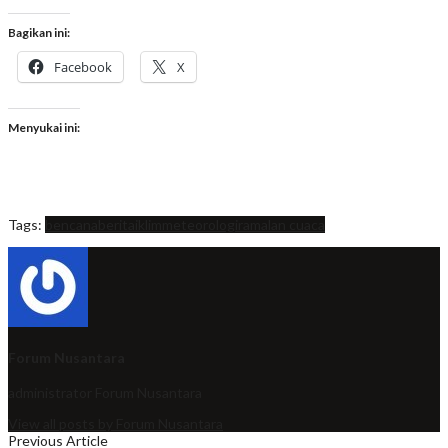
Bagikan ini:
Facebook
X
Menyukai ini:
Tags:
bencana
berita
iklim
meteorologi
ramalan cuaca
Forum Nusantara
administrator
Forum Nusantara
View all posts by Forum Nusantara
Previous Article