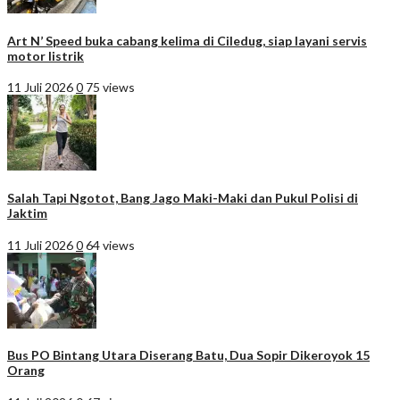
Art N’ Speed buka cabang kelima di Ciledug, siap layani servis
motor listrik
11 Juli 2026
0
75 views
Salah Tapi Ngotot, Bang Jago Maki-Maki dan Pukul Polisi di
Jaktim
11 Juli 2026
0
64 views
Bus PO Bintang Utara Diserang Batu, Dua Sopir Dikeroyok 15
Orang