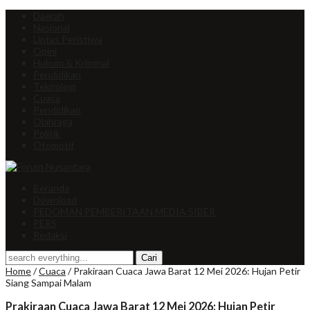
Daerah
Nasional
Lintas Peristiwa
Opini
Hukum & Kriminal
Pendidikan
Teknologi
Cuaca
Pendidikan
Olahraga
Politik
Otomotif
Beranda
Download
PEDOMAN PEMBERITAAN MEDIA SIBER
PERS
Redaksi
Home
/
Cuaca
/
Prakiraan Cuaca Jawa Barat 12 Mei 2026: Hujan Petir
Siang Sampai Malam
Prakiraan Cuaca Jawa Barat 12 Mei 2026: Hujan Petir