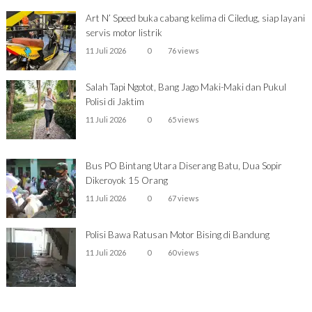
Art N’ Speed buka cabang kelima di Ciledug, siap layani
servis motor listrik
11 Juli 2026
0
76 views
Salah Tapi Ngotot, Bang Jago Maki-Maki dan Pukul
Polisi di Jaktim
11 Juli 2026
0
65 views
Bus PO Bintang Utara Diserang Batu, Dua Sopir
Dikeroyok 15 Orang
11 Juli 2026
0
67 views
Polisi Bawa Ratusan Motor Bising di Bandung
11 Juli 2026
0
60 views