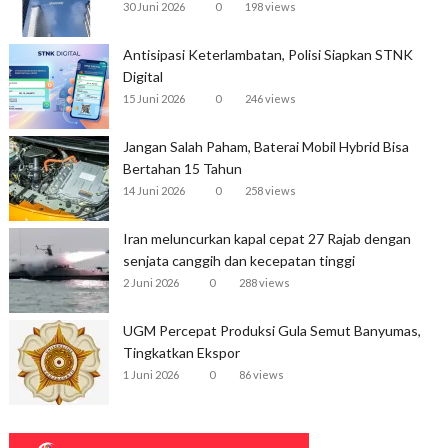
30 Juni 2026
0
198 views
Antisipasi Keterlambatan, Polisi Siapkan STNK
Digital
15 Juni 2026
0
246 views
Jangan Salah Paham, Baterai Mobil Hybrid Bisa
Bertahan 15 Tahun
14 Juni 2026
0
258 views
Iran meluncurkan kapal cepat 27 Rajab dengan
senjata canggih dan kecepatan tinggi
2 Juni 2026
0
288 views
UGM Percepat Produksi Gula Semut Banyumas,
Tingkatkan Ekspor
1 Juni 2026
0
86 views