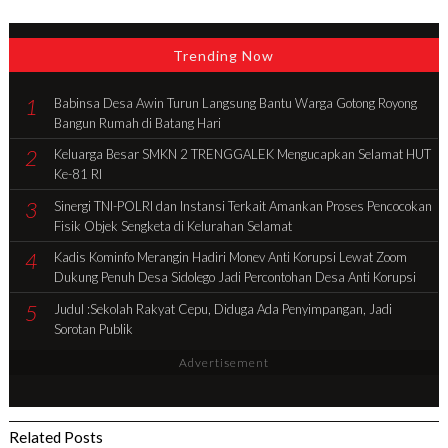
Trending Now
1
Babinsa Desa Awin Turun Langsung Bantu Warga Gotong Royong
Bangun Rumah di Batang Hari
2
Keluarga Besar SMKN 2 TRENGGALEK Mengucapkan Selamat HUT
Ke-81 RI
3
Sinergi TNI-POLRI dan Instansi Terkait Amankan Proses Pencocokan
Fisik Objek Sengketa di Kelurahan Selamat
4
Kadis Kominfo Merangin Hadiri Monev Anti Korupsi Lewat Zoom
Dukung Penuh Desa Sidolego Jadi Percontohan Desa Anti Korupsi
5
Judul :Sekolah Rakyat Cepu, Diduga Ada Penyimpangan, Jadi
Sorotan Publik
Advertisement
Related Posts