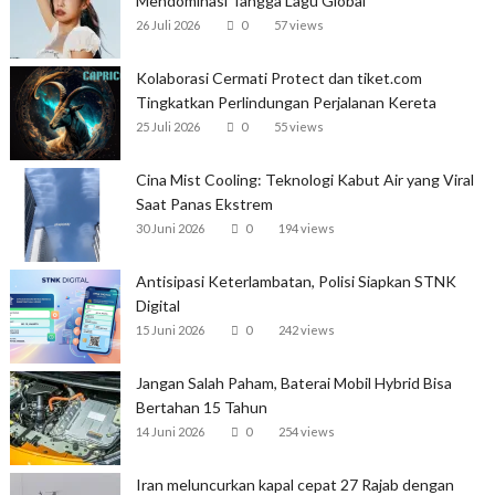
Mendominasi Tangga Lagu Global
26 Juli 2026
0
57 views
Kolaborasi Cermati Protect dan tiket.com
Tingkatkan Perlindungan Perjalanan Kereta
25 Juli 2026
0
55 views
Cina Mist Cooling: Teknologi Kabut Air yang Viral
Saat Panas Ekstrem
30 Juni 2026
0
194 views
Antisipasi Keterlambatan, Polisi Siapkan STNK
Digital
15 Juni 2026
0
242 views
Jangan Salah Paham, Baterai Mobil Hybrid Bisa
Bertahan 15 Tahun
14 Juni 2026
0
254 views
Iran meluncurkan kapal cepat 27 Rajab dengan