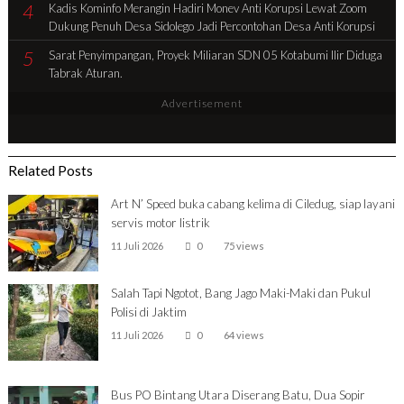
4
Kadis Kominfo Merangin Hadiri Monev Anti Korupsi Lewat Zoom
Dukung Penuh Desa Sidolego Jadi Percontohan Desa Anti Korupsi
5
Sarat Penyimpangan, Proyek Miliaran SDN 05 Kotabumi Ilir Diduga
Tabrak Aturan.
Advertisement
Related Posts
Art N’ Speed buka cabang kelima di Ciledug, siap layani
servis motor listrik
11 Juli 2026
0
75 views
Salah Tapi Ngotot, Bang Jago Maki-Maki dan Pukul
Polisi di Jaktim
11 Juli 2026
0
64 views
Bus PO Bintang Utara Diserang Batu, Dua Sopir