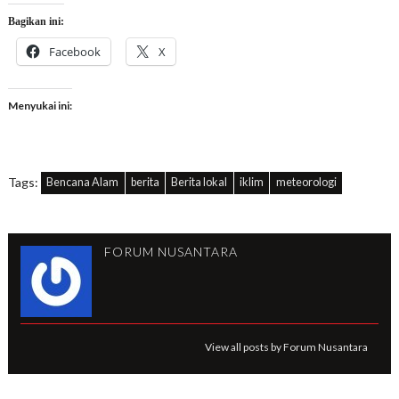
Bagikan ini:
Facebook
X
Menyukai ini:
Tags:
Bencana Alam
berita
Berita lokal
iklim
meteorologi
FORUM NUSANTARA
View all posts by Forum Nusantara