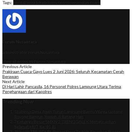
Tags:
berita
Berita lokal
iklim
meteorologi
ramalan cuaca
Forum Nusantara
administrator
Forum Nusantara
View all posts by Forum Nusantara
Previous Article
Prakiraan Cuaca Gayo Lues 2 Juni 2026: Seluruh Kecamatan Cerah
Berawan
Next Article
Di Hari Lahir Pancasila, 16 Personel Polres Lampung Utara Terima
Penghargaan dari Kapolres
Trending Now
1
Babinsa Desa Awin Turun Langsung Bantu Warga Gotong
Royong Bangun Rumah di Batang Hari
2
Keluarga Besar SMKN 2 TRENGGALEK Mengucapkan
Selamat HUT Ke-81 RI
3
Sinergi TNI-POLRI dan Instansi Terkait Amankan Proses