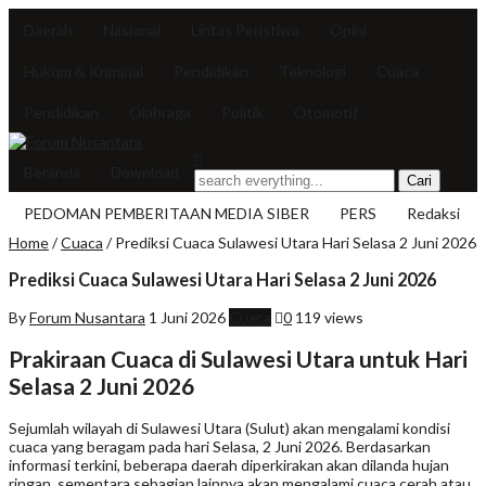
Daerah
Nasional
Lintas Peristiwa
Opini
Hukum & Kriminal
Pendidikan
Teknologi
Cuaca
Pendidikan
Olahraga
Politik
Otomotif
Beranda
Download
PEDOMAN PEMBERITAAN MEDIA SIBER
PERS
Redaksi
Home
/
Cuaca
/
Prediksi Cuaca Sulawesi Utara Hari Selasa 2 Juni 2026
Prediksi Cuaca Sulawesi Utara Hari Selasa 2 Juni 2026
By
Forum Nusantara
1 Juni 2026
Cuaca
0
119 views
Prakiraan Cuaca di Sulawesi Utara untuk Hari
Selasa 2 Juni 2026
Sejumlah wilayah di Sulawesi Utara (Sulut) akan mengalami kondisi
cuaca yang beragam pada hari Selasa, 2 Juni 2026. Berdasarkan
informasi terkini, beberapa daerah diperkirakan akan dilanda hujan
ringan, sementara sebagian lainnya akan mengalami cuaca cerah atau