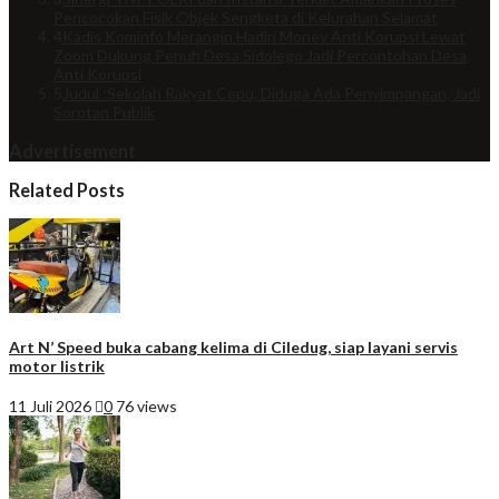
Pencocokan Fisik Objek Sengketa di Kelurahan Selamat
4
Kadis Kominfo Merangin Hadiri Monev Anti Korupsi Lewat
Zoom Dukung Penuh Desa Sidolego Jadi Percontohan Desa
Anti Korupsi
5
Judul :Sekolah Rakyat Cepu, Diduga Ada Penyimpangan, Jadi
Sorotan Publik
Advertisement
Related Posts
Art N’ Speed buka cabang kelima di Ciledug, siap layani servis
motor listrik
11 Juli 2026
0
76 views