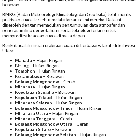
berawan.
BMKG (Badan Meteorologi Klimatologi dan Geofisika) telah merilis
prakiraan cuaca tersebut melalui laman resmi mereka. Data ini
diperoleh dengan memadukan pengumpulan data atmosfer dan
penerapan ilmu pengetahuan serta teknologi terkini untuk
memprediksi keadaan cuaca di masa depan.
Berikut adalah rincian prakiraan cuaca di berbagai wilayah di Sulawesi
Utara:
Manado
– Hujan Ringan
Bitung
– Hujan Ringan
Tomohon
– Hujan Ringan
Kotamobagu
– Berawan
Bolaang Mongondow
– Cerah
Minahasa
– Hujan Ringan
Kepulauan Sangihe
– Berawan
Kepulauan Talaud
– Hujan Ringan
Minahasa Selatan
– Hujan Ringan
Bolaang Mongondow Timur
– Hujan Ringan
Minahasa Utara
– Hujan Ringan
Minahasa Tenggara
– Cerah
Bolaang Mongondow Utara
– Cerah
Kepulauan Sitaro
– Berawan
Bolaang Mongondow Selatan
– Hujan Ringan