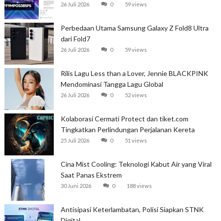
26 Juli 2026
0
59 views
Perbedaan Utama Samsung Galaxy Z Fold8 Ultra
dari Fold7
26 Juli 2026
0
59 views
Rilis Lagu Less than a Lover, Jennie BLACKPINK
Mendominasi Tangga Lagu Global
26 Juli 2026
0
52 views
Kolaborasi Cermati Protect dan tiket.com
Tingkatkan Perlindungan Perjalanan Kereta
25 Juli 2026
0
51 views
Cina Mist Cooling: Teknologi Kabut Air yang Viral
Saat Panas Ekstrem
30 Juni 2026
0
188 views
Antisipasi Keterlambatan, Polisi Siapkan STNK
Digital