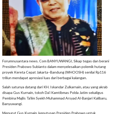
Forumnusantara news. Com BANYUWANGI, Sikap tegas dan berani
Presiden Prabowo Subianto dalam menyelesaikan polemik hutang
proyek Kereta Cepat Jakarta–Bandung (WHOOSH) senilai Rp116
triliun mendapat apresiasi luas dari berbagai kalangan.
Salah satunya datang dari KH. Iskandar Zulkarnain, atau yang akrab
disapa Gus Kurnain, tokoh Da’i Kamtibmas Polda Jatim sekaligus
Pembina Majlis Ta’lim Syekh Muhammad Arsyad Al-Banjari Kalibaru,
Banyuwangi.
Menurut Gus Kurnain, keputusan Presiden Prabowo untuk