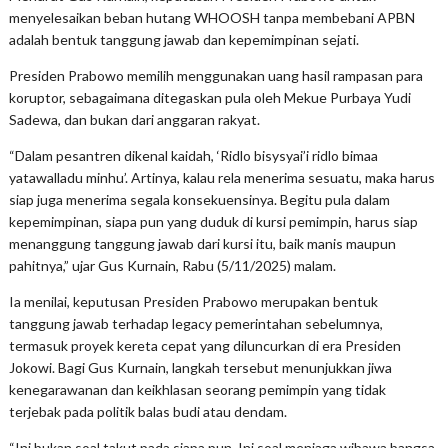
menyelesaikan beban hutang WHOOSH tanpa membebani APBN
adalah bentuk tanggung jawab dan kepemimpinan sejati.
Presiden Prabowo memilih menggunakan uang hasil rampasan para
koruptor, sebagaimana ditegaskan pula oleh Mekue Purbaya Yudi
Sadewa, dan bukan dari anggaran rakyat.
“Dalam pesantren dikenal kaidah, ‘Ridlo bisysyai’i ridlo bimaa
yatawalladu minhu’. Artinya, kalau rela menerima sesuatu, maka harus
siap juga menerima segala konsekuensinya. Begitu pula dalam
kepemimpinan, siapa pun yang duduk di kursi pemimpin, harus siap
menanggung tanggung jawab dari kursi itu, baik manis maupun
pahitnya,” ujar Gus Kurnain, Rabu (5/11/2025) malam.
Ia menilai, keputusan Presiden Prabowo merupakan bentuk
tanggung jawab terhadap legacy pemerintahan sebelumnya,
termasuk proyek kereta cepat yang diluncurkan di era Presiden
Jokowi. Bagi Gus Kurnain, langkah tersebut menunjukkan jiwa
kenegarawanan dan keikhlasan seorang pemimpin yang tidak
terjebak pada politik balas budi atau dendam.
“Ini bukan soal takut pada siapa pun. Ini soal menjaga wibawa bangsa