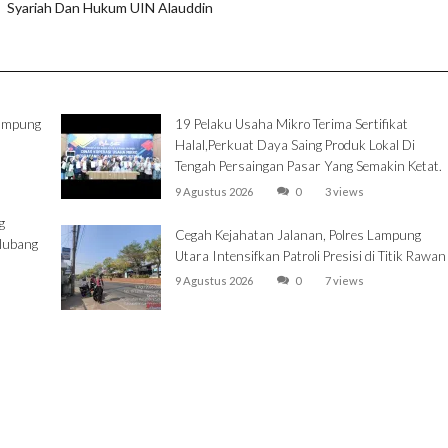
Syariah Dan Hukum UIN Alauddin
Lampung
19 Pelaku Usaha Mikro Terima Sertifikat
Halal,Perkuat Daya Saing Produk Lokal Di
Tengah Persaingan Pasar Yang Semakin Ketat.
9 Agustus 2026
0
3 views
g
Cegah Kejahatan Jalanan, Polres Lampung
rlubang
Utara Intensifkan Patroli Presisi di Titik Rawan
9 Agustus 2026
0
7 views