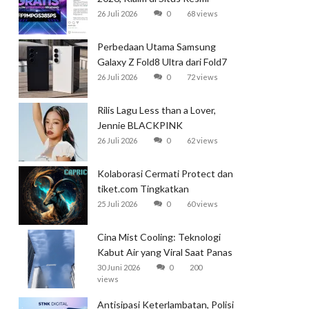
Garena
26 Juli 2026
0
68 views
Perbedaan Utama Samsung
Galaxy Z Fold8 Ultra dari Fold7
26 Juli 2026
0
72 views
Rilis Lagu Less than a Lover,
Jennie BLACKPINK
Mendominasi Tangga Lagu
26 Juli 2026
0
62 views
Global
Kolaborasi Cermati Protect dan
tiket.com Tingkatkan
Perlindungan Perjalanan Kereta
25 Juli 2026
0
60 views
Cina Mist Cooling: Teknologi
Kabut Air yang Viral Saat Panas
Ekstrem
30 Juni 2026
0
200
views
Antisipasi Keterlambatan, Polisi