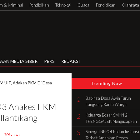
 & Kriminal
Pendidikan
Teknologi
Cuaca
Pendidikan
Olahraga
AAN MEDIA SIBER
PERS
REDAKSI
KM UIT, Adakan PKM Di Desa
Trending Now
1
Babinsa Desa Awin Turun
 D3 Anakes FKM
Langsung Bantu Warga
Gotong Royong Bangun Rumah
2
llantikang
Keluarga Besar SMKN 2
di Batang Hari
TRENGGALEK Mengucapkan
Selamat HUT Ke-81 RI
3
Sinergi TNI-POLRI dan Instansi
709 views
Terkait Amankan Proses