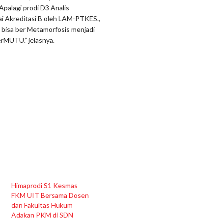
palagi prodi D3 Analis
i Akreditasi B oleh LAM-PTKES.,
 bisa ber Metamorfosis menjadi
rMUTU.” jelasnya.
Himaprodi S1 Kesmas
FKM UIT Bersama Dosen
dan Fakultas Hukum
Adakan PKM di SDN