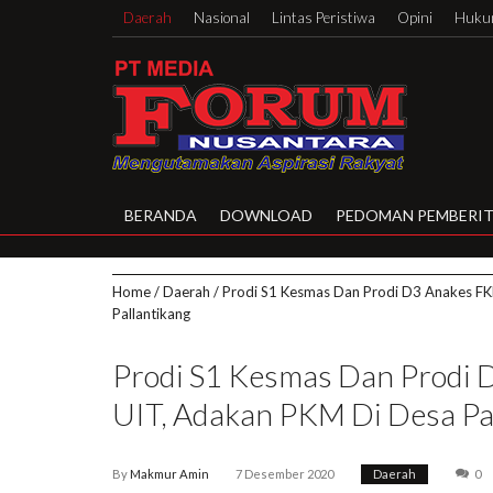
Daerah
Nasional
Lintas Peristiwa
Opini
Hukum
BERANDA
DOWNLOAD
PEDOMAN PEMBERIT
Home
/
Daerah
/
Prodi S1 Kesmas Dan Prodi D3 Anakes F
Pallantikang
Prodi S1 Kesmas Dan Prodi
UIT, Adakan PKM Di Desa Pa
By
Makmur Amin
7 Desember 2020
Daerah
0