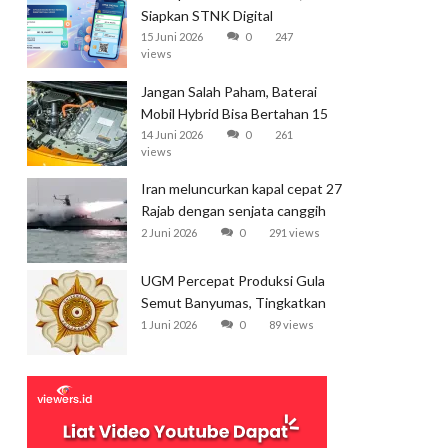
Siapkan STNK Digital
15 Juni 2026
0
247
views
Jangan Salah Paham, Baterai
Mobil Hybrid Bisa Bertahan 15
Tahun
14 Juni 2026
0
261
views
Iran meluncurkan kapal cepat 27
Rajab dengan senjata canggih
dan kecepatan tinggi
2 Juni 2026
0
291 views
UGM Percepat Produksi Gula
Semut Banyumas, Tingkatkan
Ekspor
1 Juni 2026
0
89 views