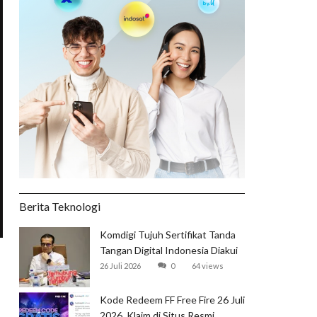
Berita Teknologi
Komdigi Tujuh Sertifikat Tanda
Tangan Digital Indonesia Diakui
Global
26 Juli 2026
0
64 views
Kode Redeem FF Free Fire 26 Juli
2026, Klaim di Situs Resmi