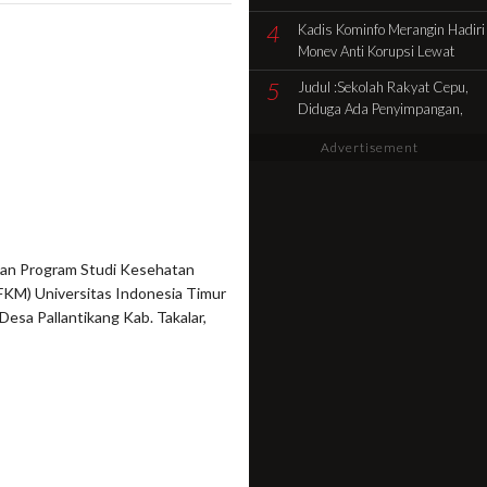
Pencocokan Fisik Objek
4
Kadis Kominfo Merangin Hadiri
Sengketa di Kelurahan Selamat
Monev Anti Korupsi Lewat
Zoom Dukung Penuh Desa
5
Judul :Sekolah Rakyat Cepu,
Sidolego Jadi Percontohan
Diduga Ada Penyimpangan,
Desa Anti Korupsi
Jadi Sorotan Publik
Advertisement
 dan Program Studi Kesehatan
FKM) Universitas Indonesia Timur
esa Pallantikang Kab. Takalar,