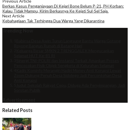
Previous Article
Berkas Kasus Penganiayaan Di Kejari Bone Belum P-21, PH Korban:
Kalau Tidak Mampu, Kirim Berkasnya Ke Kejati Sul-Sel Saja.
Next Article
Kebahagiaan Tak Terhingga Dua Warga Yang Dikarantina
Trending Now
1
Babinsa Desa Awin Turun Langsung Bantu Warga Gotong
Royong Bangun Rumah di Batang Hari
2
Keluarga Besar SMKN 2 TRENGGALEK Mengucapkan
Selamat HUT Ke-81 RI
3
Sinergi TNI-POLRI dan Instansi Terkait Amankan Proses
Pencocokan Fisik Objek Sengketa di Kelurahan Selamat
4
Kadis Kominfo Merangin Hadiri Monev Anti Korupsi Lewat
Zoom Dukung Penuh Desa Sidolego Jadi Percontohan Desa
Anti Korupsi
5
Judul :Sekolah Rakyat Cepu, Diduga Ada Penyimpangan, Jadi
Sorotan Publik
Advertisement
Related Posts