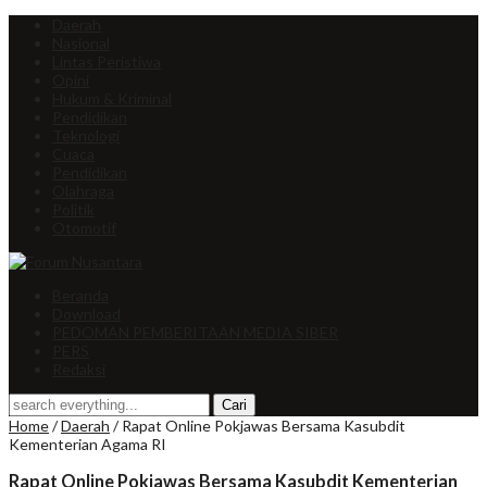
Daerah
Nasional
Lintas Peristiwa
Opini
Hukum & Kriminal
Pendidikan
Teknologi
Cuaca
Pendidikan
Olahraga
Politik
Otomotif
Beranda
Download
PEDOMAN PEMBERITAAN MEDIA SIBER
PERS
Redaksi
Home
/
Daerah
/
Rapat Online Pokjawas Bersama Kasubdit
Kementerian Agama RI
Rapat Online Pokjawas Bersama Kasubdit Kementerian