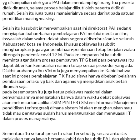
yg disampaikan oleh guru PAI dalam mendampingi orang tua peserta
didik dirumah, selama proses belajar diikuti oleh peserta didik di
rumah. Selain itu juga tugas manajerialnya secara daring pada satuan
pendidikan masing-masing.
Selain itu kasubdit jg menyampaikan saat ini direktorat PAI sedang
menyiapkan bahan-bahan pembelajaran PAI melalui media on line,
insyaallah dalam waktu dekat akan segera didistribusikan ke seluruh
Kabupaten/ kota se-Indonesia, khusus pokjawas kasubdit
mengharapkan juga agar pembinaan-pembinaan tetap berjalan walau
ditengah pandemik covid 19 ini. Pada kesempatan ini kasubdit
meminta agar dalam proses pembayran TPG bagi para pengawas itu
dapat diberikan kemudahan namun tetap sesuai prosedur yang ada.
Diakhir arahannya ibu Victoria juga menyampaikan ke Kabid bahwa
saat ini proses pembelajaran TK Paud siswa hanya dibebani pelajaran
pembiasaan prilaku yg baik dan agamis yg menjadikan anak betah
dirumah saja.
pada kesempatan itu juga ketua pokjawas nasional dalam
penyampaiannya mengatakan bahwa dalam waktu dekat pokjawas
akan meluncurkan aplikasi SIM PINTER ( Sistem informasi Manajemen
pendidikan terintegrasi) dimana sistem ini akan mengharuskan mau
tidak mau pengawas sudah harus menggunakan dan menguasai IT
dalam proses manajerialnya.
Sementara itu seluruh peserta rakor tersebut jg secara antusias
melakukan tanya jawab bersama kabid dan kasubdit PAI, dan akhirnya