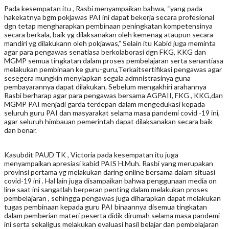
Pada kesempatan itu , Rasbi menyampaikan bahwa, “yang pada
hakekatnya bgm pokjawas PAI ini dapat bekerja secara profesional
dgn tetap mengharapkan pembinaan peningkatan kompetensinya
secara berkala, baik yg dilaksanakan oleh kemenag ataupun secara
mandiri yg dilakukann oleh pokjawas,” Selain itu Kabid juga meminta
agar para pengawas senatiasa berkolaborasi dgn FKG, KKG dan
MGMP semua tingkatan dalam proses pembelajaran serta senantiasa
melakukan pembinaan ke guru-guru,Terkaitsertifikasi pengawas agar
sesegera mungkin menyiapkan segala admnistrasinya guna
pembayarannya dapat dilakukan. Sebelum mengakhiri arahannya
Rasbi berharap agar para pengawas bersama AGPAII, FKG , KKG,dan
MGMP PAI menjadi garda terdepan dalam mengedukasi kepada
seluruh guru PAI dan masyarakat selama masa pandemi covid -19 ini,
agar seluruh himbauan pemerintah dapat dilaksanakan secara baik
dan benar.
Kasubdit PAUD TK , Victoria pada kesempatan itu juga
menyampaikan apresiasi kabid PAIS H.Muh. Rasbi yang merupakan
provinsi pertama yg melakukan daring online bersama dalam situasi
covid-19 ini . Hal lain juga disampaikan bahwa penggunaan media on
line saat ini sangatlah berperan penting dalam melakukan proses
pembelajaran , sehingga pengawas juga diharapkan dapat melakukan
tugas pembinaan kepada guru PAI binaannya disemua tingkatan
dalam pemberian materi peserta didik dirumah selama masa pandemi
ini serta sekaligus melakukan evaluasi hasil belajar dan pembelajaran