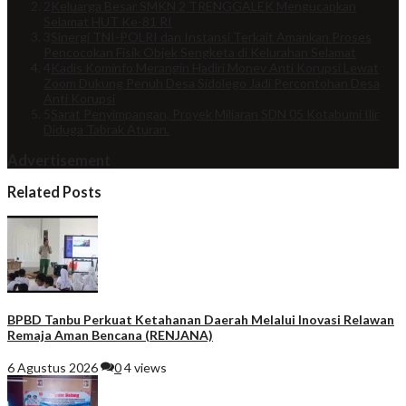
2
Keluarga Besar SMKN 2 TRENGGALEK Mengucapkan
Selamat HUT Ke-81 RI
3
Sinergi TNI-POLRI dan Instansi Terkait Amankan Proses
Pencocokan Fisik Objek Sengketa di Kelurahan Selamat
4
Kadis Kominfo Merangin Hadiri Monev Anti Korupsi Lewat
Zoom Dukung Penuh Desa Sidolego Jadi Percontohan Desa
Anti Korupsi
5
Sarat Penyimpangan, Proyek Miliaran SDN 05 Kotabumi Ilir
Diduga Tabrak Aturan.
Advertisement
Related Posts
BPBD Tanbu Perkuat Ketahanan Daerah Melalui Inovasi Relawan
Remaja Aman Bencana (RENJANA)
6 Agustus 2026
0
4 views