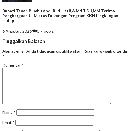
Bupati Tanah Bumbu Andi Rudi Latif,A.Md.T,SH,MM Terima
Penghargaan ULM atas Dukungan Program KKN Lingkungan
Hidup
6 Agustus 2026
0
7 views
Tinggalkan Balasan
Alamat email Anda tidak akan dipublikasikan.
Ruas yang wajib ditandai
*
Komentar
*
Nama
*
Email
*