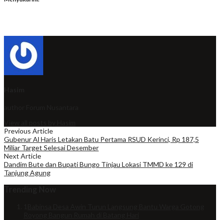
Hasim
author
Forum Nusantara
View all posts by Hasim
Previous Article
Gubenur Al Haris Letakan Batu Pertama RSUD Kerinci, Rp 187,5
Miliar Target Selesai Desember
Next Article
Dandim Bute dan Bupati Bungo Tinjau Lokasi TMMD ke 129 di
Tanjung Agung
Trending Now
1
Babinsa Desa Awin Turun Langsung Bantu Warga Gotong
Royong Bangun Rumah di Batang Hari