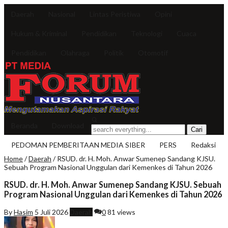
Daerah
Nasional
Lintas Peristiwa
Opini
Hukum & Kriminal
Pendidikan
Teknologi
Cuaca
Pendidikan
Olahraga
Politik
Otomotif
Beranda
Download
PEDOMAN PEMBERITAAN MEDIA SIBER
PERS
Redaksi
Home
/
Daerah
/
RSUD. dr. H. Moh. Anwar Sumenep Sandang KJSU.
Sebuah Program Nasional Unggulan dari Kemenkes di Tahun 2026
RSUD. dr. H. Moh. Anwar Sumenep Sandang KJSU. Sebuah
Program Nasional Unggulan dari Kemenkes di Tahun 2026
By
Hasim
5 Juli 2026
Daerah
0
81 views