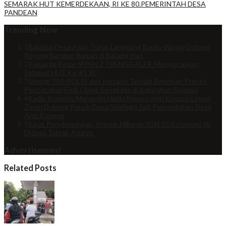
SEMARAK HUT KEMERDEKAAN, RI KE 80.PEMERINTAH DESA
PANDEAN
Trending Now
1
Babinsa Desa Awin Turun Langsung Bantu Warga Gotong
Royong Bangun Rumah di Batang Hari
2
Keluarga Besar SMKN 2 TRENGGALEK Mengucapkan
Selamat HUT Ke-81 RI
3
Sinergi TNI-POLRI dan Instansi Terkait Amankan Proses
Pencocokan Fisik Objek Sengketa di Kelurahan Selamat
4
Kadis Kominfo Merangin Hadiri Monev Anti Korupsi Lewat
Zoom Dukung Penuh Desa Sidolego Jadi Percontohan Desa
Anti Korupsi
5
Sarat Penyimpangan, Proyek Miliaran SDN 05 Kotabumi Ilir
Diduga Tabrak Aturan.
Advertisement
Related Posts