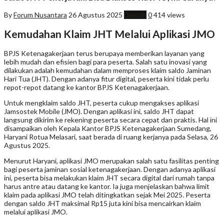
By
Forum Nusantara
26 Agustus 2025
Daerah
0
414 views
Kemudahan Klaim JHT Melalui Aplikasi JMO
BPJS Ketenagakerjaan terus berupaya memberikan layanan yang
lebih mudah dan efisien bagi para peserta. Salah satu inovasi yang
dilakukan adalah kemudahan dalam memproses klaim saldo Jaminan
Hari Tua (JHT). Dengan adanya fitur digital, peserta kini tidak perlu
repot-repot datang ke kantor BPJS Ketenagakerjaan.
Untuk mengklaim saldo JHT, peserta cukup mengakses aplikasi
Jamsostek Mobile (JMO). Dengan aplikasi ini, saldo JHT dapat
langsung dikirim ke rekening peserta secara cepat dan praktis. Hal ini
disampaikan oleh Kepala Kantor BPJS Ketenagakerjaan Sumedang,
Haryani Rotua Melasari, saat berada di ruang kerjanya pada Selasa, 26
Agustus 2025.
Menurut Haryani, aplikasi JMO merupakan salah satu fasilitas penting
bagi peserta jaminan sosial ketenagakerjaan. Dengan adanya aplikasi
ini, peserta bisa melakukan klaim JHT secara digital dari rumah tanpa
harus antre atau datang ke kantor. Ia juga menjelaskan bahwa limit
klaim pada aplikasi JMO telah ditingkatkan sejak Mei 2025. Peserta
dengan saldo JHT maksimal Rp15 juta kini bisa mencairkan klaim
melalui aplikasi JMO.