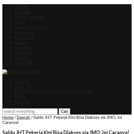
Daerah
Nasional
Lintas Peristiwa
Opini
Hukum & Kriminal
Pendidikan
Teknologi
Cuaca
Pendidikan
Olahraga
Politik
Otomotif
Beranda
Download
PEDOMAN PEMBERITAAN MEDIA SIBER
PERS
Redaksi
Home
/
Daerah
/
Saldo JHT Pekerja Kini Bisa Diakses via JMO, Ini
Caranya!
Saldo JHT Pekerja Kini Bisa Diakses via JMO, Ini Caranya!