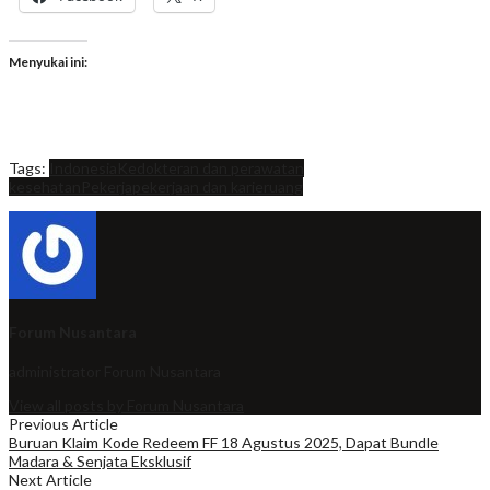
Menyukai ini:
Tags:
Indonesia
Kedokteran dan perawatan
kesehatan
Pekerja
pekerjaan dan karier
uang
Forum Nusantara
administrator
Forum Nusantara
View all posts by Forum Nusantara
Previous Article
Buruan Klaim Kode Redeem FF 18 Agustus 2025, Dapat Bundle
Madara & Senjata Eksklusif
Next Article