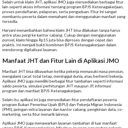
Selain untuk klaim JHT, aplikasi JMO juga menyediakan berbagai fitur
lain seperti akses informasi tentang program BPJS Ketenagakerjaan,
proses pendaftaran, pelaporan, serta pengaduan. Fitur ini sangat
membantu peserta dalam memahami dan menggunakan manfaat yang
tersedia.
Haryani menambahkan bahwa klaim JHT bisa dilakukan tanpa harus
antre atau pergi ke kantor cabang. Cukup dengan menggunakan
ponsel, klaim hingga Rp15 juta bisa diproses dengan cepat dan
praktis. Ini menjadi bukti komitmen BPJS Ketenagakerjaan dalam
mendorong digitalisasi layanan.
Manfaat JHT dan Fitur Lain di Aplikasi JMO
Manfaat JHT bisa dibayarkan ketika pekerja memasuki masa pensiun,
mengalami cacat total tetap, meninggal dunia, atau berhenti bekerja.
Aplikasi JMO juga memiliki berbagai fitur tambahan seperti informasi
saldo peserta, simulasi perhitungan JHT maupun JP, informasi
program dan manfaat BPJS Ketenagakerjaan.
Selain itu, aplikasi ini juga menyediakan fitur pendaftaran peserta
program Bukan Penerima Upah (BPU) dan Pekerja Migran Indonesia
(PMI), jaringan mitra layanan dan kantor cabang, pengkinian data, co-
marketing, serta fitur menarik lainnya.
Aplikasi JMO juga menawarkan layanan tambahan di luar manfaat
utama BPJS Ketenagakerjaan. Misalnya, layanan perumahan pekerja,