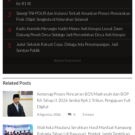
Ke-81 RI
3
Sinergi TNI-POLRI dan Instansi Terkait Amankan Proses Pencocokan
Fisik Objek Sengketa di Kelurahan Selamat
4
Kadis Kominfo Merangin Hadiri Monev Anti Korupsi Lewat Zoom
Dukung Penuh Desa Sidolego Jadi Percontohan Desa Anti Korupsi
5
Judul :Sekolah Rakyat Cepu, Diduga Ada Penyimpangan, Jadi
Sorotan Publik
Advertisement
Related Posts
Kemenag Proses Pencairan BOS Madrasah dan BOP
RA Tahap II 2026 Senilai Rp4,1 Triliun, Pengajuan Full
Digital
8 Agustus 2026
0
3 views
Wali Kota Maulana Serahkan Hasil Manfaat Kampung
Bahagia Tahap I di Rawasari, Pemkot Jambi Targetkan