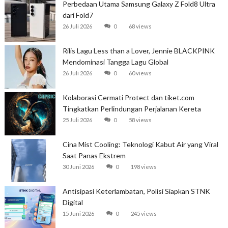
Perbedaan Utama Samsung Galaxy Z Fold8 Ultra
dari Fold7
26 Juli 2026
0
68 views
Rilis Lagu Less than a Lover, Jennie BLACKPINK
Mendominasi Tangga Lagu Global
26 Juli 2026
0
60 views
Kolaborasi Cermati Protect dan tiket.com
Tingkatkan Perlindungan Perjalanan Kereta
25 Juli 2026
0
58 views
Cina Mist Cooling: Teknologi Kabut Air yang Viral
Saat Panas Ekstrem
30 Juni 2026
0
198 views
Antisipasi Keterlambatan, Polisi Siapkan STNK
Digital
15 Juni 2026
0
245 views