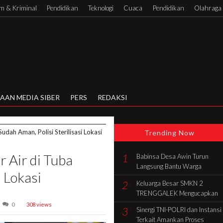
 & Kriminal
Pendidikan
Teknologi
Cuaca
Pendidikan
Olahraga
AAN MEDIA SIBER
PERS
REDAKSI
dah Aman, Polisi Sterilisasi Lokasi
Trending Now
Air di Tuba
1
Babinsa Desa Awin Turun
Langsung Bantu Warga
i Lokasi
Gotong Royong Bangun Rumah
2
Keluarga Besar SMKN 2
di Batang Hari
TRENGGALEK Mengucapkan
Selamat HUT Ke-81 RI
0
308 views
3
Sinergi TNI-POLRI dan Instansi
Terkait Amankan Proses