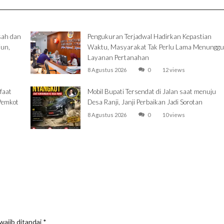
sah dan
Pengukuran Terjadwal Hadirkan Kepastian
iun,
Waktu, Masyarakat Tak Perlu Lama Menunggu
Layanan Pertanahan
8 Agustus 2026
0
12 views
faat
Mobil Bupati Tersendat di Jalan saat menuju
Pemkot
Desa Ranji, Janji Perbaikan Jadi Sorotan
8 Agustus 2026
0
10 views
wajib ditandai
*