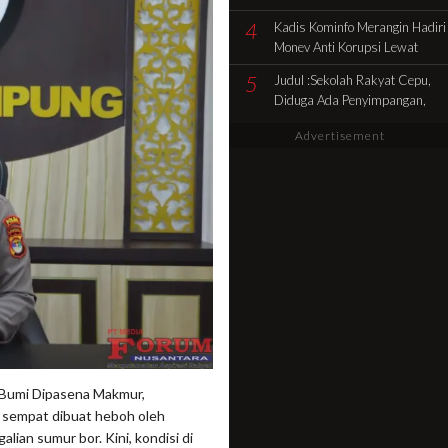
Pencocokan Fisik Objek
4
Kadis Kominfo Merangin Hadiri
Sengketa di Kelurahan Selamat
Monev Anti Korupsi Lewat
Zoom Dukung Penuh Desa
5
Judul :Sekolah Rakyat Cepu,
Sidolego Jadi Percontohan
Diduga Ada Penyimpangan,
Desa Anti Korupsi
Jadi Sorotan Publik
Advertisement
umi Dipasena Makmur,
 sempat dibuat heboh oleh
ian sumur bor. Kini, kondisi di