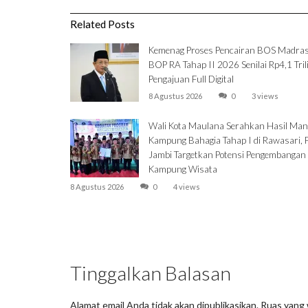
Related Posts
Kemenag Proses Pencairan BOS Madra
BOP RA Tahap II 2026 Senilai Rp4,1 Tril
Pengajuan Full Digital
8 Agustus 2026
0
3 views
Wali Kota Maulana Serahkan Hasil Man
Kampung Bahagia Tahap I di Rawasari, 
Jambi Targetkan Potensi Pengembangan
Kampung Wisata
8 Agustus 2026
0
4 views
Tinggalkan Balasan
Alamat email Anda tidak akan dipublikasikan.
Ruas yang 