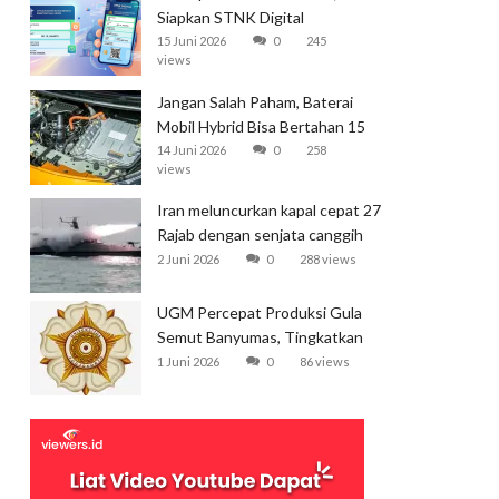
Siapkan STNK Digital
15 Juni 2026
0
245
views
Jangan Salah Paham, Baterai
Mobil Hybrid Bisa Bertahan 15
Tahun
14 Juni 2026
0
258
views
Iran meluncurkan kapal cepat 27
Rajab dengan senjata canggih
dan kecepatan tinggi
2 Juni 2026
0
288 views
UGM Percepat Produksi Gula
Semut Banyumas, Tingkatkan
Ekspor
1 Juni 2026
0
86 views