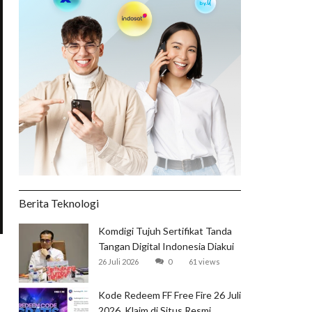
Berita Teknologi
Komdigi Tujuh Sertifikat Tanda
Tangan Digital Indonesia Diakui
Global
26 Juli 2026
0
61 views
Kode Redeem FF Free Fire 26 Juli
2026, Klaim di Situs Resmi