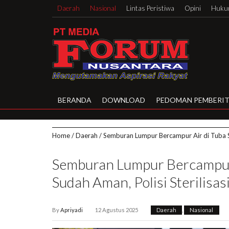
Daerah
Nasional
Lintas Peristiwa
Opini
Hukum
BERANDA
DOWNLOAD
PEDOMAN PEMBERIT
Home
/
Daerah
/
Semburan Lumpur Bercampur Air di Tuba Su
Semburan Lumpur Bercampur 
Sudah Aman, Polisi Sterilisas
By
Apriyadi
12 Agustus 2025
Daerah
,
Nasional