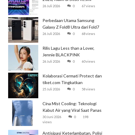
Garena
26 Juli 2026
0
67 views
Perbedaan Utama Samsung
Galaxy Z Fold8 Ultra dari Fold7
26 Juli 2026
0
68 views
Rilis Lagu Less than a Lover,
Jennie BLACKPINK
Mendominasi Tangga Lagu
26 Juli 2026
0
60 views
Global
Kolaborasi Cermati Protect dan
tiket.com Tingkatkan
Perlindungan Perjalanan Kereta
25 Juli 2026
0
58 views
Cina Mist Cooling: Teknologi
Kabut Air yang Viral Saat Panas
Ekstrem
30 Juni 2026
0
198
views
Antisipasi Keterlambatan, Polisi