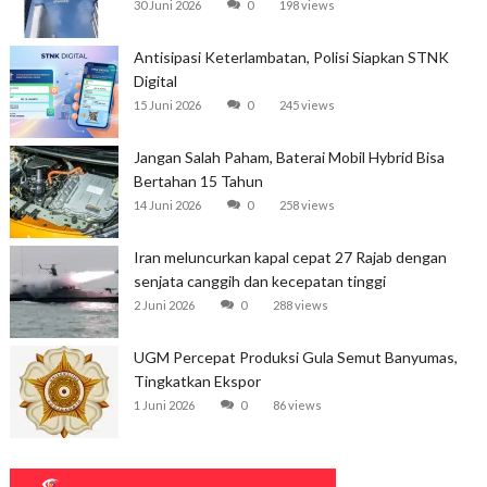
30 Juni 2026
0
198 views
Antisipasi Keterlambatan, Polisi Siapkan STNK
Digital
15 Juni 2026
0
245 views
Jangan Salah Paham, Baterai Mobil Hybrid Bisa
Bertahan 15 Tahun
14 Juni 2026
0
258 views
Iran meluncurkan kapal cepat 27 Rajab dengan
senjata canggih dan kecepatan tinggi
2 Juni 2026
0
288 views
UGM Percepat Produksi Gula Semut Banyumas,
Tingkatkan Ekspor
1 Juni 2026
0
86 views