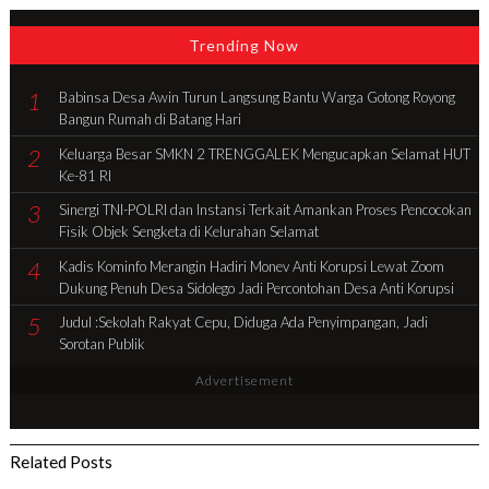
Trending Now
1
Babinsa Desa Awin Turun Langsung Bantu Warga Gotong Royong
Bangun Rumah di Batang Hari
2
Keluarga Besar SMKN 2 TRENGGALEK Mengucapkan Selamat HUT
Ke-81 RI
3
Sinergi TNI-POLRI dan Instansi Terkait Amankan Proses Pencocokan
Fisik Objek Sengketa di Kelurahan Selamat
4
Kadis Kominfo Merangin Hadiri Monev Anti Korupsi Lewat Zoom
Dukung Penuh Desa Sidolego Jadi Percontohan Desa Anti Korupsi
5
Judul :Sekolah Rakyat Cepu, Diduga Ada Penyimpangan, Jadi
Sorotan Publik
Advertisement
Related Posts