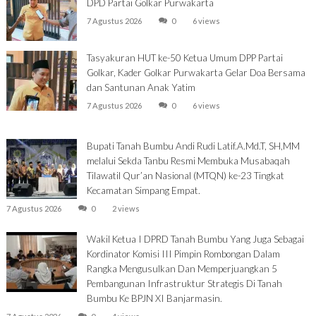
DPD Partai Golkar Purwakarta
7 Agustus 2026
0
6 views
Tasyakuran HUT ke-50 Ketua Umum DPP Partai
Golkar, Kader Golkar Purwakarta Gelar Doa Bersama
dan Santunan Anak Yatim
7 Agustus 2026
0
6 views
Bupati Tanah Bumbu Andi Rudi Latif.A.Md.T, SH,MM
melalui Sekda Tanbu Resmi Membuka Musabaqah
Tilawatil Qur’an Nasional (MTQN) ke-23 Tingkat
Kecamatan Simpang Empat.
7 Agustus 2026
0
2 views
Wakil Ketua I DPRD Tanah Bumbu Yang Juga Sebagai
Kordinator Komisi III Pimpin Rombongan Dalam
Rangka Mengusulkan Dan Memperjuangkan 5
Pembangunan Infrastruktur Strategis Di Tanah
Bumbu Ke BPJN XI Banjarmasin.