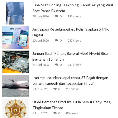
Cina Mist Cooling: Teknologi Kabut Air yang Viral
Saat Panas Ekstrem
30 Juni 2026
0
191 views
Antisipasi Keterlambatan, Polisi Siapkan STNK
Digital
15 Juni 2026
0
237 views
Jangan Salah Paham, Baterai Mobil Hybrid Bisa
Bertahan 15 Tahun
14 Juni 2026
0
251 views
Iran meluncurkan kapal cepat 27 Rajab dengan
senjata canggih dan kecepatan tinggi
2 Juni 2026
0
281 views
UGM Percepat Produksi Gula Semut Banyumas,
Tingkatkan Ekspor
1 Juni 2026
0
80 views