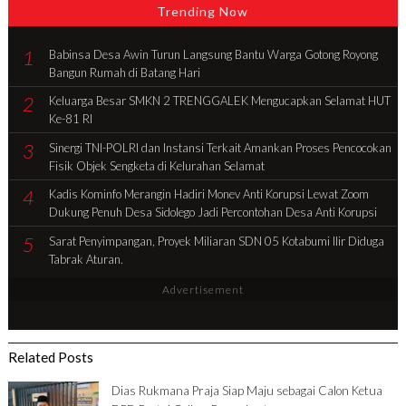
Trending Now
1
Babinsa Desa Awin Turun Langsung Bantu Warga Gotong Royong
Bangun Rumah di Batang Hari
2
Keluarga Besar SMKN 2 TRENGGALEK Mengucapkan Selamat HUT
Ke-81 RI
3
Sinergi TNI-POLRI dan Instansi Terkait Amankan Proses Pencocokan
Fisik Objek Sengketa di Kelurahan Selamat
4
Kadis Kominfo Merangin Hadiri Monev Anti Korupsi Lewat Zoom
Dukung Penuh Desa Sidolego Jadi Percontohan Desa Anti Korupsi
5
Sarat Penyimpangan, Proyek Miliaran SDN 05 Kotabumi Ilir Diduga
Tabrak Aturan.
Advertisement
Related Posts
Dias Rukmana Praja Siap Maju sebagai Calon Ketua