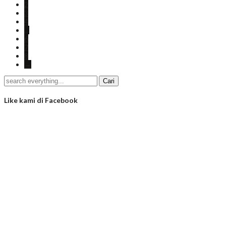
2
3
4
…
6
7
8
→
Like kami di Facebook