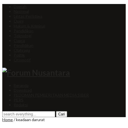
Daerah
Nasional
Lintas Peristiwa
Opini
Hukum & Kriminal
Pendidikan
Teknologi
Cuaca
Pendidikan
Olahraga
Politik
Otomotif
Beranda
Download
PEDOMAN PEMBERITAAN MEDIA SIBER
PERS
Redaksi
Home
/
keadaan darurat