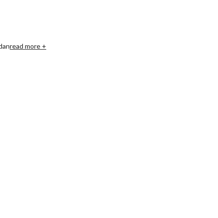
adan
read more +