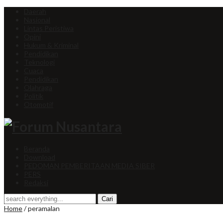
Daerah
Nasional
Lintas Peristiwa
Opini
Hukum & Kriminal
Pendidikan
Teknologi
Cuaca
Pendidikan
Olahraga
Politik
Otomotif
Beranda
Download
PEDOMAN PEMBERITAAN MEDIA SIBER
PERS
Redaksi
Home
/
peramalan