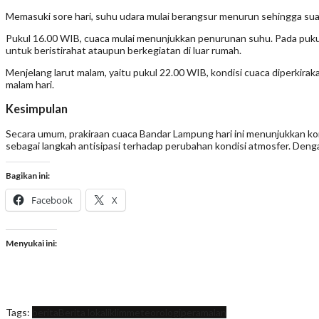
Memasuki sore hari, suhu udara mulai berangsur menurun sehingga suas
Pukul 16.00 WIB, cuaca mulai menunjukkan penurunan suhu. Pada pukul
untuk beristirahat ataupun berkegiatan di luar rumah.
Menjelang larut malam, yaitu pukul 22.00 WIB, kondisi cuaca diperkira
malam hari.
Kesimpulan
Secara umum, prakiraan cuaca Bandar Lampung hari ini menunjukkan ko
sebagai langkah antisipasi terhadap perubahan kondisi atmosfer. Denga
Bagikan ini:
Facebook
X
Menyukai ini:
Tags:
berita
Berita lokal
iklim
meteorologi
peramalan