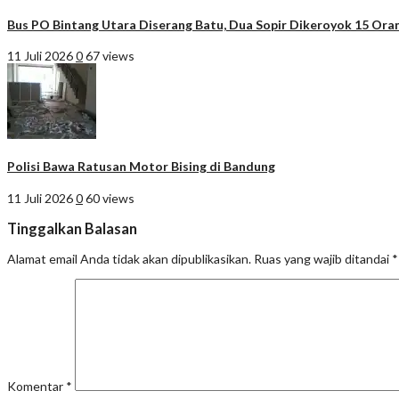
Bus PO Bintang Utara Diserang Batu, Dua Sopir Dikeroyok 15 Ora
11 Juli 2026
0
67 views
Polisi Bawa Ratusan Motor Bising di Bandung
11 Juli 2026
0
60 views
Tinggalkan Balasan
Alamat email Anda tidak akan dipublikasikan.
Ruas yang wajib ditandai
*
Komentar
*