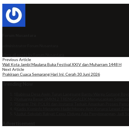
Forum Nusantara
administrator
Forum Nusantara
View all posts by Forum Nusantara
Previous Article
Wali Kota Jambi Maulana Buka Festival XXIV dan Muharram 1448 H
Next Article
Prakiraan Cuaca Semarang Hari Ini: Cerah 30 Juni 2026
Trending Now
1
Babinsa Desa Awin Turun Langsung Bantu Warga Gotong Royo
2
Keluarga Besar SMKN 2 TRENGGALEK Mengucapkan Selamat
3
Sinergi TNI-POLRI dan Instansi Terkait Amankan Proses Penco
4
Kadis Kominfo Merangin Hadiri Monev Anti Korupsi Lewat Zo
5
Judul :Sekolah Rakyat Cepu, Diduga Ada Penyimpangan, Jadi So
Advertisement