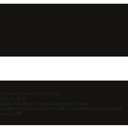
ng Bangun Rumah di Batang Hari
 HUT Ke-81 RI
cokan Fisik Objek Sengketa di Kelurahan Selamat
om Dukung Penuh Desa Sidolego Jadi Percontohan Desa Anti Korupsi
rotan Publik