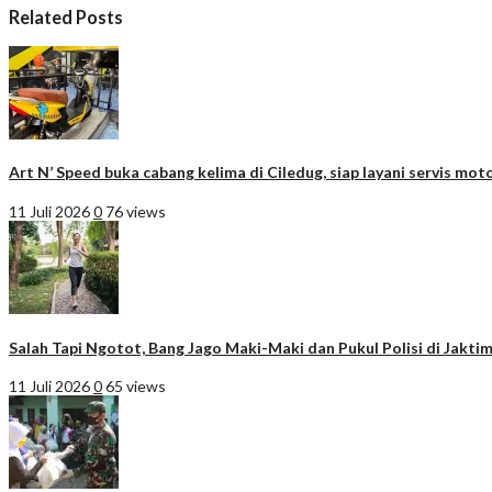
Related Posts
Art N’ Speed buka cabang kelima di Ciledug, siap layani servis moto
11 Juli 2026
0
76 views
Salah Tapi Ngotot, Bang Jago Maki-Maki dan Pukul Polisi di Jakti
11 Juli 2026
0
65 views