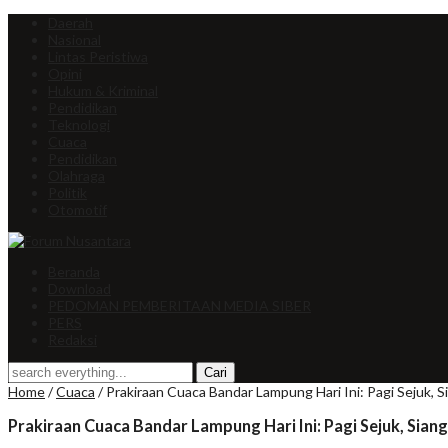
Daerah
Nasional
Lintas Peristiwa
Opini
Hukum & Kriminal
Pendidikan
Teknologi
Cuaca
Pendidikan
Olahraga
Politik
Otomotif
Beranda
Download
PEDOMAN PEMBERITAAN MEDIA SIBER
PERS
Redaksi
Home
/
Cuaca
/
Prakiraan Cuaca Bandar Lampung Hari Ini: Pagi Sejuk,
Prakiraan Cuaca Bandar Lampung Hari Ini: Pagi Sejuk, Sia