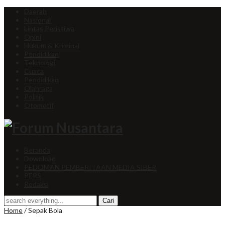
Daerah
Nasional
Lintas Peristiwa
Opini
Hukum & Kriminal
Pendidikan
Teknologi
Cuaca
Pendidikan
Olahraga
Politik
Otomotif
Beranda
Download
PEDOMAN PEMBERITAAN MEDIA SIBER
PERS
Redaksi
Home
/
Sepak Bola