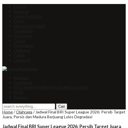
Daerah
Nasional
Lintas Peristiwa
Opini
Hukum & Kriminal
Pendidikan
Teknologi
Cuaca
Pendidikan
Olahraga
Politik
Otomotif
Beranda
Download
PEDOMAN PEMBERITAAN MEDIA SIBER
PERS
Redaksi
Home
/
Olahraga
/
Jadwal Final BRI Super League 2026: Persib Target
Juara, Persis dan Madura Berjuang Lolos Degradasi
Jadwal Final BRI Super League 2026: Persib Target Juara,