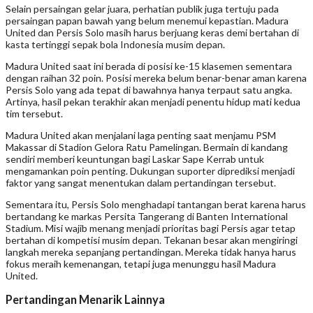
Selain persaingan gelar juara, perhatian publik juga tertuju pada
persaingan papan bawah yang belum menemui kepastian. Madura
United dan Persis Solo masih harus berjuang keras demi bertahan di
kasta tertinggi sepak bola Indonesia musim depan.
Madura United saat ini berada di posisi ke-15 klasemen sementara
dengan raihan 32 poin. Posisi mereka belum benar-benar aman karena
Persis Solo yang ada tepat di bawahnya hanya terpaut satu angka.
Artinya, hasil pekan terakhir akan menjadi penentu hidup mati kedua
tim tersebut.
Madura United akan menjalani laga penting saat menjamu PSM
Makassar di Stadion Gelora Ratu Pamelingan. Bermain di kandang
sendiri memberi keuntungan bagi Laskar Sape Kerrab untuk
mengamankan poin penting. Dukungan suporter diprediksi menjadi
faktor yang sangat menentukan dalam pertandingan tersebut.
Sementara itu, Persis Solo menghadapi tantangan berat karena harus
bertandang ke markas Persita Tangerang di Banten International
Stadium. Misi wajib menang menjadi prioritas bagi Persis agar tetap
bertahan di kompetisi musim depan. Tekanan besar akan mengiringi
langkah mereka sepanjang pertandingan. Mereka tidak hanya harus
fokus meraih kemenangan, tetapi juga menunggu hasil Madura
United.
Pertandingan Menarik Lainnya