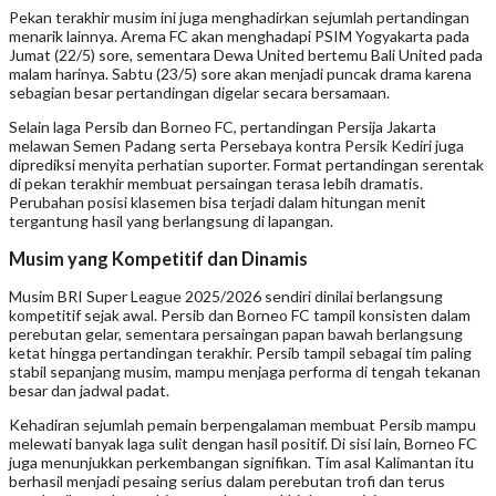
Pekan terakhir musim ini juga menghadirkan sejumlah pertandingan
menarik lainnya. Arema FC akan menghadapi PSIM Yogyakarta pada
Jumat (22/5) sore, sementara Dewa United bertemu Bali United pada
malam harinya. Sabtu (23/5) sore akan menjadi puncak drama karena
sebagian besar pertandingan digelar secara bersamaan.
Selain laga Persib dan Borneo FC, pertandingan Persija Jakarta
melawan Semen Padang serta Persebaya kontra Persik Kediri juga
diprediksi menyita perhatian suporter. Format pertandingan serentak
di pekan terakhir membuat persaingan terasa lebih dramatis.
Perubahan posisi klasemen bisa terjadi dalam hitungan menit
tergantung hasil yang berlangsung di lapangan.
Musim yang Kompetitif dan Dinamis
Musim BRI Super League 2025/2026 sendiri dinilai berlangsung
kompetitif sejak awal. Persib dan Borneo FC tampil konsisten dalam
perebutan gelar, sementara persaingan papan bawah berlangsung
ketat hingga pertandingan terakhir. Persib tampil sebagai tim paling
stabil sepanjang musim, mampu menjaga performa di tengah tekanan
besar dan jadwal padat.
Kehadiran sejumlah pemain berpengalaman membuat Persib mampu
melewati banyak laga sulit dengan hasil positif. Di sisi lain, Borneo FC
juga menunjukkan perkembangan signifikan. Tim asal Kalimantan itu
berhasil menjadi pesaing serius dalam perebutan trofi dan terus