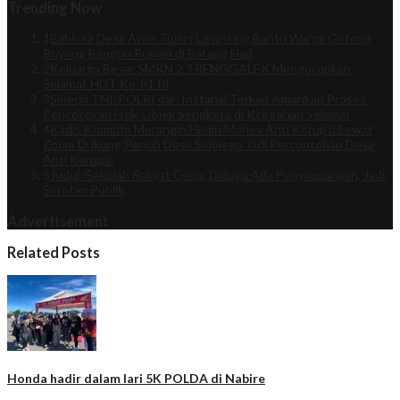
Trending Now
1
Babinsa Desa Awin Turun Langsung Bantu Warga Gotong
Royong Bangun Rumah di Batang Hari
2
Keluarga Besar SMKN 2 TRENGGALEK Mengucapkan
Selamat HUT Ke-81 RI
3
Sinergi TNI-POLRI dan Instansi Terkait Amankan Proses
Pencocokan Fisik Objek Sengketa di Kelurahan Selamat
4
Kadis Kominfo Merangin Hadiri Monev Anti Korupsi Lewat
Zoom Dukung Penuh Desa Sidolego Jadi Percontohan Desa
Anti Korupsi
5
Judul :Sekolah Rakyat Cepu, Diduga Ada Penyimpangan, Jadi
Sorotan Publik
Advertisement
Related Posts
Honda hadir dalam lari 5K POLDA di Nabire