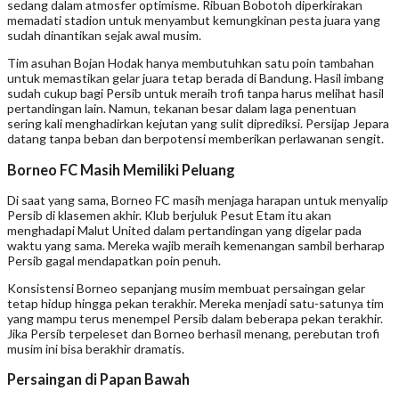
sedang dalam atmosfer optimisme. Ribuan Bobotoh diperkirakan
memadati stadion untuk menyambut kemungkinan pesta juara yang
sudah dinantikan sejak awal musim.
Tim asuhan Bojan Hodak hanya membutuhkan satu poin tambahan
untuk memastikan gelar juara tetap berada di Bandung. Hasil imbang
sudah cukup bagi Persib untuk meraih trofi tanpa harus melihat hasil
pertandingan lain. Namun, tekanan besar dalam laga penentuan
sering kali menghadirkan kejutan yang sulit diprediksi. Persijap Jepara
datang tanpa beban dan berpotensi memberikan perlawanan sengit.
Borneo FC Masih Memiliki Peluang
Di saat yang sama, Borneo FC masih menjaga harapan untuk menyalip
Persib di klasemen akhir. Klub berjuluk Pesut Etam itu akan
menghadapi Malut United dalam pertandingan yang digelar pada
waktu yang sama. Mereka wajib meraih kemenangan sambil berharap
Persib gagal mendapatkan poin penuh.
Konsistensi Borneo sepanjang musim membuat persaingan gelar
tetap hidup hingga pekan terakhir. Mereka menjadi satu-satunya tim
yang mampu terus menempel Persib dalam beberapa pekan terakhir.
Jika Persib terpeleset dan Borneo berhasil menang, perebutan trofi
musim ini bisa berakhir dramatis.
Persaingan di Papan Bawah