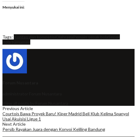
Menyukai ini:
Tags:
Kontes dan kompetisi
Olahraga
Pemain sepak bola
Sepak
Bola
Turnamen
Forum Nusantara
administrator
Forum Nusantara
View all posts by Forum Nusantara
Previous Article
Courtois Bawa Proyek Baru! Kiper Madrid Beli Klub Kelima Spanyol
Usai Akuisisi Ligue 1
Next Article
Persib Rayakan Juara dengan Konvoi Keliling Bandung