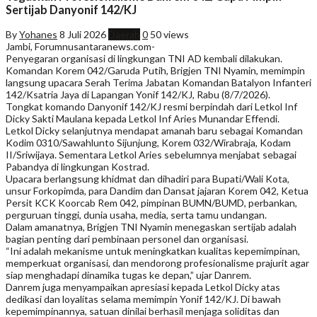
Sertijab Danyonif 142/KJ
By
Yohanes
8 Juli 2026
Daerah
0
50 views
Jambi, Forumnusantaranews.com-
Penyegaran organisasi di lingkungan TNI AD kembali dilakukan.
Komandan Korem 042/Garuda Putih, Brigjen TNI Nyamin, memimpin
langsung upacara Serah Terima Jabatan Komandan Batalyon Infanteri
142/Ksatria Jaya di Lapangan Yonif 142/KJ, Rabu (8/7/2026).
Tongkat komando Danyonif 142/KJ resmi berpindah dari Letkol Inf
Dicky Sakti Maulana kepada Letkol Inf Aries Munandar Effendi.
Letkol Dicky selanjutnya mendapat amanah baru sebagai Komandan
Kodim 0310/Sawahlunto Sijunjung, Korem 032/Wirabraja, Kodam
II/Sriwijaya. Sementara Letkol Aries sebelumnya menjabat sebagai
Pabandya di lingkungan Kostrad.
Upacara berlangsung khidmat dan dihadiri para Bupati/Wali Kota,
unsur Forkopimda, para Dandim dan Dansat jajaran Korem 042, Ketua
Persit KCK Koorcab Rem 042, pimpinan BUMN/BUMD, perbankan,
perguruan tinggi, dunia usaha, media, serta tamu undangan.
Dalam amanatnya, Brigjen TNI Nyamin menegaskan sertijab adalah
bagian penting dari pembinaan personel dan organisasi.
“Ini adalah mekanisme untuk meningkatkan kualitas kepemimpinan,
memperkuat organisasi, dan mendorong profesionalisme prajurit agar
siap menghadapi dinamika tugas ke depan,” ujar Danrem.
Danrem juga menyampaikan apresiasi kepada Letkol Dicky atas
dedikasi dan loyalitas selama memimpin Yonif 142/KJ. Di bawah
kepemimpinannya, satuan dinilai berhasil menjaga soliditas dan