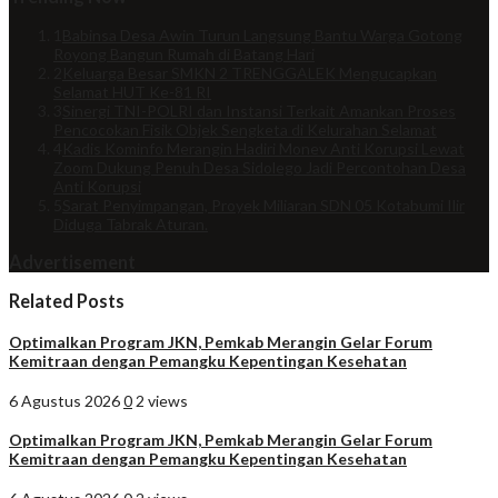
1
Babinsa Desa Awin Turun Langsung Bantu Warga Gotong
Royong Bangun Rumah di Batang Hari
2
Keluarga Besar SMKN 2 TRENGGALEK Mengucapkan
Selamat HUT Ke-81 RI
3
Sinergi TNI-POLRI dan Instansi Terkait Amankan Proses
Pencocokan Fisik Objek Sengketa di Kelurahan Selamat
4
Kadis Kominfo Merangin Hadiri Monev Anti Korupsi Lewat
Zoom Dukung Penuh Desa Sidolego Jadi Percontohan Desa
Anti Korupsi
5
Sarat Penyimpangan, Proyek Miliaran SDN 05 Kotabumi Ilir
Diduga Tabrak Aturan.
Advertisement
Related Posts
Optimalkan Program JKN, Pemkab Merangin Gelar Forum
Kemitraan dengan Pemangku Kepentingan Kesehatan
6 Agustus 2026
0
2 views
Optimalkan Program JKN, Pemkab Merangin Gelar Forum
Kemitraan dengan Pemangku Kepentingan Kesehatan