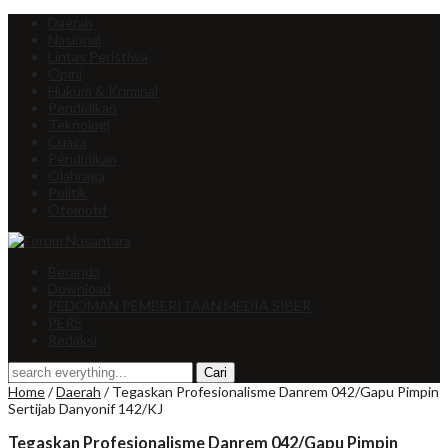
Daerah
Nasional
Lintas Peristiwa
Opini
Hukum & Kriminal
Pendidikan
Teknologi
Cuaca
Pendidikan
Olahraga
Politik
Otomotif
Beranda
Download
PEDOMAN PEMBERITAAN MEDIA SIBER
PERS
Redaksi
Home
/
Daerah
/
Tegaskan Profesionalisme Danrem 042/Gapu Pimpin
Sertijab Danyonif 142/KJ
Tegaskan Profesionalisme Danrem 042/Gapu Pimpin