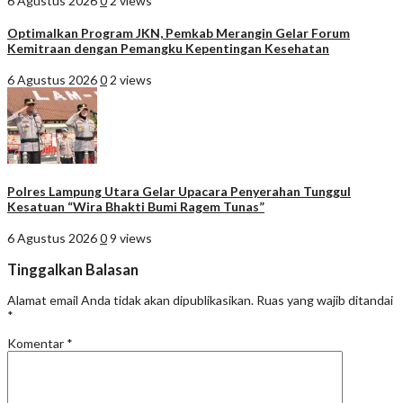
6 Agustus 2026
0
2 views
Optimalkan Program JKN, Pemkab Merangin Gelar Forum
Kemitraan dengan Pemangku Kepentingan Kesehatan
6 Agustus 2026
0
2 views
Polres Lampung Utara Gelar Upacara Penyerahan Tunggul
Kesatuan “Wira Bhakti Bumi Ragem Tunas”
6 Agustus 2026
0
9 views
Tinggalkan Balasan
Alamat email Anda tidak akan dipublikasikan.
Ruas yang wajib ditandai
*
Komentar
*