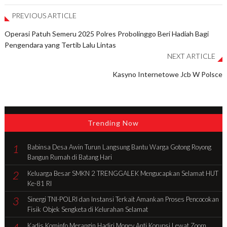
PREVIOUS ARTICLE
Operasi Patuh Semeru 2025 Polres Probolinggo Beri Hadiah Bagi
Pengendara yang Tertib Lalu Lintas
NEXT ARTICLE
Kasyno Internetowe Jcb W Polsce
Trending Now
1
Babinsa Desa Awin Turun Langsung Bantu Warga Gotong Royong
Bangun Rumah di Batang Hari
2
Keluarga Besar SMKN 2 TRENGGALEK Mengucapkan Selamat HUT
Ke-81 RI
3
Sinergi TNI-POLRI dan Instansi Terkait Amankan Proses Pencocokan
Fisik Objek Sengketa di Kelurahan Selamat
Kadis Kominfo Merangin Hadiri Monev Anti Korupsi Lewat Zoom