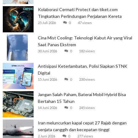
Kolaborasi Cermati Protect dan tiket.com
Tingkatkan Perlindungan Perjalanan Kereta
25 Juli 2026
0
47 views
Cina Mist Cooling: Teknologi Kabut Air yang Viral
Saat Panas Ekstrem
30 Juni 2026
0
182 views
Antisipasi Keterlambatan, Polisi Siapkan STNK
Digital
15 Juni 2026
0
230 views
Jangan Salah Paham, Baterai Mobil Hybrid Bisa
Bertahan 15 Tahun
14 Juni 2026
0
245 views
Iran meluncurkan kapal cepat 27 Rajab dengan
senjata canggih dan kecepatan tinggi
2 Juni 2026
0
277 views