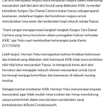
Cartenz merupakan wujud nyata kehadiran negara dalam melindungi
masyarakat sipil dari aksi-aksi brutal yang dilakukan KKB. Ia menilai
kehadiran Satgas Ops Damai Cartenz bukan hanya sebagai aparat
keamanan, melainkan bagian dari komitmen negara untuk
menciptakan rasa aman dan kedamaian bagi seluruh warga Papua.
“Kami sangat mengapresiasi langkah-langkah Satgas Ops Damai
Cartenz yang terus konsisten dalam penegakan hukum terhadap
KKB,” ujar Yoku saat memberikan keterangan pada Kamis
(17/7/2025).
Lebih lanjut, Herman Yoku menegaskan bahwa tindakan kekerasan
dan kriminal yang dilakukan oleh kelompok KKB tidak mencerminkan
nilai-nilai luhur masyarakat Papua. Ia mengutuk keras aksi-aksi
tersebut dan mengajak seluruh elemen masyarakat untuk turut
bersinergi menjaga ketertiban dan keamanan di wilayah masing-
masing.
Sebagai mantan kombatan KKB, Herman Yoku menyerukan kepada
masyarakat agar tidak mudah terprovokasi dan tetap mendukung
upaya pemerintah dalam menciptakan perdamaian yang
berkelanjutan di Bumi Cenderawasih.