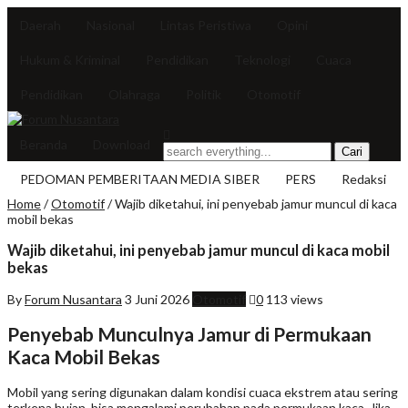
Daerah
Nasional
Lintas Peristiwa
Opini
Hukum & Kriminal
Pendidikan
Teknologi
Cuaca
Pendidikan
Olahraga
Politik
Otomotif
Beranda
Download
PEDOMAN PEMBERITAAN MEDIA SIBER
PERS
Redaksi
Home
/
Otomotif
/
Wajib diketahui, ini penyebab jamur muncul di kaca
mobil bekas
Wajib diketahui, ini penyebab jamur muncul di kaca mobil
bekas
By
Forum Nusantara
3 Juni 2026
Otomotif
0
113 views
Penyebab Munculnya Jamur di Permukaan
Kaca Mobil Bekas
Mobil yang sering digunakan dalam kondisi cuaca ekstrem atau sering
terkena hujan, bisa mengalami perubahan pada permukaan kaca. Jika