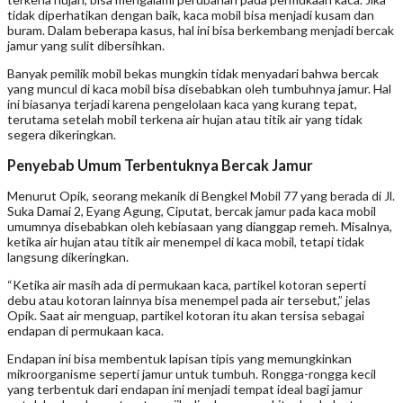
tidak diperhatikan dengan baik, kaca mobil bisa menjadi kusam dan
buram. Dalam beberapa kasus, hal ini bisa berkembang menjadi bercak
jamur yang sulit dibersihkan.
Banyak pemilik mobil bekas mungkin tidak menyadari bahwa bercak
yang muncul di kaca mobil bisa disebabkan oleh tumbuhnya jamur. Hal
ini biasanya terjadi karena pengelolaan kaca yang kurang tepat,
terutama setelah mobil terkena air hujan atau titik air yang tidak
segera dikeringkan.
Penyebab Umum Terbentuknya Bercak Jamur
Menurut Opik, seorang mekanik di Bengkel Mobil 77 yang berada di Jl.
Suka Damai 2, Eyang Agung, Ciputat, bercak jamur pada kaca mobil
umumnya disebabkan oleh kebiasaan yang dianggap remeh. Misalnya,
ketika air hujan atau titik air menempel di kaca mobil, tetapi tidak
langsung dikeringkan.
“Ketika air masih ada di permukaan kaca, partikel kotoran seperti
debu atau kotoran lainnya bisa menempel pada air tersebut,” jelas
Opik. Saat air menguap, partikel kotoran itu akan tersisa sebagai
endapan di permukaan kaca.
Endapan ini bisa membentuk lapisan tipis yang memungkinkan
mikroorganisme seperti jamur untuk tumbuh. Rongga-rongga kecil
yang terbentuk dari endapan ini menjadi tempat ideal bagi jamur