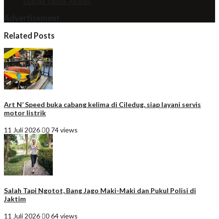
Diduga Tabrak Aturan.
Advertisement
Related Posts
Art N’ Speed buka cabang kelima di Ciledug, siap layani servis
motor listrik
11 Juli 2026
0
74 views
Salah Tapi Ngotot, Bang Jago Maki-Maki dan Pukul Polisi di
Jaktim
11 Juli 2026
0
64 views