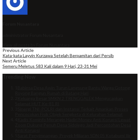
Forum Nusantara
administrator
Forum Nusantara
View all posts by Forum Nusantara
Previous Article
Kata-kata Layvin Kurzawa Setelah Berpamitan dari Persib
Next Article
Semeru Meletus 583 Kali dalam 9 Hari, 23-31 Mei
Trending Now
1
Babinsa Desa Awin Turun Langsung Bantu Warga Gotong
Royong Bangun Rumah di Batang Hari
2
Keluarga Besar SMKN 2 TRENGGALEK Mengucapkan
Selamat HUT Ke-81 RI
3
Sinergi TNI-POLRI dan Instansi Terkait Amankan Proses
Pencocokan Fisik Objek Sengketa di Kelurahan Selamat
4
Kadis Kominfo Merangin Hadiri Monev Anti Korupsi Lewat
Zoom Dukung Penuh Desa Sidolego Jadi Percontohan Desa
Anti Korupsi
5
Sarat Penyimpangan, Proyek Miliaran SDN 05 Kotabumi Ilir