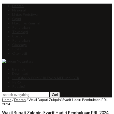
Daerah
Nasional
Lintas Peristiwa
Opini
Hukum & Kriminal
Pendidikan
Teknologi
Cuaca
Pendidikan
Olahraga
Politik
Otomotif
Beranda
Download
PEDOMAN PEMBERITAAN MEDIA SIBER
PERS
Redaksi
Home
/
Daerah
/
Wakil Bupati Zulqoini Syarif Hadiri Pembukaan PRL
2024
Wakil Bupati Zulqoini Syarif Hadiri Pembukaan PRL 2024