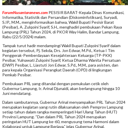
ForumNusantaranews.com
PESISIR BARAT-Kepala Dinas Komunikasi,
Informatika, Statistik dan Persandian (Diskominfotiksan), Suryadi,
S.IP., M.M., menginformasikan bahwa, Wakil Bupati Pesisir Barat
(Pesibar), A. Zulqoini Syarif, S.H., menghadiri pembukaan Pekan Raya
Lampung (PRL) Tahun 2024, di PKOR Way Halim, Bandar Lampung,
Rabu (22/5/2024) malam.
Tampak turut hadir mendampingi Wakil Bupati Zulqoini Syarif dalam
kegiatan tersebut, Pj. Sekda, Drs. Jon Edwar, M.Pd., Ketua I Tim
Penggerak-Pemberdayaan Kesejahteraan Keluarga (TP-PKK)
Pesibar, Yulnawati Zulqoini Syarif, Ketua Dharma Wanita Persatuan
(DWP) Pesibar, L. Liastuti Jon Edwar, S.Pd., M.M., para asisten, dan
para kepala Organisasi Perangkat Daerah (OPD) di lingkungan
Pemkab Pesibar.
Pembukaan PRL yang ditandai dengan pemukulan cetik oleh
Gubernur Lampung, Ir. Arinal Djunaidi, akan berlangsung hingga 10
Juni mendatang.
Dalam sambutannya, Gubernur Arinal menyampaikan PRL Tahun 2024
merupakan kegiatan yang rutin dilaksanakan oleh Pemprov Lampung
setiap tahun dalam rangka memperingati Hari Ulang Tahun (HUT)
Provinsi Lampung. “Dan dalam PRL Tahun 2024 merupakan
peringatan HUT Lampung ke-60, mengusung tema Harmoni dalam
Kolaborasi untuk Lampung Berjaya,” jelas Gubernur Arinal.