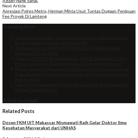
Azizah-Nafik Sahal.
Next Article
Apresiasi Polres Metro, Herman Minta Usut Tuntas Dugaan Penipuan
Fee Proyek Di Lamteng
Trending Now
1
Babinsa Desa Awin Turun Langsung Bantu Warga Gotong
Royong Bangun Rumah di Batang Hari
2
Keluarga Besar SMKN 2 TRENGGALEK Mengucapkan
Selamat HUT Ke-81 RI
3
Sinergi TNI-POLRI dan Instansi Terkait Amankan Proses
Pencocokan Fisik Objek Sengketa di Kelurahan Selamat
4
Kadis Kominfo Merangin Hadiri Monev Anti Korupsi Lewat
Zoom Dukung Penuh Desa Sidolego Jadi Percontohan Desa
Anti Korupsi
5
Sarat Penyimpangan, Proyek Miliaran SDN 05 Kotabumi Ilir
Diduga Tabrak Aturan.
Advertisement
Related Posts
Dosen FKM UIT Makassar Nismawati Raih Gelar Doktor Ilmu
Kesehatan Masyarakat dari UNHAS