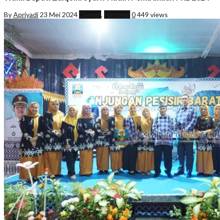
By
Apriyadi
23 Mei 2024
Daerah
,
Nasional
0
449 views