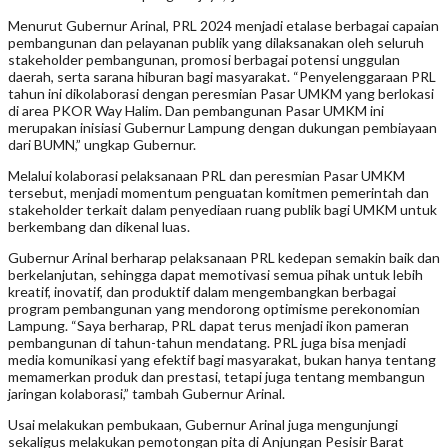
Menurut Gubernur Arinal, PRL 2024 menjadi etalase berbagai capaian
pembangunan dan pelayanan publik yang dilaksanakan oleh seluruh
stakeholder pembangunan, promosi berbagai potensi unggulan
daerah, serta sarana hiburan bagi masyarakat. “Penyelenggaraan PRL
tahun ini dikolaborasi dengan peresmian Pasar UMKM yang berlokasi
di area PKOR Way Halim. Dan pembangunan Pasar UMKM ini
merupakan inisiasi Gubernur Lampung dengan dukungan pembiayaan
dari BUMN,” ungkap Gubernur.
Melalui kolaborasi pelaksanaan PRL dan peresmian Pasar UMKM
tersebut, menjadi momentum penguatan komitmen pemerintah dan
stakeholder terkait dalam penyediaan ruang publik bagi UMKM untuk
berkembang dan dikenal luas.
Gubernur Arinal berharap pelaksanaan PRL kedepan semakin baik dan
berkelanjutan, sehingga dapat memotivasi semua pihak untuk lebih
kreatif, inovatif, dan produktif dalam mengembangkan berbagai
program pembangunan yang mendorong optimisme perekonomian
Lampung. “Saya berharap, PRL dapat terus menjadi ikon pameran
pembangunan di tahun-tahun mendatang. PRL juga bisa menjadi
media komunikasi yang efektif bagi masyarakat, bukan hanya tentang
memamerkan produk dan prestasi, tetapi juga tentang membangun
jaringan kolaborasi,” tambah Gubernur Arinal.
Usai melakukan pembukaan, Gubernur Arinal juga mengunjungi
sekaligus melakukan pemotongan pita di Anjungan Pesisir Barat