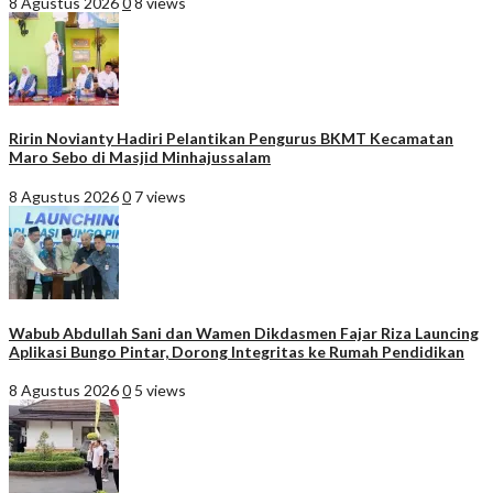
8 Agustus 2026
0
8 views
Ririn Novianty Hadiri Pelantikan Pengurus BKMT Kecamatan
Maro Sebo di Masjid Minhajussalam
8 Agustus 2026
0
7 views
Wabub Abdullah Sani dan Wamen Dikdasmen Fajar Riza Launcing
Aplikasi Bungo Pintar, Dorong Integritas ke Rumah Pendidikan
8 Agustus 2026
0
5 views