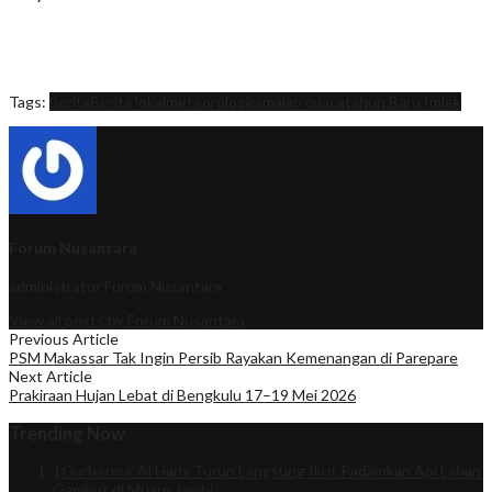
Tags:
berita
Berita lokal
meteorologi
ramalan cuaca
tahun Baru Imlek
Forum Nusantara
administrator
Forum Nusantara
View all posts by Forum Nusantara
Previous Article
PSM Makassar Tak Ingin Persib Rayakan Kemenangan di Parepare
Next Article
Prakiraan Hujan Lebat di Bengkulu 17–19 Mei 2026
Trending Now
1
Gurbernur Al Haris Turun Langsung Ikut Padamkan Api Lahan
Gambut di Muaro Jambi