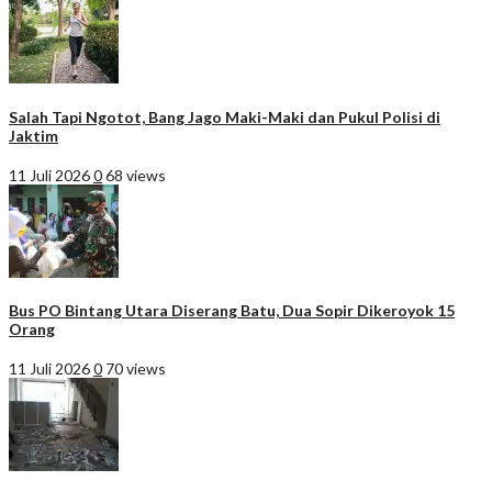
Salah Tapi Ngotot, Bang Jago Maki-Maki dan Pukul Polisi di
Jaktim
11 Juli 2026
0
68 views
Bus PO Bintang Utara Diserang Batu, Dua Sopir Dikeroyok 15
Orang
11 Juli 2026
0
70 views