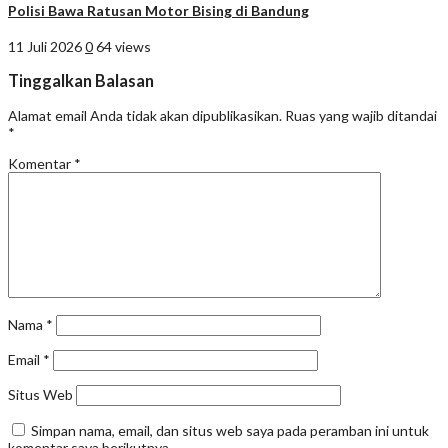
Polisi Bawa Ratusan Motor Bising di Bandung
11 Juli 2026
0
64 views
Tinggalkan Balasan
Alamat email Anda tidak akan dipublikasikan.
Ruas yang wajib ditandai
*
Komentar
*
Nama
*
Email
*
Situs Web
Simpan nama, email, dan situs web saya pada peramban ini untuk
komentar saya berikutnya.