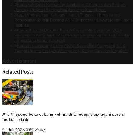
2
Kapolsek Bukit Kemuning Sambangi 7 Ponpes dan Berikan
Bansos, Perkuat Silaturahmi dan Jaga Kamtibmas
3
Apel Kedisiplinan Kakanwil Jambi Tegaskan Penguatan
Pengolahan Publik Dorong ASN Berprestasi Lewat Manejemen
Talenta
4
Pemkot Jambi Dukung Penuh Presisi Merdeka Run 2026
Semarakan Kota Jambi 8750 Pelari Gerakan Sport Taurism dan
Tingkatan Ekonomi Daerah
5
Kapolres Lampung Utara AKBP Raswidiati Anggraini, S.I.K.
Pimpin Upcara Sertijab Wakapolres, Kabag Ops dan Kapolsek
Advertisement
Related Posts
Art N’ Speed buka cabang kelima di Ciledug, siap layani servis
motor listrik
11 Juli 2026
0
81 views