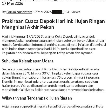
17 Mei 2026
By
Forum Nusantara
17 Mei 2026
Cuaca
0
131 views
Prakiraan Cuaca Depok Hari Ini: Hujan Ringan
Menghiasi Akhir Pekan
Hari ini, Minggu (17/5/2026), warga Kota Depok diimbau untuk
mempersiapkan perlengkapan anti-hujan sebelum beraktivitas di luar
rumah. Berdasarkan informasi terkini, cuaca di kota ini akan didominasi
oleh hujan ringan sepanjang hari. Hal ini perlu diperhatikan agar
kegiatan berkendara atau bepergian tetap aman dan nyaman.
Suhu dan Kelembapan Udara
Secara umum, suhu udara di Kota Depok hari ini diprediksi berada
dalam kisaran 23°C hingga 30°C. Tingkat kelembapan udara juga
cukup tinggi, mencapai angka antara 75 persen hingga 99 persen.
Kondisi ini membuat udara terasa agak gerah, terutama sebelum
hujan turun. Warga disarankan untuk menjaga kesehatan dan
menghindari aktivitas fisik berat yang dapat menyebabkan kelelahan.
Wilayah yang Terdampak Hujan Ringan
Hujan ringan diprediksi merata terjadi di berbagai kecamatan di Kota