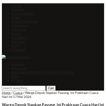
Daerah
Nasional
Lintas Peristiwa
Opini
Hukum & Kriminal
Pendidikan
Teknologi
Cuaca
Pendidikan
Olahraga
Politik
Otomotif
Beranda
Download
PEDOMAN PEMBERITAAN MEDIA SIBER
PERS
Redaksi
Home
/
Cuaca
/
Warga Depok Siapkan Payung, Ini Prakiraan Cuaca
Hari Ini 17 Mei 2026
Warga Depok Siapkan Payung, Ini Prakiraan Cuaca Hari Ini