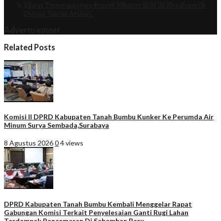
5
Sarat Penyimpangan, Proyek Miliaran SDN 05 Kotabumi Ilir
Diduga Tabrak Aturan.
Advertisement
Related Posts
Komisi II DPRD Kabupaten Tanah Bumbu Kunker Ke Perumda Air
Minum Surya Sembada,Surabaya
8 Agustus 2026
0
4 views
DPRD Kabupaten Tanah Bumbu Kembali Menggelar Rapat
Gabungan Komisi Terkait Penyelesaian Ganti Rugi Lahan
Terdampak Pencemaran Di Sebamban Baru