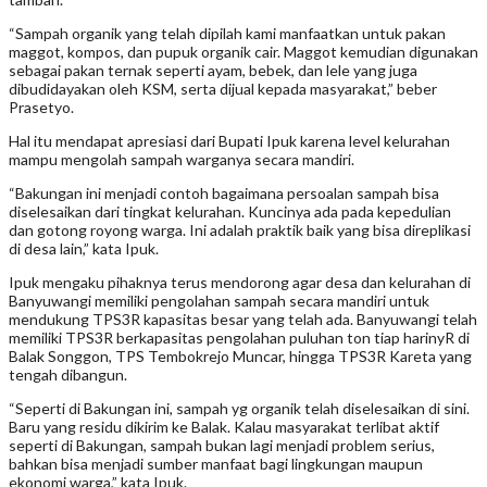
“Sampah organik yang telah dipilah kami manfaatkan untuk pakan
maggot, kompos, dan pupuk organik cair. Maggot kemudian digunakan
sebagai pakan ternak seperti ayam, bebek, dan lele yang juga
dibudidayakan oleh KSM, serta dijual kepada masyarakat,” beber
Prasetyo.
Hal itu mendapat apresiasi dari Bupati Ipuk karena level kelurahan
mampu mengolah sampah warganya secara mandiri.
“Bakungan ini menjadi contoh bagaimana persoalan sampah bisa
diselesaikan dari tingkat kelurahan. Kuncinya ada pada kepedulian
dan gotong royong warga. Ini adalah praktik baik yang bisa direplikasi
di desa lain,” kata Ipuk.
Ipuk mengaku pihaknya terus mendorong agar desa dan kelurahan di
Banyuwangi memiliki pengolahan sampah secara mandiri untuk
mendukung TPS3R kapasitas besar yang telah ada. Banyuwangi telah
memiliki TPS3R berkapasitas pengolahan puluhan ton tiap harinyR di
Balak Songgon, TPS Tembokrejo Muncar, hingga TPS3R Kareta yang
tengah dibangun.
“Seperti di Bakungan ini, sampah yg organik telah diselesaikan di sini.
Baru yang residu dikirim ke Balak. Kalau masyarakat terlibat aktif
seperti di Bakungan, sampah bukan lagi menjadi problem serius,
bahkan bisa menjadi sumber manfaat bagi lingkungan maupun
ekonomi warga,” kata Ipuk.