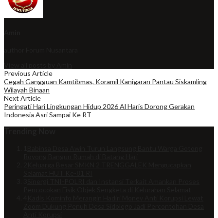
Amin
author
Forum Nusantara
View all posts by Amin
Previous Article
Cegah Gangguan Kamtibmas, Koramil Kanigaran Pantau Siskamling
Wilayah Binaan
Next Article
Peringati Hari Lingkungan Hidup 2026 Al Haris Dorong Gerakan
Indonesia Asri Sampai Ke RT
Trending Now
1
Babinsa Desa Awin Turun Langsung Bantu Warga Gotong
Royong Bangun Rumah di Batang Hari
2
Keluarga Besar SMKN 2 TRENGGALEK Mengucapkan
Selamat HUT Ke-81 RI
3
Sinergi TNI-POLRI dan Instansi Terkait Amankan Proses
Pencocokan Fisik Objek Sengketa di Kelurahan Selamat
4
Kadis Kominfo Merangin Hadiri Monev Anti Korupsi Lewat
Zoom Dukung Penuh Desa Sidolego Jadi Percontohan Desa
Anti Korupsi