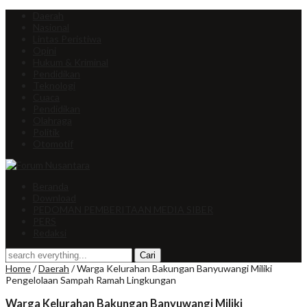
Daerah
Nasional
Lintas Peristiwa
Opini
Hukum & Kriminal
Pendidikan
Teknologi
Cuaca
Pendidikan
Olahraga
Politik
Otomotif
Beranda
Download
PEDOMAN PEMBERITAAN MEDIA SIBER
PERS
Redaksi
Home
/
Daerah
/
Warga Kelurahan Bakungan Banyuwangi Miliki
Pengelolaan Sampah Ramah Lingkungan
Warga Kelurahan Bakungan Banyuwangi Miliki