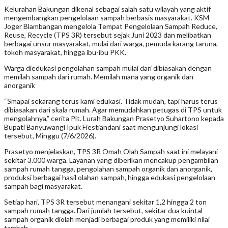
Kelurahan Bakungan dikenal sebagai salah satu wilayah yang aktif
mengembangkan pengelolaan sampah berbasis masyarakat. KSM
Joger Blambangan mengelola Tempat Pengelolaan Sampah Reduce,
Reuse, Recycle (TPS 3R) tersebut sejak Juni 2023 dan melibatkan
berbagai unsur masyarakat, mulai dari warga, pemuda karang taruna,
tokoh masyarakat, hingga ibu-ibu PKK.
Warga diedukasi pengolahan sampah mulai dari dibiasakan dengan
memilah sampah dari rumah. Memilah mana yang organik dan
anorganik
“Smapai sekarang terus kami edukasi. Tidak mudah, tapi harus terus
dibiasakan dari skala rumah. Agar memudahkan petugas di TPS untuk
mengolahnya,” cerita Plt. Lurah Bakungan Prasetyo Suhartono kepada
Bupati Banyuwangi Ipuk Fiestiandani saat mengunjungi lokasi
tersebut, Minggu (7/6/2026).
Prasetyo menjelaskan, TPS 3R Omah Olah Sampah saat ini melayani
sekitar 3.000 warga. Layanan yang diberikan mencakup pengambilan
sampah rumah tangga, pengolahan sampah organik dan anorganik,
produksi berbagai hasil olahan sampah, hingga edukasi pengelolaan
sampah bagi masyarakat.
Setiap hari, TPS 3R tersebut menangani sekitar 1,2 hingga 2 ton
sampah rumah tangga. Dari jumlah tersebut, sekitar dua kuintal
sampah organik diolah menjadi berbagai produk yang memiliki nilai
tambah.