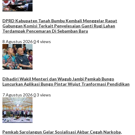
DPRD Kabupaten Tanah Bumbu Kembali Menggelar Rapat
Gabungan Komisi Terkait Penyelesaian Ganti Rugi Lahan
Terdampak Pencemaran Di Sebamban Baru
8 Agustus 2026
0
4 views
Dihadiri Wakil Menteri dan Wagub Jambi Pemkab Bungo
Luncurkan Aplikasi Bungo Pintar Wujut Tranformasi Pendidikan
7 Agustus 2026
0
3 views
Pemkab Sarolangun Gelar Sosialisasi Akbar Cegah Narkoba,