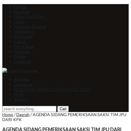
Daerah
Nasional
Lintas Peristiwa
Opini
Hukum & Kriminal
Pendidikan
Teknologi
Cuaca
Pendidikan
Olahraga
Politik
Otomotif
Beranda
Download
PEDOMAN PEMBERITAAN MEDIA SIBER
PERS
Redaksi
Home
/
Daerah
/
AGENDA SIDANG PEMERIKSAAN SAKSI TIM JPU
DARI KPK
AGENDA SIDANG PEMERIKSAAN SAKSI TIM JPU DARI