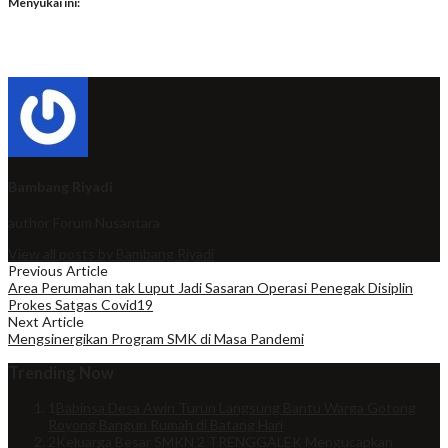
Menyukai ini:
Bambang Riyadi
author
Forum Nusantara
View all posts by Bambang Riyadi
Previous Article
Area Perumahan tak Luput Jadi Sasaran Operasi Penegak Disiplin
Prokes Satgas Covid19
Next Article
Mengsinergikan Program SMK di Masa Pandemi
Trending Now
1
Babinsa Desa Awin Turun Langsung Bantu Warga Gotong
Royong Bangun Rumah di Batang Hari
2
Keluarga Besar SMKN 2 TRENGGALEK Mengucapkan