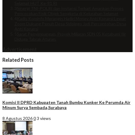
Selamat HUT Ke-81 RI
3
Sinergi TNI-POLRI dan Instansi Terkait Amankan Proses
Pencocokan Fisik Objek Sengketa di Kelurahan Selamat
4
Kadis Kominfo Merangin Hadiri Monev Anti Korupsi Lewat
Zoom Dukung Penuh Desa Sidolego Jadi Percontohan Desa
Anti Korupsi
5
Sarat Penyimpangan, Proyek Miliaran SDN 05 Kotabumi Ilir
Diduga Tabrak Aturan.
Advertisement
Related Posts
Komisi II DPRD Kabupaten Tanah Bumbu Kunker Ke Perumda Air
Minum Surya Sembada,Surabaya
8 Agustus 2026
0
3 views