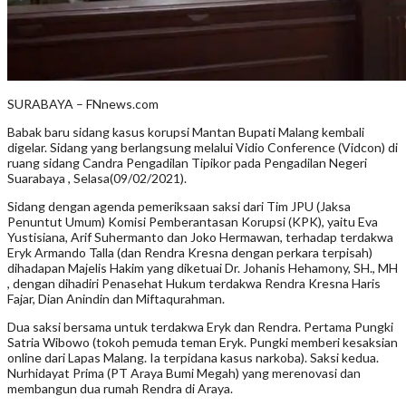
SURABAYA – FNnews.com
Babak baru sidang kasus korupsi Mantan Bupati Malang kembali
digelar. Sidang yang berlangsung melalui Vidio Conference (Vidcon) di
ruang sidang Candra Pengadilan Tipikor pada Pengadilan Negeri
Suarabaya , Selasa(09/02/2021).
Sidang dengan agenda pemeriksaan saksi dari Tim JPU (Jaksa
Penuntut Umum) Komisi Pemberantasan Korupsi (KPK), yaitu Eva
Yustisiana, Arif Suhermanto dan Joko Hermawan, terhadap terdakwa
Eryk Armando Talla (dan Rendra Kresna dengan perkara terpisah)
dihadapan Majelis Hakim yang diketuai Dr. Johanis Hehamony, SH., MH
, dengan dihadiri Penasehat Hukum terdakwa Rendra Kresna Haris
Fajar, Dian Anindin dan Miftaqurahman.
Dua saksi bersama untuk terdakwa Eryk dan Rendra. Pertama Pungki
Satria Wibowo (tokoh pemuda teman Eryk. Pungki memberi kesaksian
online dari Lapas Malang. Ia terpidana kasus narkoba). Saksi kedua.
Nurhidayat Prima (PT Araya Bumi Megah) yang merenovasi dan
membangun dua rumah Rendra di Araya.