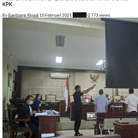
KPK
By
Bambang Riyadi
10 Februari 2021
Daerah
0
773 views