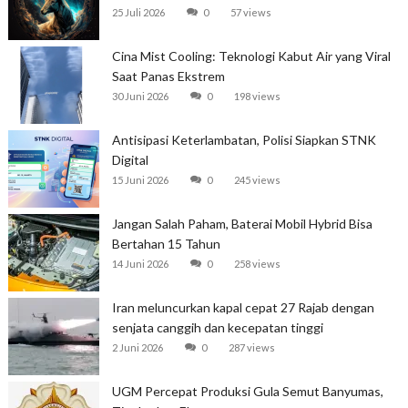
25 Juli 2026
0
57 views
Cina Mist Cooling: Teknologi Kabut Air yang Viral
Saat Panas Ekstrem
30 Juni 2026
0
198 views
Antisipasi Keterlambatan, Polisi Siapkan STNK
Digital
15 Juni 2026
0
245 views
Jangan Salah Paham, Baterai Mobil Hybrid Bisa
Bertahan 15 Tahun
14 Juni 2026
0
258 views
Iran meluncurkan kapal cepat 27 Rajab dengan
senjata canggih dan kecepatan tinggi
2 Juni 2026
0
287 views
UGM Percepat Produksi Gula Semut Banyumas,