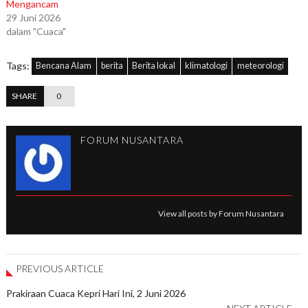
Mengancam
29 Juni 2026
dalam "Cuaca"
Tags:
Bencana Alam
berita
Berita lokal
klimatologi
meteorologi
SHARE
0
FORUM NUSANTARA
View all posts by Forum Nusantara
PREVIOUS ARTICLE
Prakiraan Cuaca Kepri Hari Ini, 2 Juni 2026