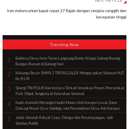
NEXT ARTICLE
Iran meluncurkan kapal cepat 27 Rajab dengan senjata canggih dan
kecepatan tinggi
Trending Now
1
Babinsa Desa Awin Turun Langsung Bantu Warga Gotong Royong
Bangun Rumah di Batang Hari
2
Keluarga Besar SMKN 2 TRENGGALEK Mengucapkan Selamat HUT
Ke-81 RI
3
Sinergi TNI-POLRI dan Instansi Terkait Amankan Proses Pencocokan
Fisik Objek Sengketa di Kelurahan Selamat
4
Kadis Kominfo Merangin Hadiri Monev Anti Korupsi Lewat Zoom
Dukung Penuh Desa Sidolego Jadi Percontohan Desa Anti Korupsi
5
Judul :Sekolah Rakyat Cepu, Diduga Ada Penyimpangan, Jadi
Sorotan Publik