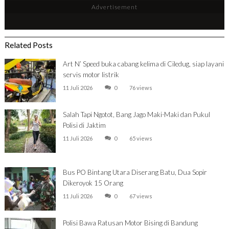
Advertisement
Related Posts
Art N’ Speed buka cabang kelima di Ciledug, siap layani
servis motor listrik
11 Juli 2026
0
76 views
Salah Tapi Ngotot, Bang Jago Maki-Maki dan Pukul
Polisi di Jaktim
11 Juli 2026
0
65 views
Bus PO Bintang Utara Diserang Batu, Dua Sopir
Dikeroyok 15 Orang
11 Juli 2026
0
67 views
Polisi Bawa Ratusan Motor Bising di Bandung