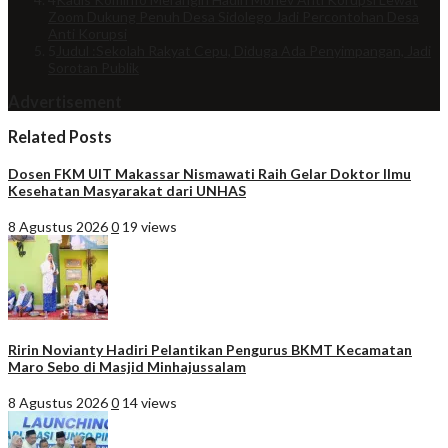
Zoom Dukung Penuh Desa Sidolego Jadi Percontohan Desa
Anti Korupsi
5
Judul :Sekolah Rakyat Cepu, Diduga Ada Penyimpangan, Jadi
Sorotan Publik
Advertisement
Related Posts
Dosen FKM UIT Makassar Nismawati Raih Gelar Doktor Ilmu
Kesehatan Masyarakat dari UNHAS
8 Agustus 2026
0
19 views
Ririn Novianty Hadiri Pelantikan Pengurus BKMT Kecamatan
Maro Sebo di Masjid Minhajussalam
8 Agustus 2026
0
14 views