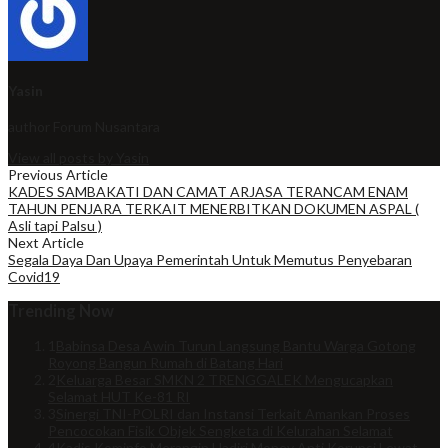
Yasin
author
Forum Nusantara
View all posts by Yasin
Previous Article
KADES SAMBAKATI DAN CAMAT ARJASA TERANCAM ENAM
TAHUN PENJARA TERKAIT MENERBITKAN DOKUMEN ASPAL (
Asli tapi Palsu )
Next Article
Segala Daya Dan Upaya Pemerintah Untuk Memutus Penyebaran
Covid19
Trending Now
1
Babinsa Desa Awin Turun Langsung Bantu Warga Gotong
Royong Bangun Rumah di Batang Hari
2
Keluarga Besar SMKN 2 TRENGGALEK Mengucapkan
Selamat HUT Ke-81 RI
3
Sinergi TNI-POLRI dan Instansi Terkait Amankan Proses
Pencocokan Fisik Objek Sengketa di Kelurahan Selamat
4
Kadis Kominfo Merangin Hadiri Monev Anti Korupsi Lewat