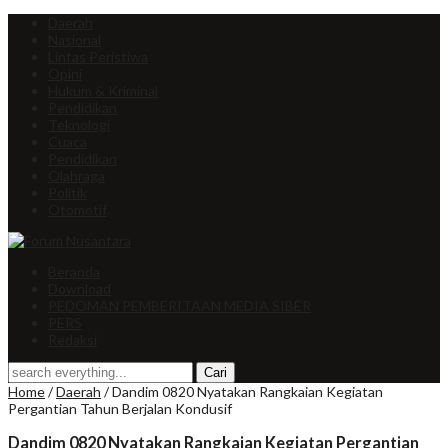
Daerah
Nasional
Lintas Peristiwa
Opini
Hukum & Kriminal
Pendidikan
Teknologi
Cuaca
Pendidikan
Olahraga
Politik
Otomotif
Beranda
Download
PEDOMAN PEMBERITAAN MEDIA SIBER
PERS
Redaksi
Home
/
Daerah
/
Dandim 0820 Nyatakan Rangkaian Kegiatan
Pergantian Tahun Berjalan Kondusif
Dandim 0820 Nyatakan Rangkaian Kegiatan Pergantian