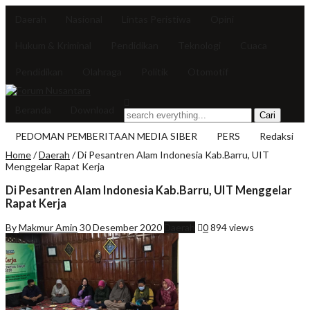
Daerah
Nasional
Lintas Peristiwa
Opini
Hukum & Kriminal
Pendidikan
Teknologi
Cuaca
Pendidikan
Olahraga
Politik
Otomotif
Beranda
Download
PEDOMAN PEMBERITAAN MEDIA SIBER
PERS
Redaksi
Home
/
Daerah
/
Di Pesantren Alam Indonesia Kab.Barru, UIT
Menggelar Rapat Kerja
Di Pesantren Alam Indonesia Kab.Barru, UIT Menggelar
Rapat Kerja
By
Makmur Amin
30 Desember 2020
Daerah
0
894 views