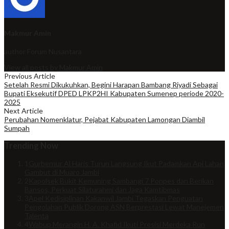
Makmur Amin
author
Forum Nusantara
View all posts by Makmur Amin
Previous Article
Setelah Resmi Dikukuhkan, Begini Harapan Bambang Riyadi Sebagai
Bupati Eksekutif DPED LPKP2HI Kabupaten Sumenep periode 2020-
2025
Next Article
Perubahan Nomenklatur, Pejabat Kabupaten Lamongan Diambil
Sumpah
Trending Now
1
Gurbernur Al Haris Turun Langsung Ikut Padamkan Api Lahan
Gambut di Muaro Jambi
2
Kapolsek Bukit Kemuning Sambangi 7 Ponpes dan Berikan
Bansos, Perkuat Silaturahmi dan Jaga Kamtibmas
3
Apel Kedisiplinan Kakanwil Jambi Tegaskan Penguatan
Pengolahan Publik Dorong ASN Berprestasi Lewat Manejemen
Talenta
4
Wabup Merangin H. A. Khafid Ikuti Presisi Merdeka Run