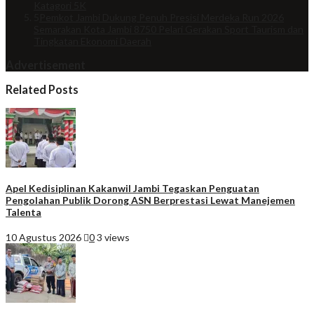
Katagori 5K
5
Pemkot Jambi Dukung Penuh Presisi Merdeka Run 2026
Semarakan Kota Jambi 8750 Pelari Gerakan Sport Taurism dan
Tingkatan Ekonomi Daerah
Advertisement
Related Posts
Apel Kedisiplinan Kakanwil Jambi Tegaskan Penguatan
Pengolahan Publik Dorong ASN Berprestasi Lewat Manejemen
Talenta
10 Agustus 2026
0
3 views