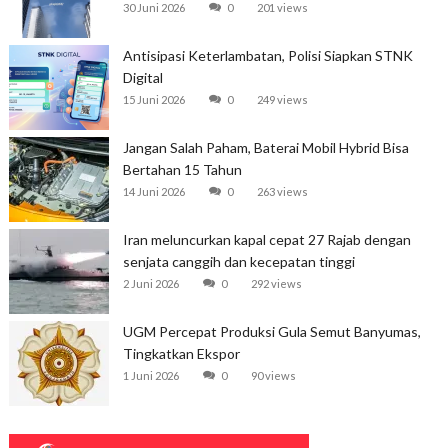
30 Juni 2026
0
201 views
Antisipasi Keterlambatan, Polisi Siapkan STNK
Digital
15 Juni 2026
0
249 views
Jangan Salah Paham, Baterai Mobil Hybrid Bisa
Bertahan 15 Tahun
14 Juni 2026
0
263 views
Iran meluncurkan kapal cepat 27 Rajab dengan
senjata canggih dan kecepatan tinggi
2 Juni 2026
0
292 views
UGM Percepat Produksi Gula Semut Banyumas,
Tingkatkan Ekspor
1 Juni 2026
0
90 views