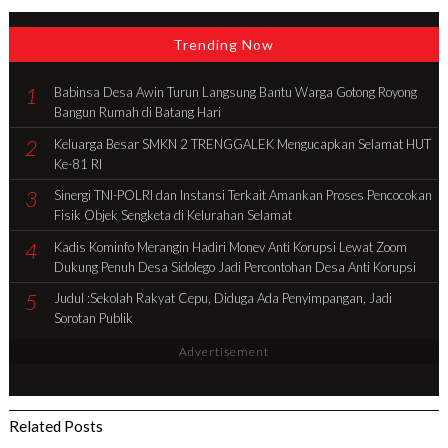
Trending Now
1
Babinsa Desa Awin Turun Langsung Bantu Warga Gotong Royong
Bangun Rumah di Batang Hari
2
Keluarga Besar SMKN 2 TRENGGALEK Mengucapkan Selamat HUT
Ke-81 RI
3
Sinergi TNI-POLRI dan Instansi Terkait Amankan Proses Pencocokan
Fisik Objek Sengketa di Kelurahan Selamat
4
Kadis Kominfo Merangin Hadiri Monev Anti Korupsi Lewat Zoom
Dukung Penuh Desa Sidolego Jadi Percontohan Desa Anti Korupsi
5
Judul :Sekolah Rakyat Cepu, Diduga Ada Penyimpangan, Jadi
Sorotan Publik
Advertisement
Related Posts