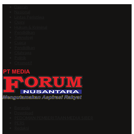
Daerah
Nasional
Lintas Peristiwa
Opini
Hukum & Kriminal
Pendidikan
Teknologi
Cuaca
Pendidikan
Olahraga
Politik
Otomotif
Beranda
Download
PEDOMAN PEMBERITAAN MEDIA SIBER
PERS
Redaksi