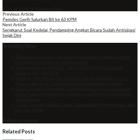
View all posts by Makmur Amin
Previous Article
Pemdes Gerih Salurkan Blt ke 63 KPM
Next Article
Sengkarut Soal Kedelai, Pendamping Angkat Bicara Sudah Antisipasi
Sejak Dini
Trending Now
1
Babinsa Desa Awin Turun Langsung Bantu Warga Gotong
Royong Bangun Rumah di Batang Hari
2
Keluarga Besar SMKN 2 TRENGGALEK Mengucapkan
Selamat HUT Ke-81 RI
3
Sinergi TNI-POLRI dan Instansi Terkait Amankan Proses
Pencocokan Fisik Objek Sengketa di Kelurahan Selamat
4
Kadis Kominfo Merangin Hadiri Monev Anti Korupsi Lewat
Zoom Dukung Penuh Desa Sidolego Jadi Percontohan Desa
Anti Korupsi
5
Judul :Sekolah Rakyat Cepu, Diduga Ada Penyimpangan, Jadi
Sorotan Publik
Advertisement
Related Posts