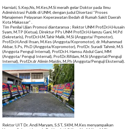
Harniati, S.Kep,Ns, M.Kes,M.Si meraih gelar Doktor pada Ilmu
Administrasi Publik di UNM, dengan judul Disertasi “Proses
Manajemen Pelayanan Keperawatan Bedah di Rumah Sakit Daerah
Kota Makassar” .
Tim Penilai Ujian Promosi diantaranya ; Rektor UNM Prof.Dr.H.Husain
Syam, M.TP (Ketua), Direktur PPs UNM Prof.Dr.H.Hamzu Gani, M.Pd
(Sekretaris), Prof.Dr.H.M.Tahir Malik, M.Si (Anggota/ Prpmotor),
Prof.Dr.H.Andi Ihsan, M.Kes (Anggota/Kopromotor), dr. Muhammad
Akbar, S.Ps, Ph.D (Anggota/Kopromotor), Prof.Dr. Suradi Tahmir, M.S
(Anggota Penguji Internal), Prof.Dr.H. Hamsu Abdul Gani, MM
(Anggota/ Penguji Internal), Prof.Dr.Rifdam, M.Si (Anggotal/Penguji
Internal), Prof.Dr.dr Alimin Maidin, M.Ph (Anggota/Penguji Eksternal).
Rektor UIT Dr. Andi Maryam, S.ST, SKM, M.Kes menyampaikan