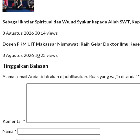
Sebagai Ikhtiar Spiritual dan Wujud Syukur kepada Allah SWT, K
8 Agustus 2026
0
14 views
Dosen FKM UIT Makassar Nismawati Raih Gelar Doktor Ilmu Kes
8 Agustus 2026
0
23 views
Tinggalkan Balasan
Alamat email Anda tidak akan dipublikasikan.
Ruas yang wajib ditandai
*
Komentar
*
Nama
*