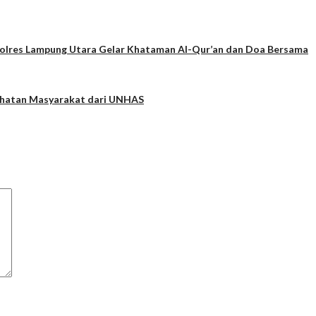
apolres Lampung Utara Gelar Khataman Al-Qur’an dan Doa Bersama
ehatan Masyarakat dari UNHAS