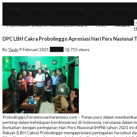
Daerah
Nasional
Lintas Peristiwa
Opini
Hukum & Kri
PEDOMAN PEMBERITAAN MEDIA SIBER
PERS
Redaksi
H
DPC LBH Cakra Probolinggo Apresiasi Hari Pers Nasional 
By
Yasin
9 Februari 2021
Daerah
0
715 views
Probolinggo,Forumnusantaranews.com – Peran pers dalam memberikan k
penting dalam kehidupan berdemokrasi di Indonesia, terutama dalam m
Berkaitan dengan peringatan Hari Pers Nasional (HPN) tahun 2021 in
Rakyat (LBH Cakra) Probolinggo mengapresiasi peringatan tersebut de