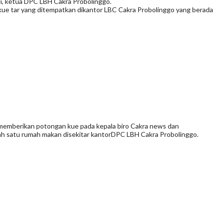
li, ketua DPC LBH Cakra Probolinggo.
 kue tar yang ditempatkan dikantor LBC Cakra Probolinggo yang berada
memberikan potongan kue pada kepala biro Cakra news dan
lah satu rumah makan disekitar kantorDPC LBH Cakra Probolinggo.