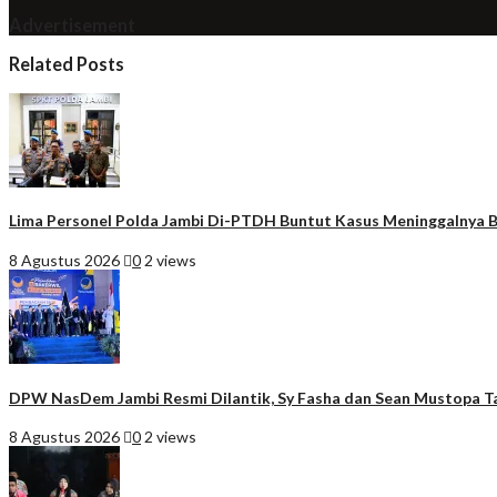
Advertisement
Related Posts
Lima Personel Polda Jambi Di-PTDH Buntut Kasus Meninggalnya B
8 Agustus 2026
0
2 views
DPW NasDem Jambi Resmi Dilantik, Sy Fasha dan Sean Mustopa T
8 Agustus 2026
0
2 views