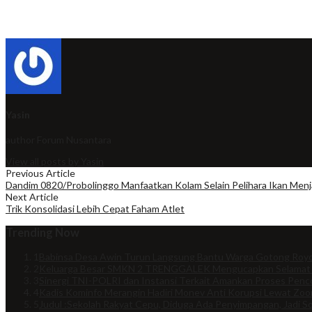
Yasin
author
Forum Nusantara
View all posts by Yasin
Previous Article
Dandim 0820/Probolinggo Manfaatkan Kolam Selain Pelihara Ikan Men
Next Article
Trik Konsolidasi Lebih Cepat Faham Atlet
Trending Now
1
Babinsa Desa Awin Turun Langsung Bantu Warga Gotong Royo
2
Keluarga Besar SMKN 2 TRENGGALEK Mengucapkan Selamat
3
Sinergi TNI-POLRI dan Instansi Terkait Amankan Proses Penco
4
Kadis Kominfo Merangin Hadiri Monev Anti Korupsi Lewat Zo
5
Judul :Sekolah Rakyat Cepu, Diduga Ada Penyimpangan, Jadi So