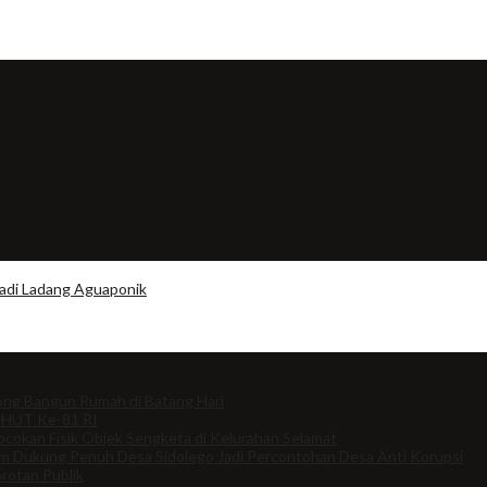
jadi Ladang Aguaponik
ng Bangun Rumah di Batang Hari
 HUT Ke-81 RI
cokan Fisik Objek Sengketa di Kelurahan Selamat
om Dukung Penuh Desa Sidolego Jadi Percontohan Desa Anti Korupsi
rotan Publik