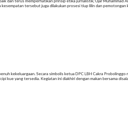
baik dan terus memperhatikan prinsip etika jurnalistik,”Ujar Muhammad A
 kesempatan tersebut juga dilakukan prosesi tiup lilin dan pemotongan
penuh kekeluargaan. Secara simbolis ketua DPC LBH Cakra Probolinggo 
i kue yang tersedia. Kegiatan ini diakhiri dengan makan bersama disa