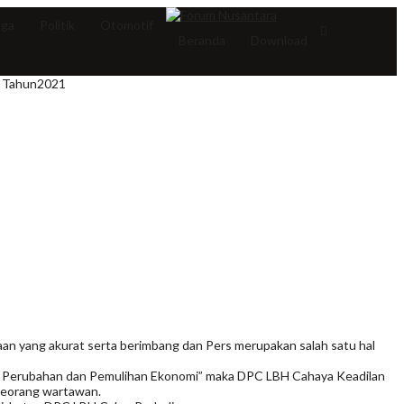
aga
Politik
Otomotif
Beranda
Download
l Tahun2021
n yang akurat serta berimbang dan Pers merupakan salah satu hal
tor Perubahan dan Pemulihan Ekonomi” maka DPC LBH Cahaya Keadilan
 seorang wartawan.