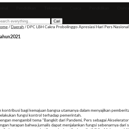
minal
Pendidikan
Teknologi
Cuaca
Pendidikan
Olahr
ome
/
Daerah
/
DPC LBH Cakra Probolinggo Apresiasi Hari Pers Nasiona
Tahun2021
ontribusi bagi kemajuan bangsa utamanya dalam menyajikan pemberitaa
elakukan fungsi kontrol terhadap pemerintah.
i dengan mengambil tema “Bangkit dari Pandemi, Pers sebagai Akselera
ngan harapan bahwa jurnalis dapat menjalankan fungsi sebenarnya dari