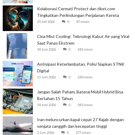
Kolaborasi Cermati Protect dan tiket.com
Tingkatkan Perlindungan Perjalanan Kereta
25 Juli 2026
0
47 views
Cina Mist Cooling: Teknologi Kabut Air yang Viral
Saat Panas Ekstrem
30 Juni 2026
0
182 views
Antisipasi Keterlambatan, Polisi Siapkan STNK
Digital
15 Juni 2026
0
230 views
Jangan Salah Paham, Baterai Mobil Hybrid Bisa
Bertahan 15 Tahun
14 Juni 2026
0
245 views
Iran meluncurkan kapal cepat 27 Rajab dengan
senjata canggih dan kecepatan tinggi
2 Juni 2026
0
277 views