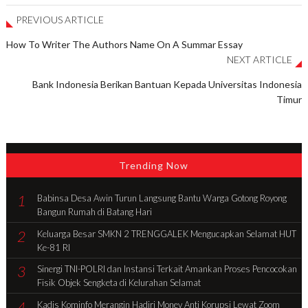
PREVIOUS ARTICLE
How To Writer The Authors Name On A Summar Essay
NEXT ARTICLE
Bank Indonesia Berikan Bantuan Kepada Universitas Indonesia
Timur
Trending Now
1
Babinsa Desa Awin Turun Langsung Bantu Warga Gotong Royong
Bangun Rumah di Batang Hari
2
Keluarga Besar SMKN 2 TRENGGALEK Mengucapkan Selamat HUT
Ke-81 RI
3
Sinergi TNI-POLRI dan Instansi Terkait Amankan Proses Pencocokan
Fisik Objek Sengketa di Kelurahan Selamat
4
Kadis Kominfo Merangin Hadiri Monev Anti Korupsi Lewat Zoom