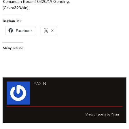
Komandan Koramil 0820/19 Gending.
(Cakra393/sin).
Bagikan ini:
Facebook
X
Menyukai ini:
YASIN
View all posts by Yasin