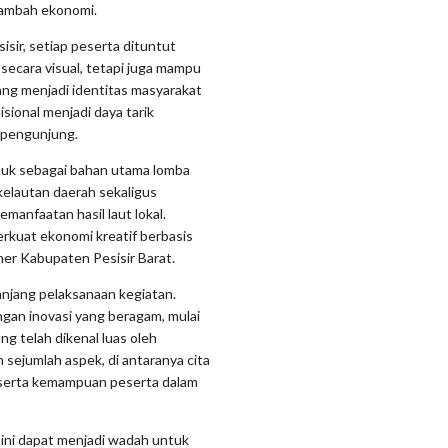
 tambah ekonomi.
sir, setiap peserta dituntut
secara visual, tetapi juga mampu
yang menjadi identitas masyarakat
sional menjadi daya tarik
 pengunjung.
uhuk sebagai bahan utama lomba
elautan daerah sekaligus
anfaatan hasil laut lokal.
rkuat ekonomi kreatif berbasis
ner Kabupaten Pesisir Barat.
anjang pelaksanaan kegiatan.
ngan inovasi yang beragam, mulai
ng telah dikenal luas oleh
 sejumlah aspek, di antaranya cita
i, serta kemampuan peserta dalam
ini dapat menjadi wadah untuk