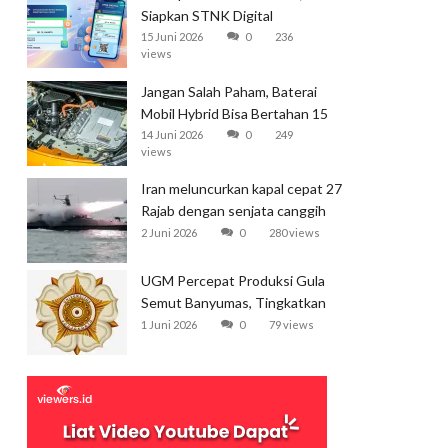
Siapkan STNK Digital
15 Juni 2026
0
236
views
Jangan Salah Paham, Baterai
Mobil Hybrid Bisa Bertahan 15
Tahun
14 Juni 2026
0
249
views
Iran meluncurkan kapal cepat 27
Rajab dengan senjata canggih
dan kecepatan tinggi
2 Juni 2026
0
280 views
UGM Percepat Produksi Gula
Semut Banyumas, Tingkatkan
Ekspor
1 Juni 2026
0
79 views