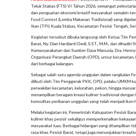
Teluk Stabas (FTS) VI Tahun 2026, semangat pelestaria
dan penguatan ekonomi kreatif masyarakat semakin teras
Food Contest (Lomba Makanan Tradisional) yang digela
Ikan (TPI) Kuala Stabas, Kecamatan Pesisir Tengah, Sen
Kegiatan tersebut dibuka langsung oleh Ketua Tim Pe
Barat, Ny. Dian Hardianti Dedi, S.ST., M.M., dan dihadiri 
Kemasyarakatan dan Sumber Daya Manusia, Dra. Henny Yu
Organisasi Perangkat Daerah (OPD), unsur kecamatan, k
dari berbagai kalangan.
Sebagai salah satu agenda unggulan dalam rangkaian Fest
diikuti oleh Tim Penggerak PKK, OPD, pelaku UMKM ku
perwakilan kecamatan, kelurahan, pekon, hingga masya
menampilkan beragam kreasi kuliner tradisional dengan 
komoditas perikanan unggulan yang telah menjadi ikon h
Melalui kegiatan ini, Pemerintah Kabupaten Pesisir Bar
kuliner khas pesisir sekaligus memperkenalkan kekayaan
masyarakat luas. Berbagai hidangan yang ditampilkan 
rasa khas Pesisir Barat, tetapi juga menunjukkan kreat