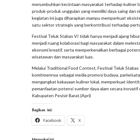
menumbuhkan kecintaan masyarakat terhadap kuliner lo
produk-produk unggulan yang memiliki daya saing dan nil
kegiatan ini juga diharapkan mampu memperkuat eksist
satu sektor strategis yang berkontribusi terhadap pe
Festival Teluk Stabas VI tidak hanya menjadi ajang hibu
menjadi ruang kolaborasi bagi masyarakat dalam mele
ekonomi kreatif, serta memperkenalkan berbagai poten
wisatawan dan masyarakat luas.
Melalui Traditional Food Contest, Festival Teluk Staba
komitmennya sebagai media promosi budaya, pariwisata
mengangkat kekayaan kuliner lokal, memperkuat identi
pemanfaatan potensi sumber daya alam secara inovatif
Kabupaten Pesisir Barat.(Apri)
Bagikan ini:
Facebook
X
Menyukai ini: