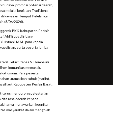
n budaya, promosi potensi daerah,
a melalui kegiatan Traditional
r di kawasan Tempat Pelelangan
in (8/06/2026).
nggerak PKK Kabupaten Pesisir
Staf Ahli Bupati Bidang
listiani, M.M., para kepala
epolisian, serta peserta lomba
ival Teluk Stabas VI, lomba ini
liner, komunitas memasak,
rakat umum. Para peserta
bahan utama ikan tuhuk (marlin),
asil laut Kabupaten Pesisir Barat.
at terus mendorong pelestarian
 cita rasa daerah kepada
tidak hanya menawarkan keunikan
ivitas masyarakat dalam mengolah