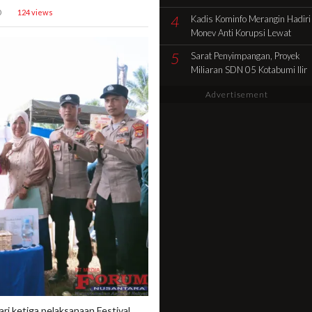
Pencocokan Fisik Objek
0
124 views
4
Kadis Kominfo Merangin Hadiri
Sengketa di Kelurahan Selamat
Monev Anti Korupsi Lewat
Zoom Dukung Penuh Desa
5
Sarat Penyimpangan, Proyek
Sidolego Jadi Percontohan
Miliaran SDN 05 Kotabumi Ilir
Desa Anti Korupsi
Diduga Tabrak Aturan.
Advertisement
 ketiga pelaksanaan Festival