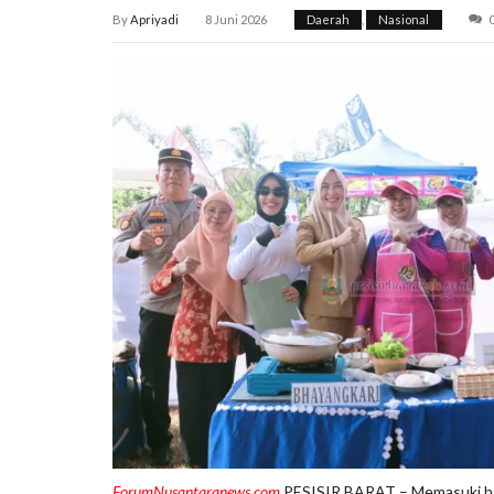
By
Apriyadi
8 Juni 2026
Daerah
,
Nasional
ForumNusantaranews.com
PESISIR BARAT – Memasuki hari