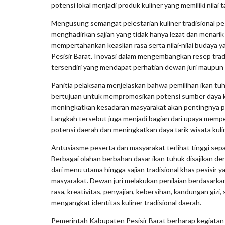
potensi lokal menjadi produk kuliner yang memiliki nilai
Mengusung semangat pelestarian kuliner tradisional pesi
menghadirkan sajian yang tidak hanya lezat dan menarik 
mempertahankan keaslian rasa serta nilai-nilai budaya 
Pesisir Barat. Inovasi dalam mengembangkan resep tradi
tersendiri yang mendapat perhatian dewan juri maupun
Panitia pelaksana menjelaskan bahwa pemilihan ikan t
bertujuan untuk mempromosikan potensi sumber daya k
meningkatkan kesadaran masyarakat akan pentingnya pem
Langkah tersebut juga menjadi bagian dari upaya mempe
potensi daerah dan meningkatkan daya tarik wisata kuli
Antusiasme peserta dan masyarakat terlihat tinggi sep
Berbagai olahan berbahan dasar ikan tuhuk disajikan de
dari menu utama hingga sajian tradisional khas pesisir ya
masyarakat. Dewan juri melakukan penilaian berdasarkan
rasa, kreativitas, penyajian, kebersihan, kandungan giz
mengangkat identitas kuliner tradisional daerah.
Pemerintah Kabupaten Pesisir Barat berharap kegiatan 