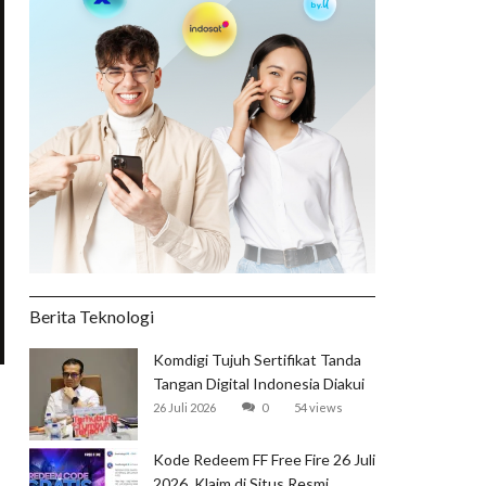
Berita Teknologi
Komdigi Tujuh Sertifikat Tanda
Tangan Digital Indonesia Diakui
Global
26 Juli 2026
0
54 views
Kode Redeem FF Free Fire 26 Juli
2026, Klaim di Situs Resmi