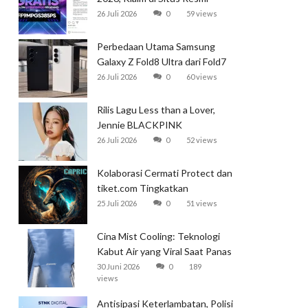
Garena
26 Juli 2026
0
59 views
Perbedaan Utama Samsung
Galaxy Z Fold8 Ultra dari Fold7
26 Juli 2026
0
60 views
Rilis Lagu Less than a Lover,
Jennie BLACKPINK
Mendominasi Tangga Lagu
26 Juli 2026
0
52 views
Global
Kolaborasi Cermati Protect dan
tiket.com Tingkatkan
Perlindungan Perjalanan Kereta
25 Juli 2026
0
51 views
Cina Mist Cooling: Teknologi
Kabut Air yang Viral Saat Panas
Ekstrem
30 Juni 2026
0
189
views
Antisipasi Keterlambatan, Polisi