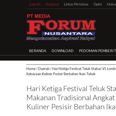
Daerah
Nasional
Lintas Peristiwa
Opini
Hukum
BERANDA
DOWNLOAD
PEDOMAN PEMBERIT
Home
/
Daerah
/
Hari Ketiga Festival Teluk Stabas VI, Lo
Kekayaan Kuliner Pesisir Berbahan Ikan Tuhuk
Hari Ketiga Festival Teluk St
Makanan Tradisional Angka
Kuliner Pesisir Berbahan Ik