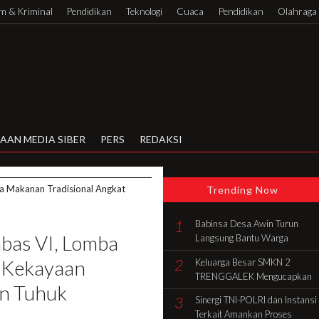
 & Kriminal
Pendidikan
Teknologi
Cuaca
Pendidikan
Olahraga
AAN MEDIA SIBER
PERS
REDAKSI
mba Makanan Tradisional Angkat
Trending Now
1
Babinsa Desa Awin Turun
abas VI, Lomba
Langsung Bantu Warga
Gotong Royong Bangun Rumah
2
t Kekayaan
Keluarga Besar SMKN 2
di Batang Hari
TRENGGALEK Mengucapkan
an Tuhuk
Selamat HUT Ke-81 RI
3
Sinergi TNI-POLRI dan Instansi
Terkait Amankan Proses