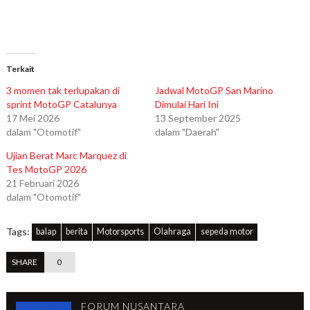
Terkait
3 momen tak terlupakan di
Jadwal MotoGP San Marino
sprint MotoGP Catalunya
Dimulai Hari Ini
17 Mei 2026
13 September 2025
dalam "Otomotif"
dalam "Daerah"
Ujian Berat Marc Marquez di
Tes MotoGP 2026
21 Februari 2026
dalam "Otomotif"
Tags:
balap
berita
Motorsports
Olahraga
sepeda motor
SHARE
0
FORUM NUSANTARA