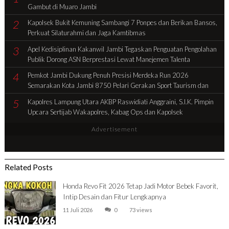
Gambut di Muaro Jambi
2
Kapolsek Bukit Kemuning Sambangi 7 Ponpes dan Berikan Bansos,
Perkuat Silaturahmi dan Jaga Kamtibmas
3
Apel Kedisiplinan Kakanwil Jambi Tegaskan Penguatan Pengolahan
Publik Dorong ASN Berprestasi Lewat Manejemen Talenta
4
Pemkot Jambi Dukung Penuh Presisi Merdeka Run 2026
Semarakan Kota Jambi 8750 Pelari Gerakan Sport Taurism dan
Tingkatan Ekonomi Daerah
5
Kapolres Lampung Utara AKBP Raswidiati Anggraini, S.I.K. Pimpin
Upcara Sertijab Wakapolres, Kabag Ops dan Kapolsek
Advertisement
Related Posts
Honda Revo Fit 2026 Tetap Jadi Motor Bebek Favorit,
Intip Desain dan Fitur Lengkapnya
11 Juli 2026
0
73 views