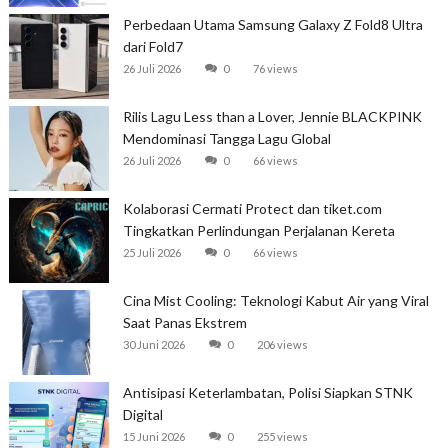
Perbedaan Utama Samsung Galaxy Z Fold8 Ultra
dari Fold7
26 Juli 2026
0
76 views
Rilis Lagu Less than a Lover, Jennie BLACKPINK
Mendominasi Tangga Lagu Global
26 Juli 2026
0
66 views
Kolaborasi Cermati Protect dan tiket.com
Tingkatkan Perlindungan Perjalanan Kereta
25 Juli 2026
0
66 views
Cina Mist Cooling: Teknologi Kabut Air yang Viral
Saat Panas Ekstrem
30 Juni 2026
0
206 views
Antisipasi Keterlambatan, Polisi Siapkan STNK
Digital
15 Juni 2026
0
255 views