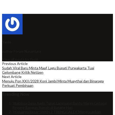
Yasin
author
Forum Nusantara
View all posts by Yasin
Previous Article
Sudah Viral Baru Minta Maaf, Lagu Bupati Purwakarta Tuai
Gelombang Kritik Netizen
Next Article
Menuju Pon XXII/2028 Koni Jambi Minta Muaythai dan Binaraga
Perkuat Pembinaan
Trending Now
1
Babinsa Desa Awin Turun Langsung Bantu Warga Gotong
Royong Bangun Rumah di Batang Hari
2
Keluarga Besar SMKN 2 TRENGGALEK Mengucapkan