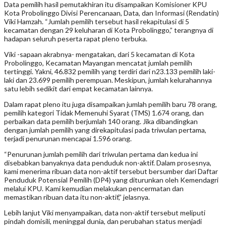
Data pemilih hasil pemutakhiran itu disampaikan Komisioner KPU
Kota Probolinggo Divisi Perencanaan, Data, dan Informasi (Rendatin)
Viki Hamzah. “Jumlah pemilih tersebut hasil rekapitulasi di 5
kecamatan dengan 29 keluharan di Kota Probolinggo,” terangnya di
hadapan seluruh peserta rapat pleno terbuka.
Viki -sapaan akrabnya- mengatakan, dari 5 kecamatan di Kota
Probolinggo, Kecamatan Mayangan mencatat jumlah pemilih
tertinggi. Yakni, 46.832 pemilih yang terdiri dari n23.133 pemilih laki-
laki dan 23.699 pemilih perempuan. Meskipun, jumlah kelurahannya
satu lebih sedikit dari empat kecamatan lainnya.
Dalam rapat pleno itu juga disampaikan jumlah pemilih baru 78 orang,
pemilih kategori Tidak Memenuhi Syarat (TMS) 1.674 orang, dan
perbaikan data pemilih berjumlah 140 orang. Jika dibandingkan
dengan jumlah pemilih yang direkapitulasi pada triwulan pertama,
terjadi penurunan mencapai 1.596 orang.
“Penurunan jumlah pemilih dari triwulan pertama dan kedua ini
disebabkan banyaknya data penduduk non-aktif. Dalam prosesnya,
kami menerima ribuan data non-aktif tersebut bersumber dari Daftar
Penduduk Potensial Pemilih (DP4) yang diturunkan oleh Kemendagri
melalui KPU. Kami kemudian melakukan pencermatan dan
memastikan ribuan data itu non-aktif,” jelasnya.
Lebih lanjut Viki menyampaikan, data non-aktif tersebut meliputi
pindah domisili, meninggal dunia, dan perubahan status menjadi