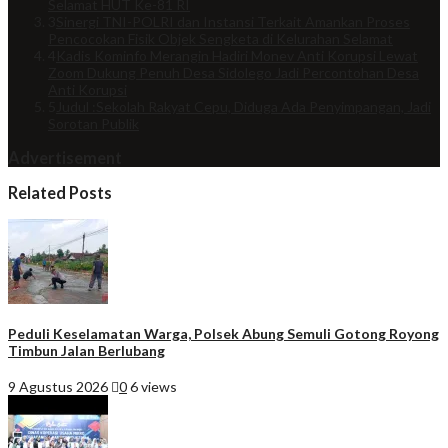
Selamat HUT Ke-81 RI
3
Sinergi TNI-POLRI dan Instansi Terkait Amankan Proses
Pencocokan Fisik Objek Sengketa di Kelurahan Selamat
4
Kadis Kominfo Merangin Hadiri Monev Anti Korupsi Lewat
Zoom Dukung Penuh Desa Sidolego Jadi Percontohan Desa
Anti Korupsi
5
Judul :Sekolah Rakyat Cepu, Diduga Ada Penyimpangan, Jadi
Sorotan Publik
Advertisement
Related Posts
Peduli Keselamatan Warga, Polsek Abung Semuli Gotong Royong
Timbun Jalan Berlubang
9 Agustus 2026
0
6 views