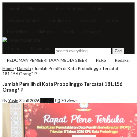
Daerah
Nasional
Lintas Peristiwa
Opini
Hukum & Kriminal
Pendidikan
Teknologi
Cuaca
Pendidikan
Olahraga
Politik
Otomotif
Beranda
Download
PEDOMAN PEMBERITAAN MEDIA SIBER
PERS
Redaksi
Home
/
Daerah
/
Jumlah Pemilih di Kota Probolinggo Tercatat
181.156 Orang* P
Jumlah Pemilih di Kota Probolinggo Tercatat 181.156
Orang* P
By
Yasin
3 Juli 2026
Daerah
0
70 views