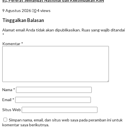
81, Pererat Semangat Nasional dan Kekompakan ASN
9 Agustus 2026
0
4 views
Tinggalkan Balasan
Alamat email Anda tidak akan dipublikasikan.
Ruas yang wajib ditandai
*
Komentar
*
Nama
*
Email
*
Situs Web
Simpan nama, email, dan situs web saya pada peramban ini untuk
komentar saya berikutnya.