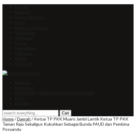
Daerah
Nasional
Lintas Peristiwa
Opini
Hukum & Kriminal
Pendidikan
Teknologi
Cuaca
Pendidikan
Olahraga
Politik
Otomotif
Beranda
Download
PEDOMAN PEMBERITAAN MEDIA SIBER
PERS
Redaksi
Home
/
Daerah
/
Ketua TP PKK Muaro Jambi Lantik Ketua TP PKK
Taman Rajo Sekaligus Kukuhkan Sebagai Bunda PAUD dan Pembina
Posyandu