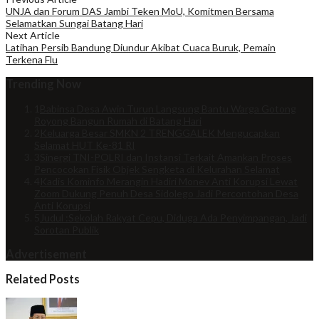
UNJA dan Forum DAS Jambi Teken MoU, Komitmen Bersama
Selamatkan Sungai Batang Hari
Next Article
Latihan Persib Bandung Diundur Akibat Cuaca Buruk, Pemain
Terkena Flu
Trending Now
1
Babinsa Desa Awin Turun Langsung Bantu Warga Gotong
Royong Bangun Rumah di Batang Hari
2
Keluarga Besar SMKN 2 TRENGGALEK Mengucapkan
Selamat HUT Ke-81 RI
3
Sinergi TNI-POLRI dan Instansi Terkait Amankan Proses
Pencocokan Fisik Objek Sengketa di Kelurahan Selamat
4
Kadis Kominfo Merangin Hadiri Monev Anti Korupsi Lewat
Zoom Dukung Penuh Desa Sidolego Jadi Percontohan Desa
Anti Korupsi
5
Judul :Sekolah Rakyat Cepu, Diduga Ada Penyimpangan, Jadi
Sorotan Publik
Advertisement
Related Posts