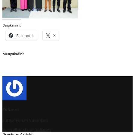
Bagikan ini:
Facebook
X
Menyukai ini:
Yohanes
author
Forum Nusantara
View all posts by Yohanes
Previous Article