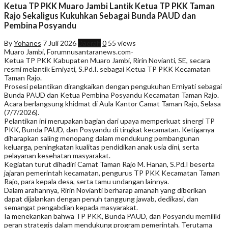
Ketua TP PKK Muaro Jambi Lantik Ketua TP PKK Taman
Rajo Sekaligus Kukuhkan Sebagai Bunda PAUD dan
Pembina Posyandu
By
Yohanes
7 Juli 2026
Daerah
0
55 views
Muaro Jambi, Forumnusantaranews.com-
Ketua TP PKK Kabupaten Muaro Jambi, Ririn Novianti, SE, secara
resmi melantik Erniyati, S.Pd.I. sebagai Ketua TP PKK Kecamatan
Taman Rajo.
Prosesi pelantikan dirangkaikan dengan pengukuhan Erniyati sebagai
Bunda PAUD dan Ketua Pembina Posyandu Kecamatan Taman Rajo.
Acara berlangsung khidmat di Aula Kantor Camat Taman Rajo, Selasa
(7/7/2026).
Pelantikan ini merupakan bagian dari upaya memperkuat sinergi TP
PKK, Bunda PAUD, dan Posyandu di tingkat kecamatan. Ketiganya
diharapkan saling menopang dalam mendukung pembangunan
keluarga, peningkatan kualitas pendidikan anak usia dini, serta
pelayanan kesehatan masyarakat.
Kegiatan turut dihadiri Camat Taman Rajo M. Hanan, S.Pd.I beserta
jajaran pemerintah kecamatan, pengurus TP PKK Kecamatan Taman
Rajo, para kepala desa, serta tamu undangan lainnya.
Dalam arahannya, Ririn Novianti berharap amanah yang diberikan
dapat dijalankan dengan penuh tanggung jawab, dedikasi, dan
semangat pengabdian kepada masyarakat.
Ia menekankan bahwa TP PKK, Bunda PAUD, dan Posyandu memiliki
peran strategis dalam mendukung program pemerintah. Terutama