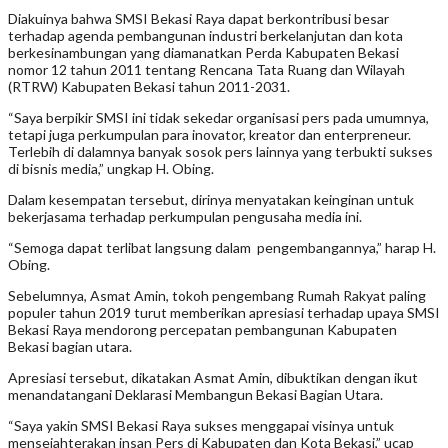
Diakuinya bahwa SMSI Bekasi Raya dapat berkontribusi besar
terhadap agenda pembangunan industri berkelanjutan dan kota
berkesinambungan yang diamanatkan Perda Kabupaten Bekasi
nomor 12 tahun 2011 tentang Rencana Tata Ruang dan Wilayah
(RTRW) Kabupaten Bekasi tahun 2011-2031.
“Saya berpikir SMSI ini tidak sekedar organisasi pers pada umumnya,
tetapi juga perkumpulan para inovator, kreator dan enterpreneur.
Terlebih di dalamnya banyak sosok pers lainnya yang terbukti sukses
di bisnis media,” ungkap H. Obing.
Dalam kesempatan tersebut, dirinya menyatakan keinginan untuk
bekerjasama terhadap perkumpulan pengusaha media ini.
“Semoga dapat terlibat langsung dalam pengembangannya,” harap H.
Obing.
Sebelumnya, Asmat Amin, tokoh pengembang Rumah Rakyat paling
populer tahun 2019 turut memberikan apresiasi terhadap upaya SMSI
Bekasi Raya mendorong percepatan pembangunan Kabupaten
Bekasi bagian utara.
Apresiasi tersebut, dikatakan Asmat Amin, dibuktikan dengan ikut
menandatangani Deklarasi Membangun Bekasi Bagian Utara.
“Saya yakin SMSI Bekasi Raya sukses menggapai visinya untuk
mensejahterakan insan Pers di Kabupaten dan Kota Bekasi,” ucap