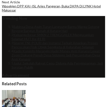
Next Article
Wasekjen DPP KAI-ISL Aries Pangeran, Buka DKPA Di LYNK Hotel
Makassar
Trending Now
1
Babinsa Desa Awin Turun Langsung Bantu Warga Gotong
Royong Bangun Rumah di Batang Hari
2
Keluarga Besar SMKN 2 TRENGGALEK Mengucapkan
Selamat HUT Ke-81 RI
3
Sinergi TNI-POLRI dan Instansi Terkait Amankan Proses
Pencocokan Fisik Objek Sengketa di Kelurahan Selamat
4
Kadis Kominfo Merangin Hadiri Monev Anti Korupsi Lewat
Zoom Dukung Penuh Desa Sidolego Jadi Percontohan Desa
Anti Korupsi
5
Judul :Sekolah Rakyat Cepu, Diduga Ada Penyimpangan, Jadi
Sorotan Publik
Advertisement
Related Posts