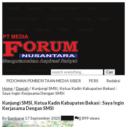
Daerah
Nasional
Lintas Peristiwa
Opini
Hukum & Kriminal
Pendidikan
Teknologi
Cuaca
Pendidikan
Olahraga
Politik
Otomotif
Beranda
Download
PEDOMAN PEMBERITAAN MEDIA SIBER
PERS
Redaksi
Home
/
Daerah
/
Kunjungi SMSI, Ketua Kadin Kabupaten Bekasi :
Saya Ingin Kerjasama Dengan SMSI
Kunjungi SMSI, Ketua Kadin Kabupaten Bekasi : Saya Ingin
Kerjasama Dengan SMSI
By
Bambang
17 September 2020
Daerah
0
899 views