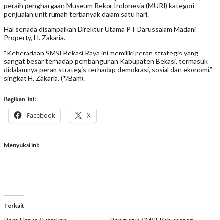
peraih penghargaan Museum Rekor Indonesia (MURI) kategori
penjualan unit rumah terbanyak dalam satu hari.
Hal senada disampaikan Direktur Utama PT Darussalam Madani
Property, H. Zakaria.
“Keberadaan SMSI Bekasi Raya ini memiliki peran strategis yang
sangat besar terhadap pembangunan Kabupaten Bekasi, termasuk
didalamnya peran strategis terhadap demokrasi, sosial dan ekonomi,”
singkat H. Zakaria. (*/Bam).
Bagikan ini:
Facebook
X
Menyukai ini:
Terkait
Pers Harus Suarakan
Pengurus SMSI Kabupaten