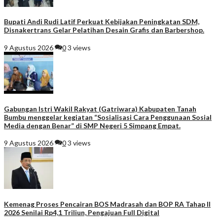
Bupati Andi Rudi Latif Perkuat Kebijakan Peningkatan SDM,
Disnakertrans Gelar Pelatihan Desain Grafis dan Barbershop.
9 Agustus 2026
0
3 views
Gabungan Istri Wakil Rakyat (Gatriwara) Kabupaten Tanah
Bumbu menggelar kegiatan “Sosialisasi Cara Penggunaan Sosial
Media dengan Benar” di SMP Negeri 5 Simpang Empat.
9 Agustus 2026
0
3 views
Kemenag Proses Pencairan BOS Madrasah dan BOP RA Tahap II
2026 Senilai Rp4,1 Triliun, Pengajuan Full Digital