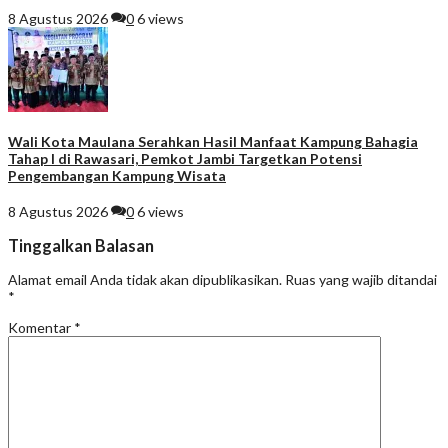
8 Agustus 2026
0
6 views
Wali Kota Maulana Serahkan Hasil Manfaat Kampung Bahagia
Tahap I di Rawasari, Pemkot Jambi Targetkan Potensi
Pengembangan Kampung Wisata
8 Agustus 2026
0
6 views
Tinggalkan Balasan
Alamat email Anda tidak akan dipublikasikan.
Ruas yang wajib ditandai
*
Komentar
*