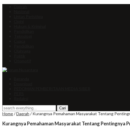
Daerah
Nasional
Lintas Peristiwa
Opini
Hukum & Kriminal
Pendidikan
Teknologi
Cuaca
Pendidikan
Olahraga
Politik
Otomotif
Beranda
Download
PEDOMAN PEMBERITAAN MEDIA SIBER
PERS
Redaksi
Home
/
Daerah
/
Kurangnya Pemahaman Masyarakat Tentang Pentingn
Kurangnya Pemahaman Masyarakat Tentang Pentingnya P