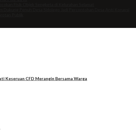
cokan Fisik Objek Sengketa di Kelurahan Selamat
om Dukung Penuh Desa Sidolego Jadi Percontohan Desa Anti Korupsi
rotan Publik
mati Keseruan CFD Merangin Bersama Warga
t