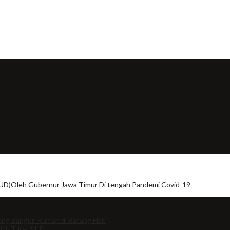
D)Oleh Gubernur Jawa Timur Di tengah Pandemi Covid-19
ng Bangun Rumah di Batang Hari
 HUT Ke-81 RI