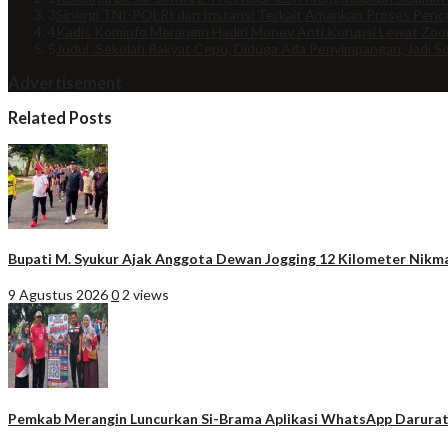
3
Sinergi TNI-POLRI dan Instansi Terkait Amankan Proses Penco
4
Kadis Kominfo Merangin Hadiri Monev Anti Korupsi Lewat Zo
5
Judul :Sekolah Rakyat Cepu, Diduga Ada Penyimpangan, Jadi So
Advertisement
Related Posts
Bupati M. Syukur Ajak Anggota Dewan Jogging 12 Kilometer Nik
9 Agustus 2026
0
2 views
Pemkab Merangin Luncurkan Si-Brama Aplikasi WhatsApp Darura