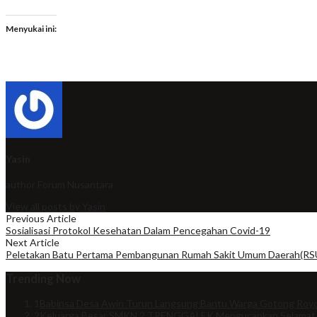
Menyukai ini:
Yasin
author
Forum Nusantara
View all posts by Yasin
Previous Article
Sosialisasi Protokol Kesehatan Dalam Pencegahan Covid-19
Next Article
Peletakan Batu Pertama Pembangunan Rumah Sakit Umum Daerah(RSU
Trending Now
1
Babinsa Desa Awin Turun Langsung Bantu Warga Gotong Royo
2
Keluarga Besar SMKN 2 TRENGGALEK Mengucapkan Selamat