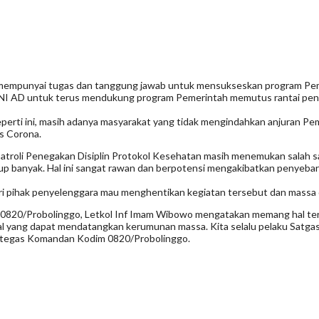
a mempunyai tugas dan tanggung jawab untuk mensukseskan program Pem
TNI AD untuk terus mendukung program Pemerintah memutus rantai peny
seperti ini, masih adanya masyarakat yang tidak mengindahkan anjuran P
s Corona.
atroli Penegakan Disiplin Protokol Kesehatan masih menemukan salah 
anyak. Hal ini sangat rawan dan berpotensi mengakibatkan penyebaran 
i pihak penyelenggara mau menghentikan kegiatan tersebut dan massa 
0820/Probolinggo, Letkol Inf Imam Wibowo mengatakan memang hal ters
al yang dapat mendatangkan kerumunan massa. Kita selalu pelaku Satga
n, tegas Komandan Kodim 0820/Probolinggo.