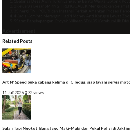
1
Babinsa Desa Awin Turun Langsung Bantu Warga Gotong Royo
2
Keluarga Besar SMKN 2 TRENGGALEK Mengucapkan Selamat
3
Sinergi TNI-POLRI dan Instansi Terkait Amankan Proses Penco
4
Kadis Kominfo Merangin Hadiri Monev Anti Korupsi Lewat Zo
5
Sarat Penyimpangan, Proyek Miliaran SDN 05 Kotabumi Ilir Did
Advertisement
Related Posts
Art N’ Speed buka cabang kelima di Ciledug, siap layani servis moto
11 Juli 2026
0
72 views
Salah Tapi Ngotot, Bang Jago Maki-Maki dan Pukul Polisi di Jakti