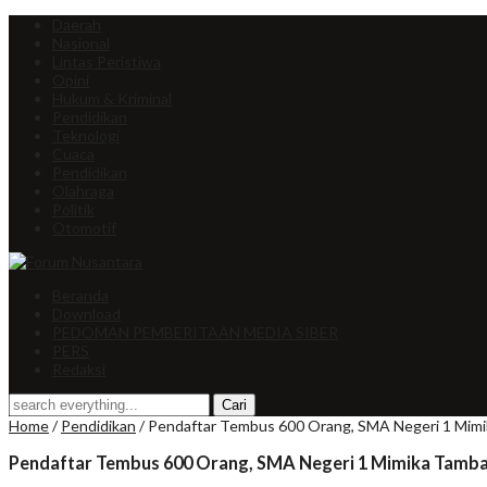
Daerah
Nasional
Lintas Peristiwa
Opini
Hukum & Kriminal
Pendidikan
Teknologi
Cuaca
Pendidikan
Olahraga
Politik
Otomotif
Beranda
Download
PEDOMAN PEMBERITAAN MEDIA SIBER
PERS
Redaksi
Home
/
Pendidikan
/
Pendaftar Tembus 600 Orang, SMA Negeri 1 Mimi
Pendaftar Tembus 600 Orang, SMA Negeri 1 Mimika Tambah