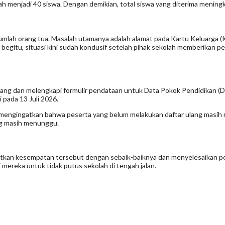
ah menjadi 40 siswa. Dengan demikian, total siswa yang diterima mening
sejumlah orang tua. Masalah utamanya adalah alamat pada Kartu Keluarga 
ki begitu, situasi kini sudah kondusif setelah pihak sekolah memberikan
ulang dan melengkapi formulir pendataan untuk Data Pokok Pendidikan (D
pada 13 Juli 2026.
mengingatkan bahwa peserta yang belum melakukan daftar ulang masih me
ang masih menunggu.
atkan kesempatan tersebut dengan sebaik-baiknya dan menyelesaikan pe
gi mereka untuk tidak putus sekolah di tengah jalan.