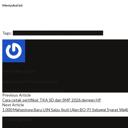
Menyukai ini:
Tags:
berita
Berita lokal
Pendidikan
SISTEM PENDIDIKAN
Forum Nusantara
administrator
Forum Nusantara
View all posts by Forum Nusantara
Previous Article
Cara cetak sertifikat TKA SD dan SMP 2026 dengan HP
Next Article
1.000 Mahasiswa Baru UIN Saizu Ikuti Ujian BQ-PI Sebagai Syarat Waji
Trending Now