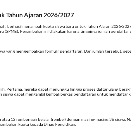
uk Tahun Ajaran 2026/2027
ah, berhasil menambah kuota siswa baru untuk Tahun Ajaran 2026/2027.
u (SPMB). Penambahan ini dilakukan karena tingginya jumlah pendaftar 
wa yang mengembalikan formulir pendaftaran. Dari jumlah tersebut, seba
ilih. Pertama, mereka dapat menunggu hingga proses daftar ulang berakhir
alon siswa dapat mengambil kembali berkas pendaftaran untuk mendaftar
 atau 12 rombongan belajar (rombel) dengan masing-masing 36 siswa. N
enambahan kuota kepada Dinas Pendidikan.