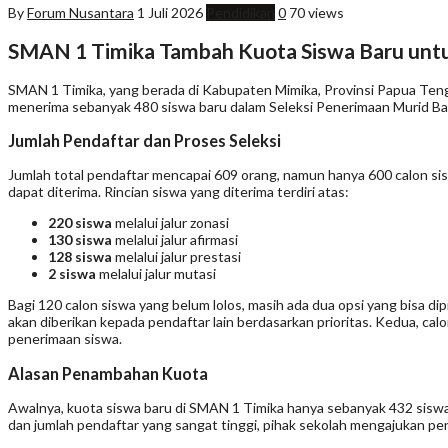
By
Forum Nusantara
1 Juli 2026
Pendidikan
0
70 views
SMAN 1 Timika Tambah Kuota Siswa Baru unt
SMAN 1 Timika, yang berada di Kabupaten Mimika, Provinsi Papua Teng
menerima sebanyak 480 siswa baru dalam Seleksi Penerimaan Murid Bar
Jumlah Pendaftar dan Proses Seleksi
Jumlah total pendaftar mencapai 609 orang, namun hanya 600 calon sis
dapat diterima. Rincian siswa yang diterima terdiri atas:
220 siswa
melalui jalur zonasi
130 siswa
melalui jalur afirmasi
128 siswa
melalui jalur prestasi
2 siswa
melalui jalur mutasi
Bagi 120 calon siswa yang belum lolos, masih ada dua opsi yang bisa dip
akan diberikan kepada pendaftar lain berdasarkan prioritas. Kedua, c
penerimaan siswa.
Alasan Penambahan Kuota
Awalnya, kuota siswa baru di SMAN 1 Timika hanya sebanyak 432 siswa
dan jumlah pendaftar yang sangat tinggi, pihak sekolah mengajukan p