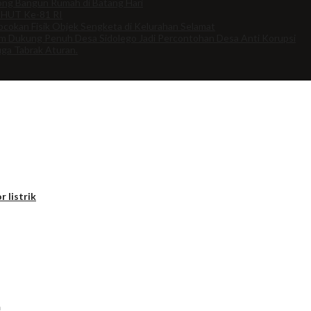
ng Bangun Rumah di Batang Hari
 HUT Ke-81 RI
cokan Fisik Objek Sengketa di Kelurahan Selamat
om Dukung Penuh Desa Sidolego Jadi Percontohan Desa Anti Korupsi
uga Tabrak Aturan.
r listrik
m