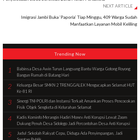
NEXT ARTICLE
Imigrasi Jambi Buka ‘Paporia’ Tiap Minggu, 409 Warga Sudah
Manfaatkan Layanan Mobil Keliling
Trending Now
1
Babinsa Desa Awin Turun Langsung Bantu Warga Gotong Royong
Bangun Rumah di Batang Hari
2
Keluarga Besar SMKN 2 TRENGGALEK Mengucapkan Selamat HUT
Ke-81 RI
3
Sinergi TNI-POLRI dan Instansi Terkait Amankan Proses Pencocokan
Fisik Objek Sengketa di Kelurahan Selamat
4
Kadis Kominfo Merangin Hadiri Monev Anti Korupsi Lewat Zoom
Dukung Penuh Desa Sidolego Jadi Percontohan Desa Anti Korupsi
5
Judul :Sekolah Rakyat Cepu, Diduga Ada Penyimpangan, Jadi
Sorotan Publik