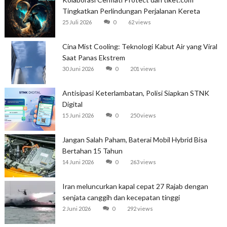
Tingkatkan Perlindungan Perjalanan Kereta
25 Juli 2026
0
62 views
Cina Mist Cooling: Teknologi Kabut Air yang Viral
Saat Panas Ekstrem
30 Juni 2026
0
201 views
Antisipasi Keterlambatan, Polisi Siapkan STNK
Digital
15 Juni 2026
0
250 views
Jangan Salah Paham, Baterai Mobil Hybrid Bisa
Bertahan 15 Tahun
14 Juni 2026
0
263 views
Iran meluncurkan kapal cepat 27 Rajab dengan
senjata canggih dan kecepatan tinggi
2 Juni 2026
0
292 views