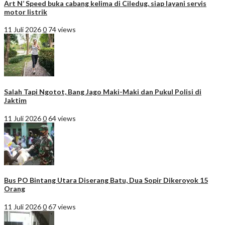
Art N’ Speed buka cabang kelima di Ciledug, siap layani servis
motor listrik
11 Juli 2026
0
74 views
Salah Tapi Ngotot, Bang Jago Maki-Maki dan Pukul Polisi di
Jaktim
11 Juli 2026
0
64 views
Bus PO Bintang Utara Diserang Batu, Dua Sopir Dikeroyok 15
Orang
11 Juli 2026
0
67 views