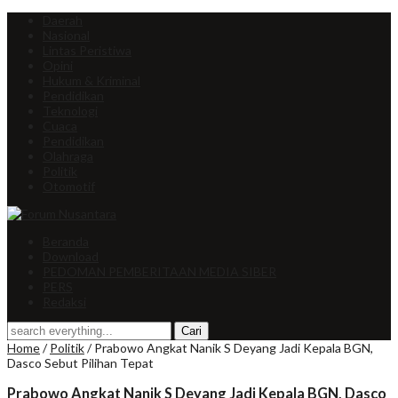
Daerah
Nasional
Lintas Peristiwa
Opini
Hukum & Kriminal
Pendidikan
Teknologi
Cuaca
Pendidikan
Olahraga
Politik
Otomotif
Beranda
Download
PEDOMAN PEMBERITAAN MEDIA SIBER
PERS
Redaksi
Home
/
Politik
/
Prabowo Angkat Nanik S Deyang Jadi Kepala BGN,
Dasco Sebut Pilihan Tepat
Prabowo Angkat Nanik S Deyang Jadi Kepala BGN, Dasco