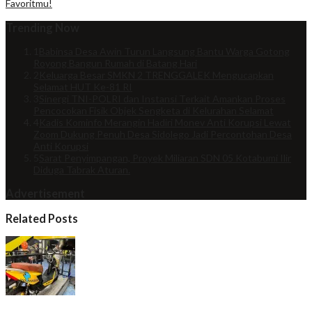
Favoritmu!
Trending Now
1
Babinsa Desa Awin Turun Langsung Bantu Warga Gotong
Royong Bangun Rumah di Batang Hari
2
Keluarga Besar SMKN 2 TRENGGALEK Mengucapkan
Selamat HUT Ke-81 RI
3
Sinergi TNI-POLRI dan Instansi Terkait Amankan Proses
Pencocokan Fisik Objek Sengketa di Kelurahan Selamat
4
Kadis Kominfo Merangin Hadiri Monev Anti Korupsi Lewat
Zoom Dukung Penuh Desa Sidolego Jadi Percontohan Desa
Anti Korupsi
5
Sarat Penyimpangan, Proyek Miliaran SDN 05 Kotabumi Ilir
Diduga Tabrak Aturan.
Advertisement
Related Posts