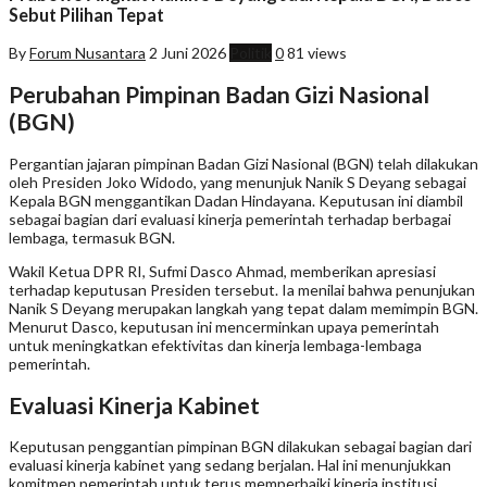
Sebut Pilihan Tepat
By
Forum Nusantara
2 Juni 2026
Politik
0
81 views
Perubahan Pimpinan Badan Gizi Nasional
(BGN)
Pergantian jajaran pimpinan Badan Gizi Nasional (BGN) telah dilakukan
oleh Presiden Joko Widodo, yang menunjuk Nanik S Deyang sebagai
Kepala BGN menggantikan Dadan Hindayana. Keputusan ini diambil
sebagai bagian dari evaluasi kinerja pemerintah terhadap berbagai
lembaga, termasuk BGN.
Wakil Ketua DPR RI, Sufmi Dasco Ahmad, memberikan apresiasi
terhadap keputusan Presiden tersebut. Ia menilai bahwa penunjukan
Nanik S Deyang merupakan langkah yang tepat dalam memimpin BGN.
Menurut Dasco, keputusan ini mencerminkan upaya pemerintah
untuk meningkatkan efektivitas dan kinerja lembaga-lembaga
pemerintah.
Evaluasi Kinerja Kabinet
Keputusan penggantian pimpinan BGN dilakukan sebagai bagian dari
evaluasi kinerja kabinet yang sedang berjalan. Hal ini menunjukkan
komitmen pemerintah untuk terus memperbaiki kinerja institusi