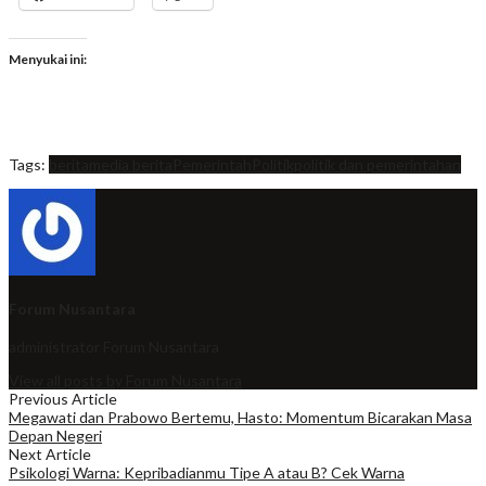
Menyukai ini:
Tags:
berita
media berita
Pemerintah
Politik
politik dan pemerintahan
Forum Nusantara
administrator
Forum Nusantara
View all posts by Forum Nusantara
Previous Article
Megawati dan Prabowo Bertemu, Hasto: Momentum Bicarakan Masa
Depan Negeri
Next Article
Psikologi Warna: Kepribadianmu Tipe A atau B? Cek Warna