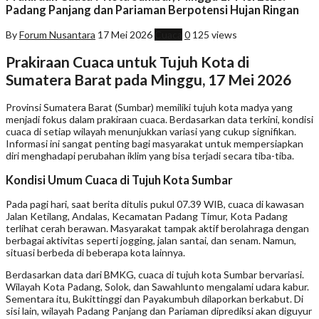
Padang Panjang dan Pariaman Berpotensi Hujan Ringan
By
Forum Nusantara
17 Mei 2026
Cuaca
0
125 views
Prakiraan Cuaca untuk Tujuh Kota di
Sumatera Barat pada Minggu, 17 Mei 2026
Provinsi Sumatera Barat (Sumbar) memiliki tujuh kota madya yang
menjadi fokus dalam prakiraan cuaca. Berdasarkan data terkini, kondisi
cuaca di setiap wilayah menunjukkan variasi yang cukup signifikan.
Informasi ini sangat penting bagi masyarakat untuk mempersiapkan
diri menghadapi perubahan iklim yang bisa terjadi secara tiba-tiba.
Kondisi Umum Cuaca di Tujuh Kota Sumbar
Pada pagi hari, saat berita ditulis pukul 07.39 WIB, cuaca di kawasan
Jalan Ketilang, Andalas, Kecamatan Padang Timur, Kota Padang
terlihat cerah berawan. Masyarakat tampak aktif berolahraga dengan
berbagai aktivitas seperti jogging, jalan santai, dan senam. Namun,
situasi berbeda di beberapa kota lainnya.
Berdasarkan data dari BMKG, cuaca di tujuh kota Sumbar bervariasi.
Wilayah Kota Padang, Solok, dan Sawahlunto mengalami udara kabur.
Sementara itu, Bukittinggi dan Payakumbuh dilaporkan berkabut. Di
sisi lain, wilayah Padang Panjang dan Pariaman diprediksi akan diguyur