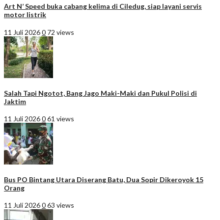
Art N’ Speed buka cabang kelima di Ciledug, siap layani servis
motor listrik
11 Juli 2026
0
72 views
Salah Tapi Ngotot, Bang Jago Maki-Maki dan Pukul Polisi di
Jaktim
11 Juli 2026
0
61 views
Bus PO Bintang Utara Diserang Batu, Dua Sopir Dikeroyok 15
Orang
11 Juli 2026
0
63 views