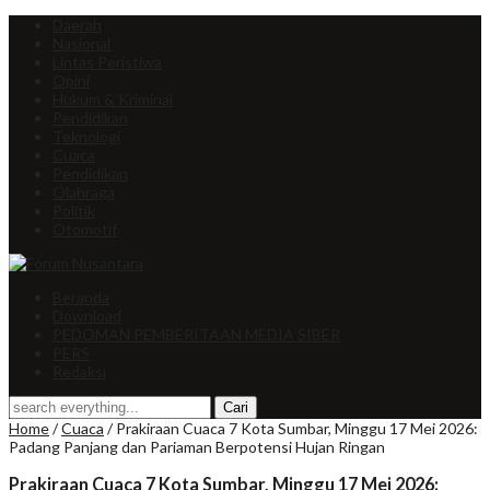
Daerah
Nasional
Lintas Peristiwa
Opini
Hukum & Kriminal
Pendidikan
Teknologi
Cuaca
Pendidikan
Olahraga
Politik
Otomotif
Beranda
Download
PEDOMAN PEMBERITAAN MEDIA SIBER
PERS
Redaksi
Home
/
Cuaca
/
Prakiraan Cuaca 7 Kota Sumbar, Minggu 17 Mei 2026:
Padang Panjang dan Pariaman Berpotensi Hujan Ringan
Prakiraan Cuaca 7 Kota Sumbar, Minggu 17 Mei 2026: