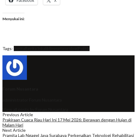
Facebook
X
Menyukai ini:
Tags:
berita
Berita lokal
iklim
meteorologi
Politik
Forum Nusantara
administrator
Forum Nusantara
View all posts by Forum Nusantara
Previous Article
Prakiraan Cuaca Riau Hari Ini 17 Mei 2026: Berawan dengan Hujan di
Malam Hari
Next Article
Pramita Lab Ngagel Jaya Surabaya Perkenalkan Teknologi Rehabilitasi