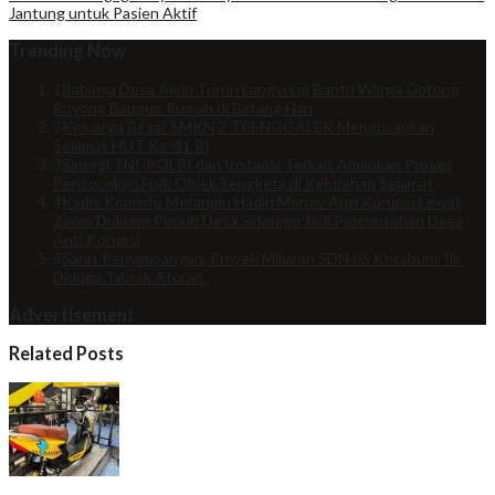
Jantung untuk Pasien Aktif
Trending Now
1
Babinsa Desa Awin Turun Langsung Bantu Warga Gotong
Royong Bangun Rumah di Batang Hari
2
Keluarga Besar SMKN 2 TRENGGALEK Mengucapkan
Selamat HUT Ke-81 RI
3
Sinergi TNI-POLRI dan Instansi Terkait Amankan Proses
Pencocokan Fisik Objek Sengketa di Kelurahan Selamat
4
Kadis Kominfo Merangin Hadiri Monev Anti Korupsi Lewat
Zoom Dukung Penuh Desa Sidolego Jadi Percontohan Desa
Anti Korupsi
5
Sarat Penyimpangan, Proyek Miliaran SDN 05 Kotabumi Ilir
Diduga Tabrak Aturan.
Advertisement
Related Posts