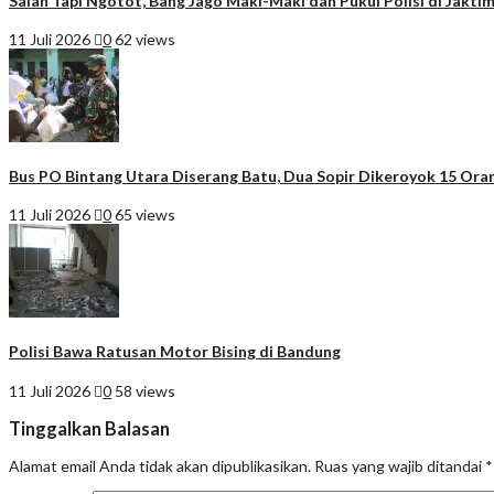
Salah Tapi Ngotot, Bang Jago Maki-Maki dan Pukul Polisi di Jakti
11 Juli 2026
0
62 views
Bus PO Bintang Utara Diserang Batu, Dua Sopir Dikeroyok 15 Ora
11 Juli 2026
0
65 views
Polisi Bawa Ratusan Motor Bising di Bandung
11 Juli 2026
0
58 views
Tinggalkan Balasan
Alamat email Anda tidak akan dipublikasikan.
Ruas yang wajib ditandai
*