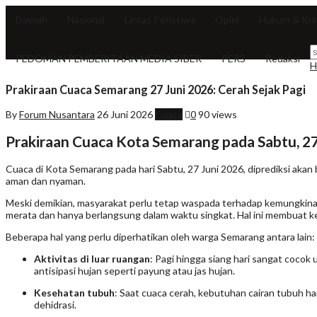
Daerah
Nasional
Lintas Peristiwa
Opini
Hukum & Kri
PEDOMAN PEMBERITAAN MEDIA SIBER
PERS
Redaksi
H
Prakiraan Cuaca Semarang 27 Juni 2026: Cerah Sejak Pagi
By
Forum Nusantara
26 Juni 2026
Cuaca
0
90 views
Prakiraan Cuaca Kota Semarang pada Sabtu, 27
Cuaca di Kota Semarang pada hari Sabtu, 27 Juni 2026, diprediksi akan 
aman dan nyaman.
Meski demikian, masyarakat perlu tetap waspada terhadap kemungkinan t
merata dan hanya berlangsung dalam waktu singkat. Hal ini membuat ke
Beberapa hal yang perlu diperhatikan oleh warga Semarang antara lain:
Aktivitas di luar ruangan
: Pagi hingga siang hari sangat cocok
antisipasi hujan seperti payung atau jas hujan.
Kesehatan tubuh
: Saat cuaca cerah, kebutuhan cairan tubuh ha
dehidrasi.