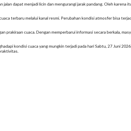
aan jalan dapat menjadi licin dan mengurangi jarak pandang. Oleh karen
ca terbaru melalui kanal resmi. Perubahan kondisi atmosfer bisa terja
an prakiraan cuaca. Dengan memperbarui informasi secara berkala, masya
hadapi kondisi cuaca yang mungkin terjadi pada hari Sabtu, 27 Juni 202
aktivitas.