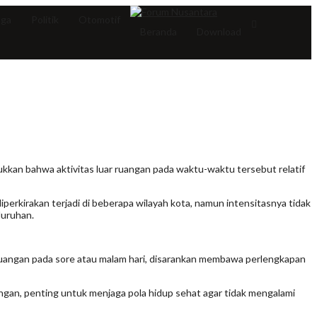
aga
Politik
Otomotif
Beranda
Download
jukkan bahwa aktivitas luar ruangan pada waktu-waktu tersebut relatif
perkirakan terjadi di beberapa wilayah kota, namun intensitasnya tidak
luruhan.
ar ruangan pada sore atau malam hari, disarankan membawa perlengkapan
angan, penting untuk menjaga pola hidup sehat agar tidak mengalami