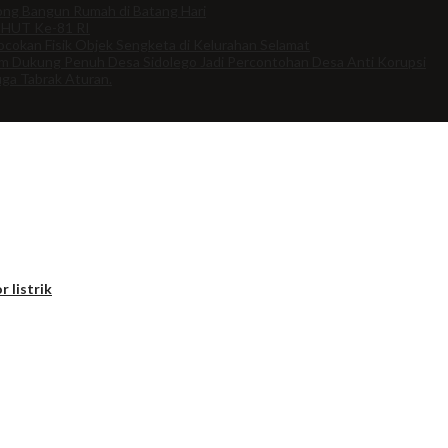
ng Bangun Rumah di Batang Hari
 HUT Ke-81 RI
cokan Fisik Objek Sengketa di Kelurahan Selamat
om Dukung Penuh Desa Sidolego Jadi Percontohan Desa Anti Korupsi
uga Tabrak Aturan.
r listrik