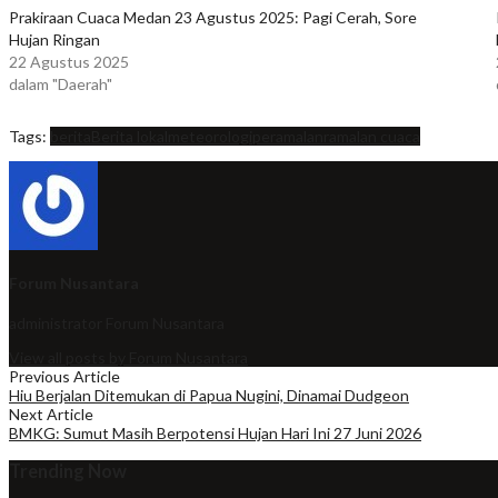
Prakiraan Cuaca Medan 23 Agustus 2025: Pagi Cerah, Sore
Hujan Ringan
22 Agustus 2025
dalam "Daerah"
Tags:
berita
Berita lokal
meteorologi
peramalan
ramalan cuaca
Forum Nusantara
administrator
Forum Nusantara
View all posts by Forum Nusantara
Previous Article
Hiu Berjalan Ditemukan di Papua Nugini, Dinamai Dudgeon
Next Article
BMKG: Sumut Masih Berpotensi Hujan Hari Ini 27 Juni 2026
Trending Now