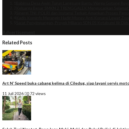
1
Babinsa Desa Awin Turun Langsung Bantu Warga Gotong Royo
2
Keluarga Besar SMKN 2 TRENGGALEK Mengucapkan Selamat
3
Sinergi TNI-POLRI dan Instansi Terkait Amankan Proses Penco
4
Kadis Kominfo Merangin Hadiri Monev Anti Korupsi Lewat Zo
5
Sarat Penyimpangan, Proyek Miliaran SDN 05 Kotabumi Ilir Did
Advertisement
Related Posts
Art N’ Speed buka cabang kelima di Ciledug, siap layani servis moto
11 Juli 2026
0
72 views