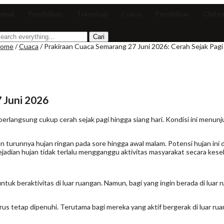
minal
Pendidikan
Teknologi
Cuaca
Pendidikan
Olahr
ome
/
Cuaca
/
Prakiraan Cuaca Semarang 27 Juni 2026: Cerah Sejak Pagi
 Juni 2026
berlangsung cukup cerah sejak pagi hingga siang hari. Kondisi ini menun
urunnya hujan ringan pada sore hingga awal malam. Potensi hujan ini di
jadian hujan tidak terlalu mengganggu aktivitas masyarakat secara kese
 untuk beraktivitas di luar ruangan. Namun, bagi yang ingin berada di lu
rus tetap dipenuhi. Terutama bagi mereka yang aktif bergerak di luar ru