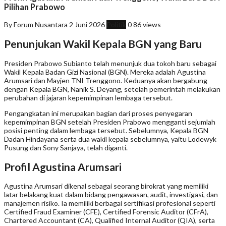
Pilihan Prabowo
By
Forum Nusantara
2 Juni 2026
Politik
0
86 views
Penunjukan Wakil Kepala BGN yang Baru
Presiden Prabowo Subianto telah menunjuk dua tokoh baru sebagai
Wakil Kepala Badan Gizi Nasional (BGN). Mereka adalah Agustina
Arumsari dan Mayjen TNI Trenggono. Keduanya akan bergabung
dengan Kepala BGN, Nanik S. Deyang, setelah pemerintah melakukan
perubahan di jajaran kepemimpinan lembaga tersebut.
Pengangkatan ini merupakan bagian dari proses penyegaran
kepemimpinan BGN setelah Presiden Prabowo mengganti sejumlah
posisi penting dalam lembaga tersebut. Sebelumnya, Kepala BGN
Dadan Hindayana serta dua wakil kepala sebelumnya, yaitu Lodewyk
Pusung dan Sony Sanjaya, telah diganti.
Profil Agustina Arumsari
Agustina Arumsari dikenal sebagai seorang birokrat yang memiliki
latar belakang kuat dalam bidang pengawasan, audit, investigasi, dan
manajemen risiko. Ia memiliki berbagai sertifikasi profesional seperti
Certified Fraud Examiner (CFE), Certified Forensic Auditor (CFrA),
Chartered Accountant (CA), Qualified Internal Auditor (QIA), serta