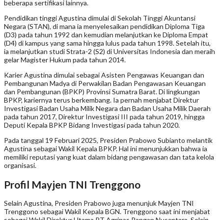
beberapa sertifikasi lainnya.
Pendidikan tinggi Agustina dimulai di Sekolah Tinggi Akuntansi
Negara (STAN), di mana ia menyelesaikan pendidikan Diploma Tiga
(D3) pada tahun 1992 dan kemudian melanjutkan ke Diploma Empat
(D4) di kampus yang sama hingga lulus pada tahun 1998. Setelah itu,
ia melanjutkan studi Strata-2 (S2) di Universitas Indonesia dan meraih
gelar Magister Hukum pada tahun 2014.
Karier Agustina dimulai sebagai Asisten Pengawas Keuangan dan
Pembangunan Madya di Perwakilan Badan Pengawasan Keuangan
dan Pembangunan (BPKP) Provinsi Sumatra Barat. Di lingkungan
BPKP, kariernya terus berkembang. Ia pernah menjabat Direktur
Investigasi Badan Usaha Milik Negara dan Badan Usaha Milik Daerah
pada tahun 2017, Direktur Investigasi III pada tahun 2019, hingga
Deputi Kepala BPKP Bidang Investigasi pada tahun 2020.
Pada tanggal 19 Februari 2025, Presiden Prabowo Subianto melantik
Agustina sebagai Wakil Kepala BPKP. Hal ini menunjukkan bahwa ia
memiliki reputasi yang kuat dalam bidang pengawasan dan tata kelola
organisasi.
Profil Mayjen TNI Trenggono
Selain Agustina, Presiden Prabowo juga menunjuk Mayjen TNI
Trenggono sebagai Wakil Kepala BGN. Trenggono saat ini menjabat
sebagai Wakil Direktur Utama PT Agrinas Pangan Nusantara. Selain