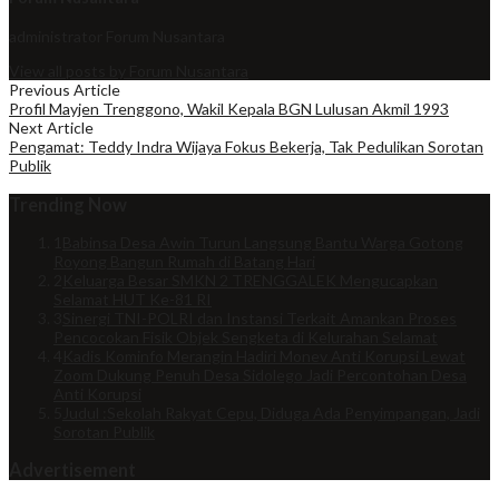
administrator
Forum Nusantara
View all posts by Forum Nusantara
Previous Article
Profil Mayjen Trenggono, Wakil Kepala BGN Lulusan Akmil 1993
Next Article
Pengamat: Teddy Indra Wijaya Fokus Bekerja, Tak Pedulikan Sorotan
Publik
Trending Now
1
Babinsa Desa Awin Turun Langsung Bantu Warga Gotong
Royong Bangun Rumah di Batang Hari
2
Keluarga Besar SMKN 2 TRENGGALEK Mengucapkan
Selamat HUT Ke-81 RI
3
Sinergi TNI-POLRI dan Instansi Terkait Amankan Proses
Pencocokan Fisik Objek Sengketa di Kelurahan Selamat
4
Kadis Kominfo Merangin Hadiri Monev Anti Korupsi Lewat
Zoom Dukung Penuh Desa Sidolego Jadi Percontohan Desa
Anti Korupsi
5
Judul :Sekolah Rakyat Cepu, Diduga Ada Penyimpangan, Jadi
Sorotan Publik
Advertisement