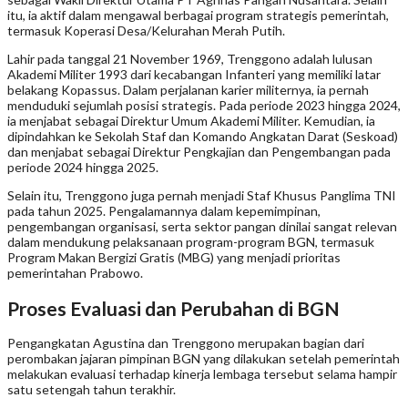
itu, ia aktif dalam mengawal berbagai program strategis pemerintah,
termasuk Koperasi Desa/Kelurahan Merah Putih.
Lahir pada tanggal 21 November 1969, Trenggono adalah lulusan
Akademi Militer 1993 dari kecabangan Infanteri yang memiliki latar
belakang Kopassus. Dalam perjalanan karier militernya, ia pernah
menduduki sejumlah posisi strategis. Pada periode 2023 hingga 2024,
ia menjabat sebagai Direktur Umum Akademi Militer. Kemudian, ia
dipindahkan ke Sekolah Staf dan Komando Angkatan Darat (Seskoad)
dan menjabat sebagai Direktur Pengkajian dan Pengembangan pada
periode 2024 hingga 2025.
Selain itu, Trenggono juga pernah menjadi Staf Khusus Panglima TNI
pada tahun 2025. Pengalamannya dalam kepemimpinan,
pengembangan organisasi, serta sektor pangan dinilai sangat relevan
dalam mendukung pelaksanaan program-program BGN, termasuk
Program Makan Bergizi Gratis (MBG) yang menjadi prioritas
pemerintahan Prabowo.
Proses Evaluasi dan Perubahan di BGN
Pengangkatan Agustina dan Trenggono merupakan bagian dari
perombakan jajaran pimpinan BGN yang dilakukan setelah pemerintah
melakukan evaluasi terhadap kinerja lembaga tersebut selama hampir
satu setengah tahun terakhir.