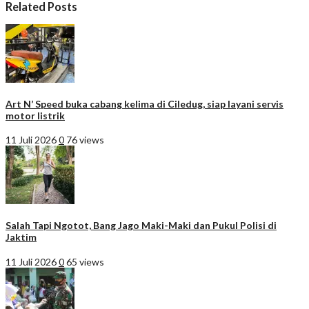
Related Posts
Art N’ Speed buka cabang kelima di Ciledug, siap layani servis
motor listrik
11 Juli 2026
0
76 views
Salah Tapi Ngotot, Bang Jago Maki-Maki dan Pukul Polisi di
Jaktim
11 Juli 2026
0
65 views