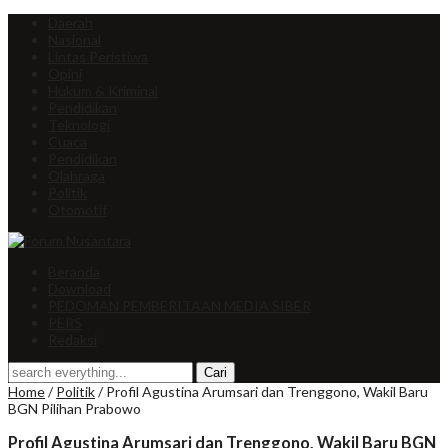
Daerah
Nasional
Lintas Peristiwa
Opini
Hukum & Kriminal
Pendidikan
Teknologi
Cuaca
Pendidikan
Olahraga
Politik
Otomotif
Beranda
Download
PEDOMAN PEMBERITAAN MEDIA SIBER
PERS
Redaksi
Home
/
Politik
/
Profil Agustina Arumsari dan Trenggono, Wakil Baru
BGN Pilihan Prabowo
Profil Agustina Arumsari dan Trenggono, Wakil Baru BGN