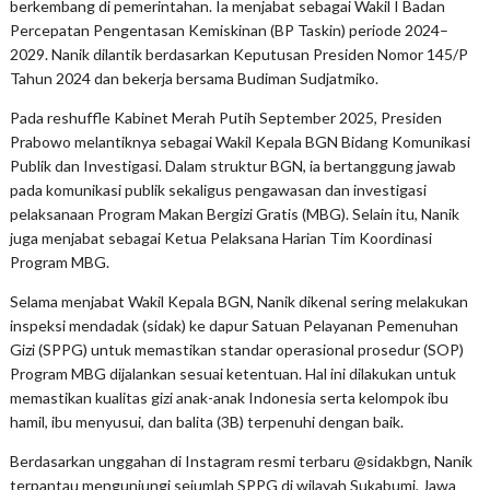
berkembang di pemerintahan. Ia menjabat sebagai Wakil I Badan
Percepatan Pengentasan Kemiskinan (BP Taskin) periode 2024–
2029. Nanik dilantik berdasarkan Keputusan Presiden Nomor 145/P
Tahun 2024 dan bekerja bersama Budiman Sudjatmiko.
Pada reshuffle Kabinet Merah Putih September 2025, Presiden
Prabowo melantiknya sebagai Wakil Kepala BGN Bidang Komunikasi
Publik dan Investigasi. Dalam struktur BGN, ia bertanggung jawab
pada komunikasi publik sekaligus pengawasan dan investigasi
pelaksanaan Program Makan Bergizi Gratis (MBG). Selain itu, Nanik
juga menjabat sebagai Ketua Pelaksana Harian Tim Koordinasi
Program MBG.
Selama menjabat Wakil Kepala BGN, Nanik dikenal sering melakukan
inspeksi mendadak (sidak) ke dapur Satuan Pelayanan Pemenuhan
Gizi (SPPG) untuk memastikan standar operasional prosedur (SOP)
Program MBG dijalankan sesuai ketentuan. Hal ini dilakukan untuk
memastikan kualitas gizi anak-anak Indonesia serta kelompok ibu
hamil, ibu menyusui, dan balita (3B) terpenuhi dengan baik.
Berdasarkan unggahan di Instagram resmi terbaru @sidakbgn, Nanik
terpantau mengunjungi sejumlah SPPG di wilayah Sukabumi, Jawa