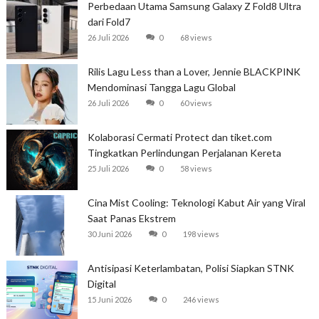
Perbedaan Utama Samsung Galaxy Z Fold8 Ultra
dari Fold7
26 Juli 2026
0
68 views
Rilis Lagu Less than a Lover, Jennie BLACKPINK
Mendominasi Tangga Lagu Global
26 Juli 2026
0
60 views
Kolaborasi Cermati Protect dan tiket.com
Tingkatkan Perlindungan Perjalanan Kereta
25 Juli 2026
0
58 views
Cina Mist Cooling: Teknologi Kabut Air yang Viral
Saat Panas Ekstrem
30 Juni 2026
0
198 views
Antisipasi Keterlambatan, Polisi Siapkan STNK
Digital
15 Juni 2026
0
246 views