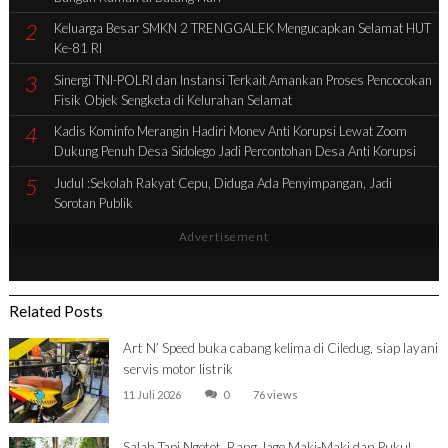
2
Keluarga Besar SMKN 2 TRENGGALEK Mengucapkan Selamat HUT
Ke-81 RI
3
Sinergi TNI-POLRI dan Instansi Terkait Amankan Proses Pencocokan
Fisik Objek Sengketa di Kelurahan Selamat
4
Kadis Kominfo Merangin Hadiri Monev Anti Korupsi Lewat Zoom
Dukung Penuh Desa Sidolego Jadi Percontohan Desa Anti Korupsi
5
Judul :Sekolah Rakyat Cepu, Diduga Ada Penyimpangan, Jadi
Sorotan Publik
Advertisement
Related Posts
Art N’ Speed buka cabang kelima di Ciledug, siap layani
servis motor listrik
11 Juli 2026
0
76 views
Salah Tapi Ngotot, Bang Jago Maki-Maki dan Pukul