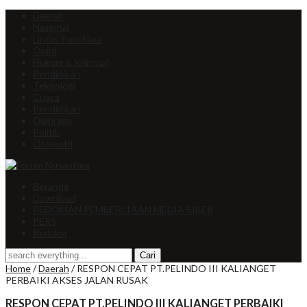
Daerah
Nasional
Lintas Peristiwa
Opini
Hukum & Kriminal
Pendidikan
Teknologi
Cuaca
Pendidikan
Olahraga
Politik
Otomotif
Beranda
Download
PEDOMAN PEMBERITAAN MEDIA SIBER
PERS
Redaksi
Home
/
Daerah
/
RESPON CEPAT PT.PELINDO III KALIANGET
PERBAIKI AKSES JALAN RUSAK
RESPON CEPAT PT.PELINDO III KALIANGET PERBAIKI