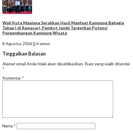
Wali Kota Maulana Serahkan Hasil Manfaat Kampung Bahagia
Tahap I di Rawasari, Pemkot Jambi Targetkan Potensi
Pengembangan Kampung Wisata
8 Agustus 2026
0
6 views
Tinggalkan Balasan
Alamat email Anda tidak akan dipublikasikan.
Ruas yang wajib ditandai
*
Komentar
*
Nama
*