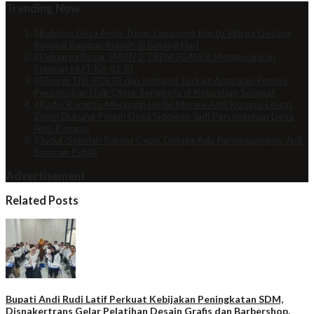
Trending Now
1
Babinsa Desa Awin Turun Langsung Bantu Warga Gotong
Royong Bangun Rumah di Batang Hari
2
Keluarga Besar SMKN 2 TRENGGALEK Mengucapkan
Selamat HUT Ke-81 RI
3
Sinergi TNI-POLRI dan Instansi Terkait Amankan Proses
Pencocokan Fisik Objek Sengketa di Kelurahan Selamat
4
Kadis Kominfo Merangin Hadiri Monev Anti Korupsi Lewat
Zoom Dukung Penuh Desa Sidolego Jadi Percontohan Desa
Anti Korupsi
5
Judul :Sekolah Rakyat Cepu, Diduga Ada Penyimpangan, Jadi
Sorotan Publik
Advertisement
Related Posts
Bupati Andi Rudi Latif Perkuat Kebijakan Peningkatan SDM,
Disnakertrans Gelar Pelatihan Desain Grafis dan Barbershop.