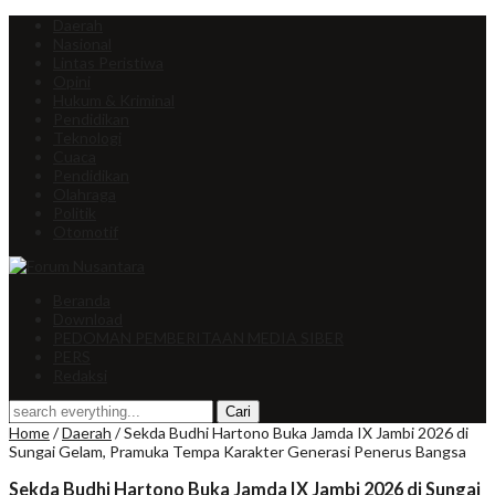
Daerah
Nasional
Lintas Peristiwa
Opini
Hukum & Kriminal
Pendidikan
Teknologi
Cuaca
Pendidikan
Olahraga
Politik
Otomotif
Beranda
Download
PEDOMAN PEMBERITAAN MEDIA SIBER
PERS
Redaksi
Home
/
Daerah
/
Sekda Budhi Hartono Buka Jamda IX Jambi 2026 di
Sungai Gelam, Pramuka Tempa Karakter Generasi Penerus Bangsa
Sekda Budhi Hartono Buka Jamda IX Jambi 2026 di Sungai