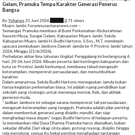
Gelam, Pramuka Tempa Karakter Generasi Penerus
Bangsa
By
Yohanes
21 Juni 2026
Daerah
0
71 views
Muaro Jambi, Forumnusantaranews.com –
Semangat Pramuka membara di Bumi Perkemahan Abdurrahman
Sayoeti Musa, Sungai Gelam, Kabupaten Muaro Jambi. Sekda
Kabupaten Muaro Jambi H. Budhi Hartono, S.Sos., M.T. memimpin
upacara pembukaan Jambore Daerah Jamda ke-9 Provinsi Jambi tahun
2026, Minggu (21/6/2026).
Perhelatan akbar lima tahunan tingkat Penggalang ini berlangsung 6
hari, 20-26 Juni 2026. Ribuan peserta dari kontingen kabupaten dan
kota se-Provinsi Jambi berkumpul, membawa tekad mengasah
keterampilan, mempererat persaudaraan, dan menumbuhkan
karakter.
Dalam amanatnya, Sekda Budhi Hartono menegaskan Jamda bukan
hanya kegiatan perkemahan biasa. Ini adalah ruang pendidikan luar
sekolah yang strategis untuk menempa mental, fisik, dan akhlak
generasi muda.
“Jadikan Jambore ini sebagai sarana mempererat tali persaudaraan,
mengasah keterampilan yang tangguh. Pramuka adalah pilar penting
dalam membentuk generasi yang disiplin, mandiri, dan siap
menghadapi masa depan,” tegas Budhi Hartono di hadapan peserta.
Ia menekankan nilai Dasa Dharma Pramuka harus diamalkan, bukan
sekadar dihafal. Dari sikap cinta alam, gotong royong, disiplin, hingga
rela menolong, semua itu bekal penting menghadapi tantangan