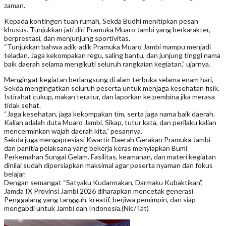
zaman.
Kepada kontingen tuan rumah, Sekda Budhi menitipkan pesan
khusus. Tunjukkan jati diri Pramuka Muaro Jambi yang berkarakter,
berprestasi, dan menjunjung sportivitas.
“Tunjukkan bahwa adik-adik Pramuka Muaro Jambi mampu menjadi
teladan. Jaga kekompakan regu, saling bantu, dan junjung tinggi nama
baik daerah selama mengikuti seluruh rangkaian kegiatan,” ujarnya.
Mengingat kegiatan berlangsung di alam terbuka selama enam hari,
Sekda mengingatkan seluruh peserta untuk menjaga kesehatan fisik.
Istirahat cukup, makan teratur, dan laporkan ke pembina jika merasa
tidak sehat.
“Jaga kesehatan, jaga kekompakan tim, serta jaga nama baik daerah.
Kalian adalah duta Muaro Jambi. Sikap, tutur kata, dan perilaku kalian
mencerminkan wajah daerah kita,” pesannya.
Sekda juga mengapresiasi Kwartir Daerah Gerakan Pramuka Jambi
dan panitia pelaksana yang bekerja keras menyiapkan Bumi
Perkemahan Sungai Gelam. Fasilitas, keamanan, dan materi kegiatan
dinilai sudah dipersiapkan maksimal agar peserta nyaman dan fokus
belajar.
Dengan semangat “Satyaku Kudarmakan, Darmaku Kubaktikan”,
Jamda IX Provinsi Jambi 2026 diharapkan mencetak generasi
Penggalang yang tangguh, kreatif, berjiwa pemimpin, dan siap
mengabdi untuk Jambi dan Indonesia.(Nic/Tat)