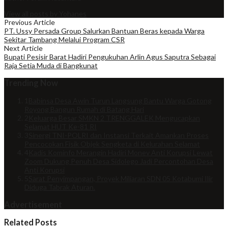
View all posts by Yohanes
Previous Article
PT. Ussy Persada Group Salurkan Bantuan Beras kepada Warga
Sekitar Tambang Melalui Program CSR
Next Article
Bupati Pesisir Barat Hadiri Pengukuhan Arlin Agus Saputra Sebagai
Raja Setia Muda di Bangkunat
Trending Now
1
Babinsa Desa Awin Turun Langsung Bantu Warga Gotong
Royong Bangun Rumah di Batang Hari
2
Keluarga Besar SMKN 2 TRENGGALEK Mengucapkan
Selamat HUT Ke-81 RI
3
Sinergi TNI-POLRI dan Instansi Terkait Amankan Proses
Pencocokan Fisik Objek Sengketa di Kelurahan Selamat
4
Kadis Kominfo Merangin Hadiri Monev Anti Korupsi Lewat
Zoom Dukung Penuh Desa Sidolego Jadi Percontohan Desa
Anti Korupsi
5
Sarat Penyimpangan, Proyek Miliaran SDN 05 Kotabumi Ilir
Diduga Tabrak Aturan.
Advertisement
Related Posts